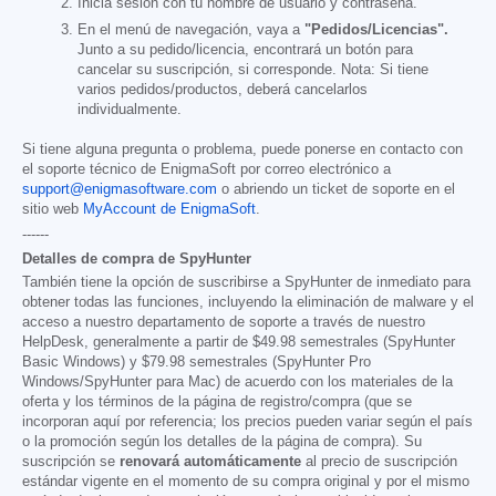
Inicia sesión con tu nombre de usuario y contraseña.
En el menú de navegación, vaya a
"Pedidos/Licencias".
Junto a su pedido/licencia, encontrará un botón para
cancelar su suscripción, si corresponde. Nota: Si tiene
varios pedidos/productos, deberá cancelarlos
individualmente.
Si tiene alguna pregunta o problema, puede ponerse en contacto con
el soporte técnico de EnigmaSoft por correo electrónico a
support@enigmasoftware.com
o abriendo un ticket de soporte en el
sitio web
MyAccount de EnigmaSoft
.
------
Detalles de compra de SpyHunter
También tiene la opción de suscribirse a SpyHunter de inmediato para
obtener todas las funciones, incluyendo la eliminación de malware y el
acceso a nuestro departamento de soporte a través de nuestro
HelpDesk, generalmente a partir de
$49.98
semestrales (SpyHunter
Basic Windows) y
$79.98
semestrales (SpyHunter Pro
Windows/SpyHunter para Mac) de acuerdo con los materiales de la
oferta y los términos de la página de registro/compra (que se
incorporan aquí por referencia; los precios pueden variar según el país
o la promoción según los detalles de la página de compra). Su
suscripción se
renovará automáticamente
al precio de suscripción
estándar vigente en el momento de su compra original y por el mismo