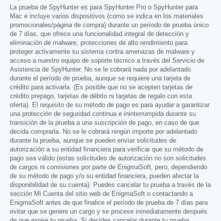
La prueba de SpyHunter es para SpyHunter Pro o SpyHunter para
Mac e incluye varios dispositivos (como se indica en los materiales
promocionales/página de compra) durante un período de prueba único
de 7 días, que ofrece una funcionalidad integral de detección y
eliminación de malware, protecciones de alto rendimiento para
proteger activamente su sistema contra amenazas de malware y
acceso a nuestro equipo de soporte técnico a través del Servicio de
Asistencia de SpyHunter. No se le cobrará nada por adelantado
durante el período de prueba, aunque se requiere una tarjeta de
crédito para activarla. (Es posible que no se acepten tarjetas de
crédito prepago, tarjetas de débito ni tarjetas de regalo con esta
oferta). El requisito de su método de pago es para ayudar a garantizar
una protección de seguridad continua e ininterrumpida durante su
transición de la prueba a una suscripción de pago, en caso de que
decida comprarla. No se le cobrará ningún importe por adelantado
durante la prueba, aunque se pueden enviar solicitudes de
autorización a su entidad financiera para verificar que su método de
pago sea válido (estas solicitudes de autorización no son solicitudes
de cargos ni comisiones por parte de EnigmaSoft, pero, dependiendo
de su método de pago y/o su entidad financiera, pueden afectar la
disponibilidad de su cuenta). Puedes cancelar tu prueba a través de la
sección Mi Cuenta del sitio web de EnigmaSoft o contactando a
EnigmaSoft antes de que finalice el período de prueba de 7 días para
evitar que se genere un cargo y se procese inmediatamente después
de que expire tu prueba. Si decides cancelar durante tu prueba,