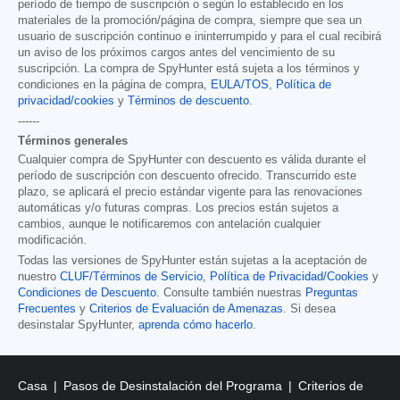
período de tiempo de suscripción o según lo establecido en los
materiales de la promoción/página de compra, siempre que sea un
usuario de suscripción continuo e ininterrumpido y para el cual recibirá
un aviso de los próximos cargos antes del vencimiento de su
suscripción. La compra de SpyHunter está sujeta a los términos y
condiciones en la página de compra,
EULA/TOS
,
Política de
privacidad/cookies
y
Términos de descuento
.
------
Términos generales
Cualquier compra de SpyHunter con descuento es válida durante el
período de suscripción con descuento ofrecido. Transcurrido este
plazo, se aplicará el precio estándar vigente para las renovaciones
automáticas y/o futuras compras. Los precios están sujetos a
cambios, aunque le notificaremos con antelación cualquier
modificación.
Todas las versiones de SpyHunter están sujetas a la aceptación de
nuestro
CLUF/Términos de Servicio
,
Política de Privacidad/Cookies
y
Condiciones de Descuento
. Consulte también nuestras
Preguntas
Frecuentes
y
Criterios de Evaluación de Amenazas
. Si desea
desinstalar SpyHunter,
aprenda cómo hacerlo
.
Casa
Pasos de Desinstalación del Programa
Criterios de