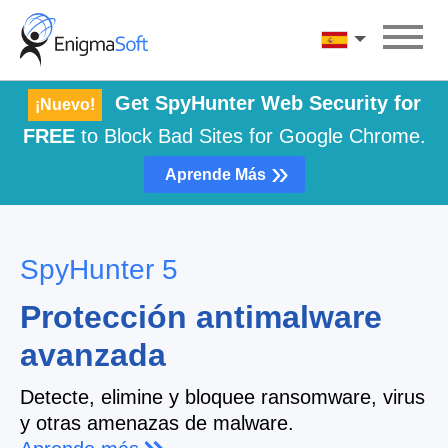
Skip
to
Español
content
Get SpyHunter Web Security for
¡Nuevo!
FREE
to Block Bad Sites for Google Chrome.
»
Aprende Más
SpyHunter 5
Protección antimalware
avanzada
Detecte, elimine y bloquee ransomware, virus
y otras amenazas de malware.