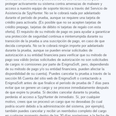
proteger activamente su sistema contra amenazas de malware y
acceso a nuestro equipo de soporte técnico a través del Servicio de
Asistencia de SpyHunter. No se le cobrará nada por adelantado
durante el período de prueba, aunque se requiere una tarjeta de
crédito para activarla. (Es posible que no se acepten tarjetas de
crédito prepago, tarjetas de débito ni tarjetas de regalo con esta
oferta). El requisito de su método de pago es para ayudar a garantizar
una protección de seguridad continua e ininterrumpida durante su
transición de la prueba a una suscripción de pago, en caso de que
decida comprarla. No se le cobrará ningún importe por adelantado
durante la prueba, aunque se pueden enviar solicitudes de
autorización a su entidad financiera para verificar que su método de
pago sea válido (estas solicitudes de autorización no son solicitudes
de cargos ni comisiones por parte de EnigmaSoft, pero, dependiendo
de su método de pago y/o su entidad financiera, pueden afectar la
disponibilidad de su cuenta). Puedes cancelar tu prueba a través de la
sección Mi Cuenta del sitio web de EnigmaSoft o contactando a
EnigmaSoft antes de que finalice el período de prueba de 7 días para
evitar que se genere un cargo y se procese inmediatamente después
de que expire tu prueba. Si decides cancelar durante tu prueba,
perderás el acceso a SpyHunter de inmediato. Si, por cualquier
motivo, crees que se procesó un cargo que no deseabas (lo cual
podría ocurrir debido a la administración del sistema, por ejemplo),
también puedes cancelar y recibir un reembolso completo del cargo
en cualquier momento dentro de los 30 días posteriores a la fecha de