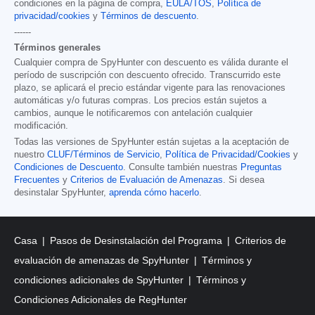
condiciones en la página de compra,
EULA/TOS
,
Política de
privacidad/cookies
y
Términos de descuento
.
------
Términos generales
Cualquier compra de SpyHunter con descuento es válida durante el
período de suscripción con descuento ofrecido. Transcurrido este
plazo, se aplicará el precio estándar vigente para las renovaciones
automáticas y/o futuras compras. Los precios están sujetos a
cambios, aunque le notificaremos con antelación cualquier
modificación.
Todas las versiones de SpyHunter están sujetas a la aceptación de
nuestro
CLUF/Términos de Servicio
,
Política de Privacidad/Cookies
y
Condiciones de Descuento
. Consulte también nuestras
Preguntas
Frecuentes
y
Criterios de Evaluación de Amenazas
. Si desea
desinstalar SpyHunter,
aprenda cómo hacerlo
.
Casa
Pasos de Desinstalación del Programa
Criterios de
evaluación de amenazas de SpyHunter
Términos y
condiciones adicionales de SpyHunter
Términos y
Condiciones Adicionales de RegHunter