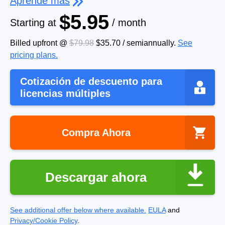
Aprende más
$5.95
Starting at
/ month
Billed upfront @
$79.98
$35.70
/
semiannually
.
See
pricing plans.
Cotización de descuento para
licencias múltiples
Compra Ahora
Descargar ahora
See additional offer below where available.
EULA
and
Privacy/Cookie Policy
.