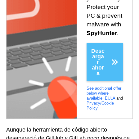
Protect your
PC & prevent
malware with
SpyHunter
.
Desc
arga
r
ahor
a
See additional offer
below where
available.
EULA
and
Privacy/Cookie
Policy
.
Aunque la herramienta de código abierto
desapareció de GitHub y GitLab poco después de