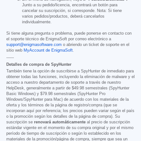
Junto a su pedido/licencia, encontrará un botón para
cancelar su suscripción, si corresponde. Nota: Si tiene
varios pedidos/productos, deberá cancelarlos
individualmente.
Si tiene alguna pregunta o problema, puede ponerse en contacto con
el soporte técnico de EnigmaSoft por correo electrónico a
support@enigmasoftware.com
o abriendo un ticket de soporte en el
sitio web
MyAccount de EnigmaSoft
.
------
Detalles de compra de SpyHunter
También tiene la opción de suscribirse a SpyHunter de inmediato para
obtener todas las funciones, incluyendo la eliminación de malware y el
acceso a nuestro departamento de soporte a través de nuestro
HelpDesk, generalmente a partir de
$49.98
semestrales (SpyHunter
Basic Windows) y
$79.98
semestrales (SpyHunter Pro
Windows/SpyHunter para Mac) de acuerdo con los materiales de la
oferta y los términos de la página de registro/compra (que se
incorporan aquí por referencia; los precios pueden variar según el país
o la promoción según los detalles de la página de compra). Su
suscripción se
renovará automáticamente
al precio de suscripción
estándar vigente en el momento de su compra original y por el mismo
período de tiempo de suscripción o según lo establecido en los
materiales de la promoción/página de compra, siempre que sea un