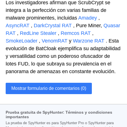
Los investigadores afirman que ScrubCrypt se
integra a la perfección con varias familias de
malware prominentes, incluidas
Amadey
,
AsyncRAT
,
DarkCrystal RAT
, Pure Miner,
Quasar
RAT
,
RedLine Stealer
,
Remcos RAT
,
SmokeLoader
,
VenomRAT
y
Warzone RAT
. Esta
evolución de BatCloak ejemplifica su adaptabilidad
y versatilidad como un poderoso ofuscador de
lotes FUD, lo que subraya su prevalencia en el
panorama de amenazas en constante evolución.
Mostrar formulario de comentarios (0)
Prueba gratuita de SpyHunter: Términos y condiciones
importantes
La prueba de SpyHunter es para SpyHunter Pro o SpyHunter para