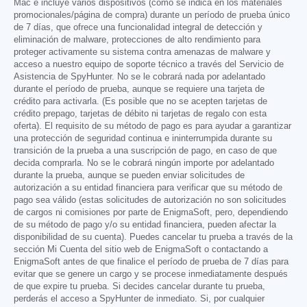
Mac e incluye varios dispositivos (como se indica en los materiales
promocionales/página de compra) durante un período de prueba único
de 7 días, que ofrece una funcionalidad integral de detección y
eliminación de malware, protecciones de alto rendimiento para
proteger activamente su sistema contra amenazas de malware y
acceso a nuestro equipo de soporte técnico a través del Servicio de
Asistencia de SpyHunter. No se le cobrará nada por adelantado
durante el período de prueba, aunque se requiere una tarjeta de
crédito para activarla. (Es posible que no se acepten tarjetas de
crédito prepago, tarjetas de débito ni tarjetas de regalo con esta
oferta). El requisito de su método de pago es para ayudar a garantizar
una protección de seguridad continua e ininterrumpida durante su
transición de la prueba a una suscripción de pago, en caso de que
decida comprarla. No se le cobrará ningún importe por adelantado
durante la prueba, aunque se pueden enviar solicitudes de
autorización a su entidad financiera para verificar que su método de
pago sea válido (estas solicitudes de autorización no son solicitudes
de cargos ni comisiones por parte de EnigmaSoft, pero, dependiendo
de su método de pago y/o su entidad financiera, pueden afectar la
disponibilidad de su cuenta). Puedes cancelar tu prueba a través de la
sección Mi Cuenta del sitio web de EnigmaSoft o contactando a
EnigmaSoft antes de que finalice el período de prueba de 7 días para
evitar que se genere un cargo y se procese inmediatamente después
de que expire tu prueba. Si decides cancelar durante tu prueba,
perderás el acceso a SpyHunter de inmediato. Si, por cualquier