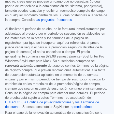
motivo, crees que se procesó un cargo que no deseabas (lo cual
podría ocurrir debido a la administración del sistema, por ejemplo),
también puedes cancelar y recibir un reembolso completo del cargo
en cualquier momento dentro de los 30 días posteriores a la fecha de
la compra. Consulta
las preguntas frecuentes
.
Al finalizar el período de prueba, se le facturará inmediatamente por
adelantado al precio y por el período de suscripción establecidos en
los materiales de la oferta y los términos de la página de
registro/compra (que se incorporan aquí por referencia; el precio
puede variar según el país o la promoción según los detalles de la
página de compra) si no ha cancelado a tiempo. El precio
generalmente comienza en
$79.98
semestralmente (SpyHunter Pro
Windows/SpyHunter para Mac). Su suscripción comprada se
renovará automáticamente
de acuerdo con los términos de la página
de registro/compra, que prevén renovaciones automáticas a la tarifa
de suscripción estándar aplicable en el momento de su compra
original y por el mismo período de tiempo de suscripción o según lo
establecido en los materiales de la promoción/página de compra,
siempre que sea un usuario de suscripción continuo e ininterrumpido.
Consulte la página de compra para obtener más detalles. El período
de prueba está sujeto a estos Términos, su aceptación del
EULA/TOS
,
la Política de privacidad/cookies
y
los Términos de
descuento
. Si desea desinstalar SpyHunter,
aprenda cómo
.
Para el pago de la renovación automática de su suscripción, se le