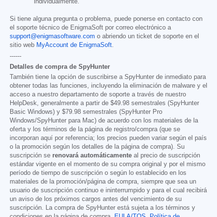
individualmente.
Si tiene alguna pregunta o problema, puede ponerse en contacto con
el soporte técnico de EnigmaSoft por correo electrónico a
support@enigmasoftware.com
o abriendo un ticket de soporte en el
sitio web
MyAccount de EnigmaSoft
.
------
Detalles de compra de SpyHunter
También tiene la opción de suscribirse a SpyHunter de inmediato para
obtener todas las funciones, incluyendo la eliminación de malware y el
acceso a nuestro departamento de soporte a través de nuestro
HelpDesk, generalmente a partir de
$49.98
semestrales (SpyHunter
Basic Windows) y
$79.98
semestrales (SpyHunter Pro
Windows/SpyHunter para Mac) de acuerdo con los materiales de la
oferta y los términos de la página de registro/compra (que se
incorporan aquí por referencia; los precios pueden variar según el país
o la promoción según los detalles de la página de compra). Su
suscripción se
renovará automáticamente
al precio de suscripción
estándar vigente en el momento de su compra original y por el mismo
período de tiempo de suscripción o según lo establecido en los
materiales de la promoción/página de compra, siempre que sea un
usuario de suscripción continuo e ininterrumpido y para el cual recibirá
un aviso de los próximos cargos antes del vencimiento de su
suscripción. La compra de SpyHunter está sujeta a los términos y
condiciones en la página de compra,
EULA/TOS
,
Política de