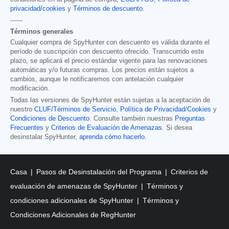
privacidad/cookies
y
Términos de descuento
.
------
Términos generales
Cualquier compra de SpyHunter con descuento es válida durante el
período de suscripción con descuento ofrecido. Transcurrido este
plazo, se aplicará el precio estándar vigente para las renovaciones
automáticas y/o futuras compras. Los precios están sujetos a
cambios, aunque le notificaremos con antelación cualquier
modificación.
Todas las versiones de SpyHunter están sujetas a la aceptación de
nuestro
CLUF/Términos de Servicio
,
Política de Privacidad/Cookies
y
Condiciones de Descuento
. Consulte también nuestras
Preguntas
Frecuentes
y
Criterios de Evaluación de Amenazas
. Si desea
desinstalar SpyHunter,
aprenda cómo hacerlo
.
Casa
Pasos de Desinstalación del Programa
Criterios de
evaluación de amenazas de SpyHunter
Términos y
condiciones adicionales de SpyHunter
Términos y
Condiciones Adicionales de RegHunter