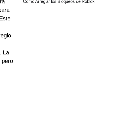
ra
Cómo Arreglar los Bloqueos de Roblox
para
 Este
reglo
. La
 pero