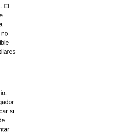
. El
se
a
 no
ible
ilares
io.
gador
car si
de
ntar