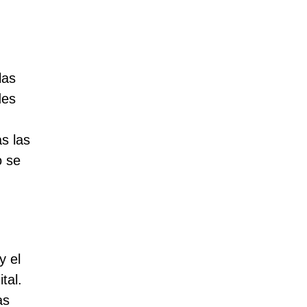
las
des
s las
o se
y el
tal.
as