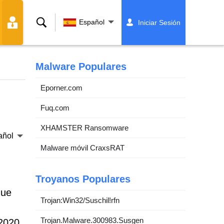
Buscar
Español
Iniciar Sesión
Malware Populares
Eporner.com
Fuq.com
XHAMSTER Ransomware
añol
Malware móvil CraxsRAT
Troyanos Populares
que
Trojan:Win32/Suschil!rfn
Trojan.Malware.300983.Susgen
2020,