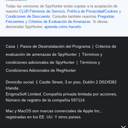
Todas las versiones de SpyHunter están sujetas a la aceptación de
nuestro
CLUF/Términos de Servicio
,
Política de Privacidad/Cookies
y
Condiciones de Descuento
. Consulte también nuestras
Preguntas
Frecuentes
y
Criterios de Evaluación de Amenazas
. Si desea
desinstalar SpyHunter,
aprenda cómo hacerlo
.
Casa
Pasos de Desinstalación del Programa
Criterios de
evaluación de amenazas de SpyHunter
Términos y
condiciones adicionales de SpyHunter
Términos y
Condiciones Adicionales de RegHunter
Domicilio social: 1 Castle Street, 3.er piso, Dublín 2 D02XD82
Irlanda.
EnigmaSoft Limited, Compañía privada limitada por acciones,
Número de registro de la compañía 597114.
Mac y MacOS son marcas comerciales de Apple Inc.,
registradas en los EE. UU. Y otros países.
Copyright 2016-2026. EnigmaSoft Ltd. Todos los derechos