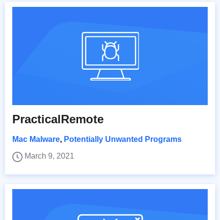
PracticalRemote
Mac Malware
,
Potentially Unwanted Programs
March 9, 2021