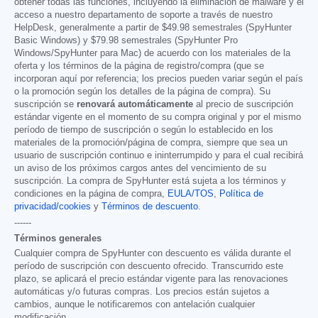
obtener todas las funciones, incluyendo la eliminación de malware y el
acceso a nuestro departamento de soporte a través de nuestro
HelpDesk, generalmente a partir de
$49.98
semestrales (SpyHunter
Basic Windows) y
$79.98
semestrales (SpyHunter Pro
Windows/SpyHunter para Mac) de acuerdo con los materiales de la
oferta y los términos de la página de registro/compra (que se
incorporan aquí por referencia; los precios pueden variar según el país
o la promoción según los detalles de la página de compra). Su
suscripción se
renovará automáticamente
al precio de suscripción
estándar vigente en el momento de su compra original y por el mismo
período de tiempo de suscripción o según lo establecido en los
materiales de la promoción/página de compra, siempre que sea un
usuario de suscripción continuo e ininterrumpido y para el cual recibirá
un aviso de los próximos cargos antes del vencimiento de su
suscripción. La compra de SpyHunter está sujeta a los términos y
condiciones en la página de compra,
EULA/TOS
,
Política de
privacidad/cookies
y
Términos de descuento
.
------
Términos generales
Cualquier compra de SpyHunter con descuento es válida durante el
período de suscripción con descuento ofrecido. Transcurrido este
plazo, se aplicará el precio estándar vigente para las renovaciones
automáticas y/o futuras compras. Los precios están sujetos a
cambios, aunque le notificaremos con antelación cualquier
modificación.