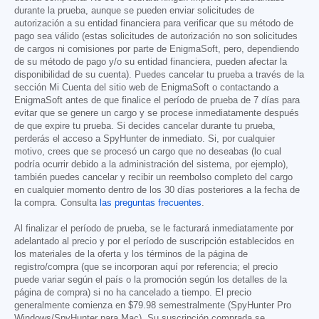
durante la prueba, aunque se pueden enviar solicitudes de
autorización a su entidad financiera para verificar que su método de
pago sea válido (estas solicitudes de autorización no son solicitudes
de cargos ni comisiones por parte de EnigmaSoft, pero, dependiendo
de su método de pago y/o su entidad financiera, pueden afectar la
disponibilidad de su cuenta). Puedes cancelar tu prueba a través de la
sección Mi Cuenta del sitio web de EnigmaSoft o contactando a
EnigmaSoft antes de que finalice el período de prueba de 7 días para
evitar que se genere un cargo y se procese inmediatamente después
de que expire tu prueba. Si decides cancelar durante tu prueba,
perderás el acceso a SpyHunter de inmediato. Si, por cualquier
motivo, crees que se procesó un cargo que no deseabas (lo cual
podría ocurrir debido a la administración del sistema, por ejemplo),
también puedes cancelar y recibir un reembolso completo del cargo
en cualquier momento dentro de los 30 días posteriores a la fecha de
la compra. Consulta
las preguntas frecuentes
.
Al finalizar el período de prueba, se le facturará inmediatamente por
adelantado al precio y por el período de suscripción establecidos en
los materiales de la oferta y los términos de la página de
registro/compra (que se incorporan aquí por referencia; el precio
puede variar según el país o la promoción según los detalles de la
página de compra) si no ha cancelado a tiempo. El precio
generalmente comienza en
$79.98
semestralmente (SpyHunter Pro
Windows/SpyHunter para Mac). Su suscripción comprada se