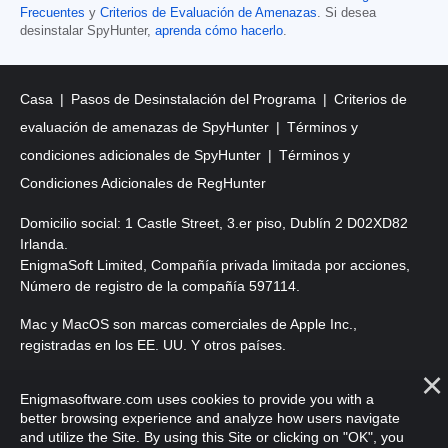
Frecuentes
y
Criterios de Evaluación de Amenazas
. Si desea
desinstalar SpyHunter,
aprenda cómo hacerlo
.
Casa
Pasos de Desinstalación del Programa
Criterios de
evaluación de amenazas de SpyHunter
Términos y
condiciones adicionales de SpyHunter
Términos y
Condiciones Adicionales de RegHunter
Domicilio social: 1 Castle Street, 3.er piso, Dublín 2 D02XD82
Irlanda.
EnigmaSoft Limited, Compañía privada limitada por acciones,
Número de registro de la compañía 597114.
Mac y MacOS son marcas comerciales de Apple Inc.,
registradas en los EE. UU. Y otros países.
Copyright 2016-2026. EnigmaSoft Ltd. Todos los derechos
Enigmasoftware.com uses cookies to provide you with a
reservados.
better browsing experience and analyze how users navigate
and utilize the Site. By using this Site or clicking on "OK", you