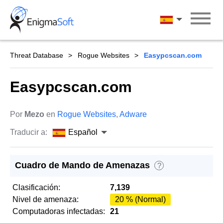
Skip
to
Español
content
Threat Database
Rogue Websites
Easypcscan.com
Easypcscan.com
Por
Mezo
en
Rogue Websites
,
Adware
Traducir a:
Español
Cuadro de Mando de Amenazas
?
Clasificación:
7,139
Nivel de amenaza:
20 % (Normal)
Computadoras infectadas:
21