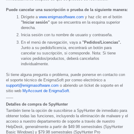
Puede cancelar una suscripción o prueba de la siguiente manera:
Dirígete a
www.enigmasoftware.com
y haz clic en el botón
"Iniciar sesión"
que se encuentra en la esquina superior
derecha.
Inicia sesión con tu nombre de usuario y contraseña.
En el menú de navegación, vaya a
"Pedidos/Licencias".
Junto a su pedido/licencia, encontrará un botón para
cancelar su suscripción, si corresponde. Nota: Si tiene
varios pedidos/productos, deberá cancelarlos
individualmente.
Si tiene alguna pregunta o problema, puede ponerse en contacto con
el soporte técnico de EnigmaSoft por correo electrónico a
support@enigmasoftware.com
o abriendo un ticket de soporte en el
sitio web
MyAccount de EnigmaSoft
.
------
Detalles de compra de SpyHunter
También tiene la opción de suscribirse a SpyHunter de inmediato para
obtener todas las funciones, incluyendo la eliminación de malware y el
acceso a nuestro departamento de soporte a través de nuestro
HelpDesk, generalmente a partir de
$49.98
semestrales (SpyHunter
Basic Windows) y
$79.98
semestrales (SpyHunter Pro