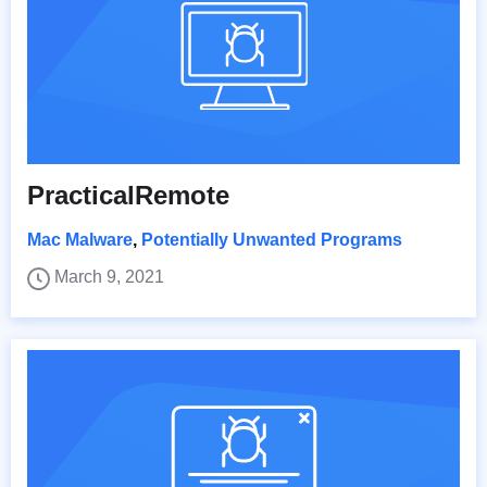
PracticalRemote
Mac Malware
,
Potentially Unwanted Programs
March 9, 2021