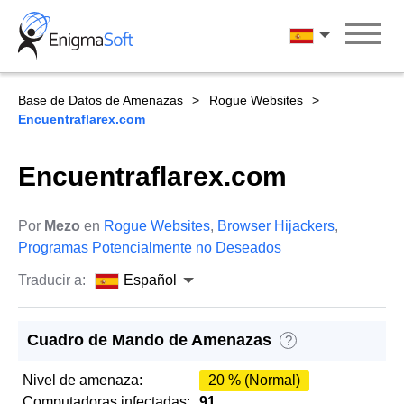
Skip
to
Español
content
Base de Datos de Amenazas
Rogue Websites
Encuentraflarex.com
Encuentraflarex.com
Por
Mezo
en
Rogue Websites
,
Browser Hijackers
,
Programas Potencialmente no Deseados
Traducir a:
Español
Cuadro de Mando de Amenazas
?
Nivel de amenaza:
20 % (Normal)
Computadoras infectadas:
91