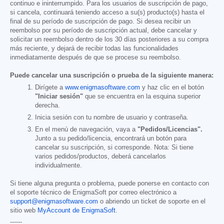
continuo e ininterrumpido. Para los usuarios de suscripción de pago,
si cancela, continuará teniendo acceso a su(s) producto(s) hasta el
final de su período de suscripción de pago. Si desea recibir un
reembolso por su período de suscripción actual, debe cancelar y
solicitar un reembolso dentro de los 30 días posteriores a su compra
más reciente, y dejará de recibir todas las funcionalidades
inmediatamente después de que se procese su reembolso.
Puede cancelar una suscripción o prueba de la siguiente manera:
Dirígete a
www.enigmasoftware.com
y haz clic en el botón
"Iniciar sesión"
que se encuentra en la esquina superior
derecha.
Inicia sesión con tu nombre de usuario y contraseña.
En el menú de navegación, vaya a
"Pedidos/Licencias".
Junto a su pedido/licencia, encontrará un botón para
cancelar su suscripción, si corresponde. Nota: Si tiene
varios pedidos/productos, deberá cancelarlos
individualmente.
Si tiene alguna pregunta o problema, puede ponerse en contacto con
el soporte técnico de EnigmaSoft por correo electrónico a
support@enigmasoftware.com
o abriendo un ticket de soporte en el
sitio web
MyAccount de EnigmaSoft
.
------