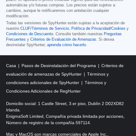
automáticas y/o futuras compras. Los precios están sujetos a
cambios, aunque le notificaremos con antelación cualquier
modificación.
Todas las versiones de SpyHunter están sujetas a la aceptación de
nuestro
CLUF/Términos de Servicio
,
Política de Privacidad/Cookies
y
Condiciones de Descuento
. Consulte también nuestras
Preguntas
Frecuentes
y
Criterios de Evaluación de Amenazas
. Si desea
desinstalar SpyHunter,
aprenda cómo hacerlo
.
Casa
Pasos de Desinstalación del Programa
Criterios de
evaluación de amenazas de SpyHunter
Términos y
condiciones adicionales de SpyHunter
Términos y
Condiciones Adicionales de RegHunter
Domicilio social: 1 Castle Street, 3.er piso, Dublín 2 D02XD82
Irlanda.
EnigmaSoft Limited, Compañía privada limitada por acciones,
Número de registro de la compañía 597114.
Mac y MacOS son marcas comerciales de Apple Inc.,