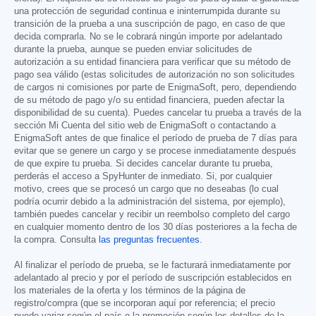
una protección de seguridad continua e ininterrumpida durante su
transición de la prueba a una suscripción de pago, en caso de que
decida comprarla. No se le cobrará ningún importe por adelantado
durante la prueba, aunque se pueden enviar solicitudes de
autorización a su entidad financiera para verificar que su método de
pago sea válido (estas solicitudes de autorización no son solicitudes
de cargos ni comisiones por parte de EnigmaSoft, pero, dependiendo
de su método de pago y/o su entidad financiera, pueden afectar la
disponibilidad de su cuenta). Puedes cancelar tu prueba a través de la
sección Mi Cuenta del sitio web de EnigmaSoft o contactando a
EnigmaSoft antes de que finalice el período de prueba de 7 días para
evitar que se genere un cargo y se procese inmediatamente después
de que expire tu prueba. Si decides cancelar durante tu prueba,
perderás el acceso a SpyHunter de inmediato. Si, por cualquier
motivo, crees que se procesó un cargo que no deseabas (lo cual
podría ocurrir debido a la administración del sistema, por ejemplo),
también puedes cancelar y recibir un reembolso completo del cargo
en cualquier momento dentro de los 30 días posteriores a la fecha de
la compra. Consulta
las preguntas frecuentes
.
Al finalizar el período de prueba, se le facturará inmediatamente por
adelantado al precio y por el período de suscripción establecidos en
los materiales de la oferta y los términos de la página de
registro/compra (que se incorporan aquí por referencia; el precio
puede variar según el país o la promoción según los detalles de la