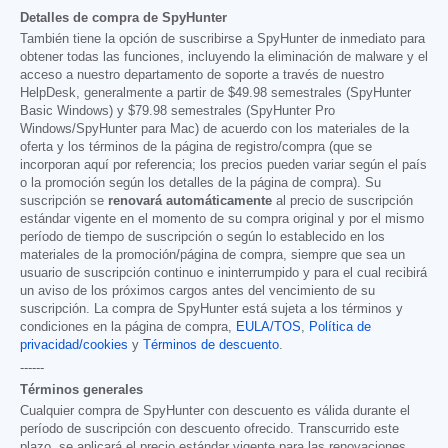
Detalles de compra de SpyHunter
También tiene la opción de suscribirse a SpyHunter de inmediato para
obtener todas las funciones, incluyendo la eliminación de malware y el
acceso a nuestro departamento de soporte a través de nuestro
HelpDesk, generalmente a partir de
$49.98
semestrales (SpyHunter
Basic Windows) y
$79.98
semestrales (SpyHunter Pro
Windows/SpyHunter para Mac) de acuerdo con los materiales de la
oferta y los términos de la página de registro/compra (que se
incorporan aquí por referencia; los precios pueden variar según el país
o la promoción según los detalles de la página de compra). Su
suscripción se
renovará automáticamente
al precio de suscripción
estándar vigente en el momento de su compra original y por el mismo
período de tiempo de suscripción o según lo establecido en los
materiales de la promoción/página de compra, siempre que sea un
usuario de suscripción continuo e ininterrumpido y para el cual recibirá
un aviso de los próximos cargos antes del vencimiento de su
suscripción. La compra de SpyHunter está sujeta a los términos y
condiciones en la página de compra,
EULA/TOS
,
Política de
privacidad/cookies
y
Términos de descuento
.
------
Términos generales
Cualquier compra de SpyHunter con descuento es válida durante el
período de suscripción con descuento ofrecido. Transcurrido este
plazo, se aplicará el precio estándar vigente para las renovaciones