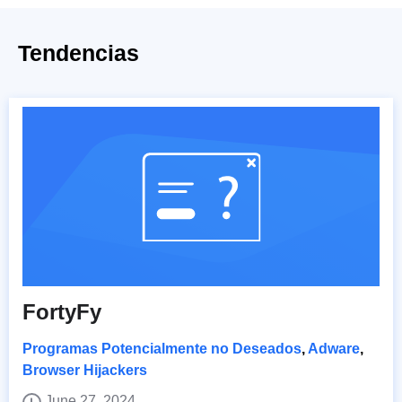
Tendencias
FortyFy
Programas Potencialmente no Deseados
,
Adware
,
Browser Hijackers
June 27, 2024