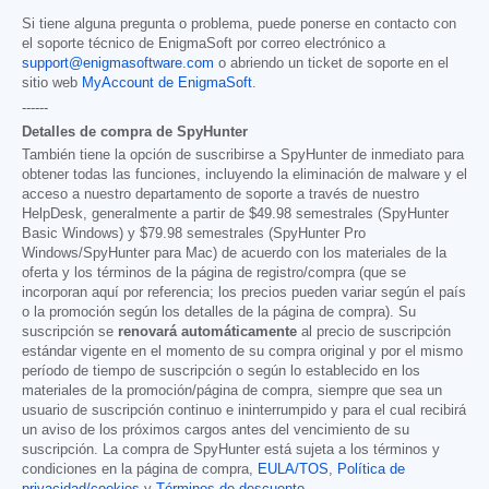
Si tiene alguna pregunta o problema, puede ponerse en contacto con
el soporte técnico de EnigmaSoft por correo electrónico a
support@enigmasoftware.com
o abriendo un ticket de soporte en el
sitio web
MyAccount de EnigmaSoft
.
------
Detalles de compra de SpyHunter
También tiene la opción de suscribirse a SpyHunter de inmediato para
obtener todas las funciones, incluyendo la eliminación de malware y el
acceso a nuestro departamento de soporte a través de nuestro
HelpDesk, generalmente a partir de
$49.98
semestrales (SpyHunter
Basic Windows) y
$79.98
semestrales (SpyHunter Pro
Windows/SpyHunter para Mac) de acuerdo con los materiales de la
oferta y los términos de la página de registro/compra (que se
incorporan aquí por referencia; los precios pueden variar según el país
o la promoción según los detalles de la página de compra). Su
suscripción se
renovará automáticamente
al precio de suscripción
estándar vigente en el momento de su compra original y por el mismo
período de tiempo de suscripción o según lo establecido en los
materiales de la promoción/página de compra, siempre que sea un
usuario de suscripción continuo e ininterrumpido y para el cual recibirá
un aviso de los próximos cargos antes del vencimiento de su
suscripción. La compra de SpyHunter está sujeta a los términos y
condiciones en la página de compra,
EULA/TOS
,
Política de
privacidad/cookies
y
Términos de descuento
.