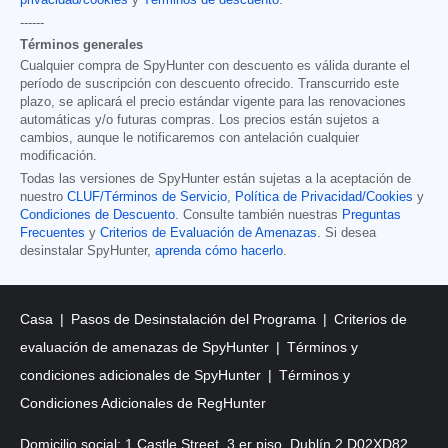
------
Términos generales
Cualquier compra de SpyHunter con descuento es válida durante el
período de suscripción con descuento ofrecido. Transcurrido este
plazo, se aplicará el precio estándar vigente para las renovaciones
automáticas y/o futuras compras. Los precios están sujetos a
cambios, aunque le notificaremos con antelación cualquier
modificación.
Todas las versiones de SpyHunter están sujetas a la aceptación de
nuestro
CLUF/Términos de Servicio
,
Política de Privacidad/Cookies
y
Condiciones de Descuento
. Consulte también nuestras
Preguntas
Frecuentes
y
Criterios de Evaluación de Amenazas
. Si desea
desinstalar SpyHunter,
aprenda cómo hacerlo
.
Casa
Pasos de Desinstalación del Programa
Criterios de
evaluación de amenazas de SpyHunter
Términos y
condiciones adicionales de SpyHunter
Términos y
Condiciones Adicionales de RegHunter
Domicilio social: 1 Castle Street, 3.er piso, Dublín 2 D02XD82