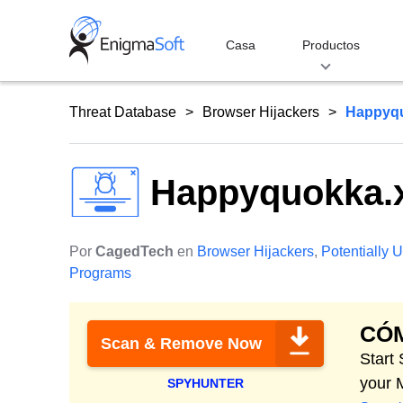
Skip
to
Casa
Productos
content
Threat Database
Browser Hijackers
Happyqu
Happyquokka.
Por
CagedTech
en
Browser Hijackers
,
Potentially
Programs
CÓ
Scan & Remove Now
Start
your 
SPYHUNTER