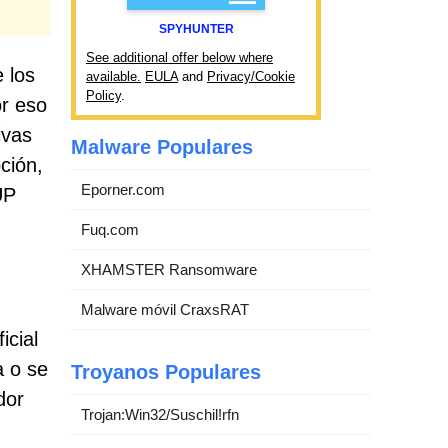
SPYHUNTER
See additional offer below where
 los
available.
EULA
and
Privacy/Cookie
Policy
.
r eso
ivas
Malware Populares
ción,
Eporner.com
UP
Fuq.com
XHAMSTER Ransomware
Malware móvil CraxsRAT
icial
a o se
Troyanos Populares
dor
Trojan:Win32/Suschil!rfn