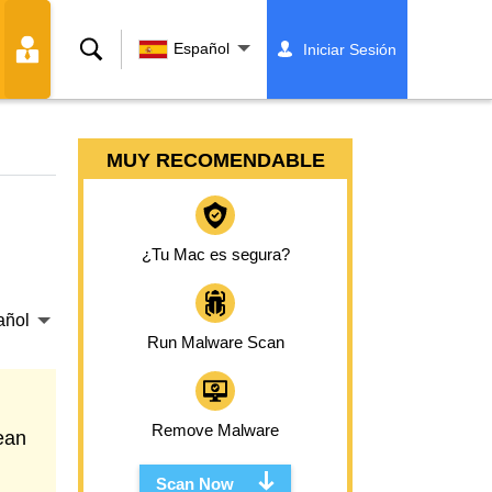
Buscar
Español
Iniciar Sesión
MUY RECOMENDABLE
¿Tu Mac es segura?
añol
Run Malware Scan
Remove Malware
ean
Scan Now