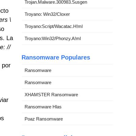
Trojan.Malware.300983.Susgen
ecto
Troyano: Win32/Cloxer
ers \
Troyano:Script/Wacatac.H!ml
so
s. La
Troyano:Win32/Phonzy.A!ml
: //
Ransomware Populares
 por
Ransomware
Ransomware
XHAMSTER Ransomware
viar
Ransomware Hlas
os
Poaz Ransomware