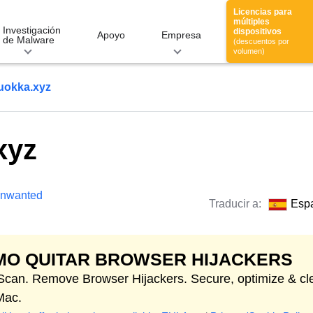
Licencias para
múltiples
Investigación
dispositivos
Apoyo
Empresa
de Malware
(descuentos por
volumen)
okka.xyz
xyz
 Unwanted
Traducir a:
Esp
MO QUITAR BROWSER HIJACKERS
 Scan. Remove Browser Hijackers. Secure, optimize & cl
Mac.