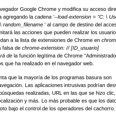
 navegador Google Chrome y modifica su acceso dir
ta agregando la
cadena '--load-extension = "C: \ Us
 \ random_filename
' al campo de destino del acce
mitará las acciones que pueden realizar los usuario
edan a la lista de extensiones de Chrome en
chrome
a falsa de
chrome-extension: // [ID_usuario]
rá de
la función legítima de Chrome "Administrado
os que ha realizado en el navegador web.
nta que la mayoría de los programas basura son
vegación. Las aplicaciones intrusivas podrían des
 búsquedas realizadas, URL en las que se hizo clic,
localización y más. Lo más probable es que los dat
to bajo el control de los operadores del cachorro.