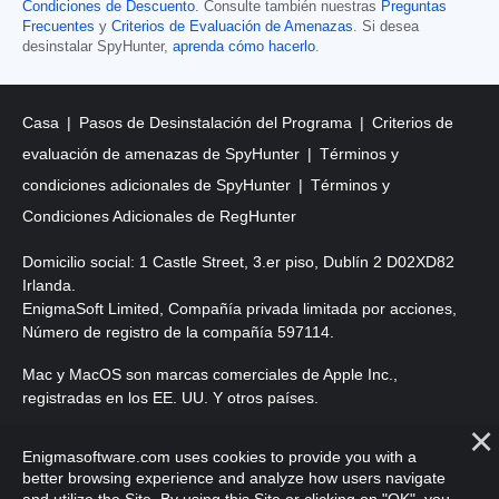
Condiciones de Descuento
. Consulte también nuestras
Preguntas
Frecuentes
y
Criterios de Evaluación de Amenazas
. Si desea
desinstalar SpyHunter,
aprenda cómo hacerlo
.
Casa
Pasos de Desinstalación del Programa
Criterios de
evaluación de amenazas de SpyHunter
Términos y
condiciones adicionales de SpyHunter
Términos y
Condiciones Adicionales de RegHunter
Domicilio social: 1 Castle Street, 3.er piso, Dublín 2 D02XD82
Irlanda.
EnigmaSoft Limited, Compañía privada limitada por acciones,
Número de registro de la compañía 597114.
Mac y MacOS son marcas comerciales de Apple Inc.,
registradas en los EE. UU. Y otros países.
Copyright 2016-2026. EnigmaSoft Ltd. Todos los derechos
Enigmasoftware.com uses cookies to provide you with a
reservados.
better browsing experience and analyze how users navigate