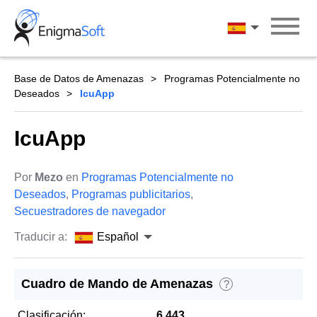
Skip
to
Español
content
Base de Datos de Amenazas
Programas Potencialmente no
Deseados
IcuApp
IcuApp
Por
Mezo
en
Programas Potencialmente no
Deseados
,
Programas publicitarios
,
Secuestradores de navegador
Traducir a:
Español
Cuadro de Mando de Amenazas
?
Clasificación:
6,443