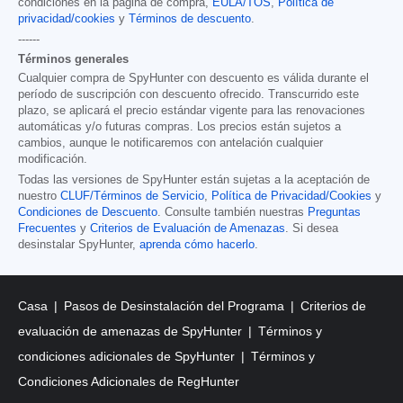
condiciones en la página de compra,
EULA/TOS
,
Política de
privacidad/cookies
y
Términos de descuento
.
------
Términos generales
Cualquier compra de SpyHunter con descuento es válida durante el
período de suscripción con descuento ofrecido. Transcurrido este
plazo, se aplicará el precio estándar vigente para las renovaciones
automáticas y/o futuras compras. Los precios están sujetos a
cambios, aunque le notificaremos con antelación cualquier
modificación.
Todas las versiones de SpyHunter están sujetas a la aceptación de
nuestro
CLUF/Términos de Servicio
,
Política de Privacidad/Cookies
y
Condiciones de Descuento
. Consulte también nuestras
Preguntas
Frecuentes
y
Criterios de Evaluación de Amenazas
. Si desea
desinstalar SpyHunter,
aprenda cómo hacerlo
.
Casa
Pasos de Desinstalación del Programa
Criterios de
evaluación de amenazas de SpyHunter
Términos y
condiciones adicionales de SpyHunter
Términos y
Condiciones Adicionales de RegHunter