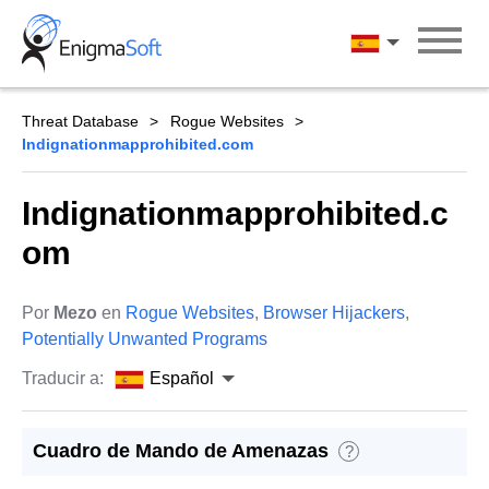
Skip
to
Español
content
Threat Database
Rogue Websites
Indignationmapprohibited.com
Indignationmapprohibited.c
om
Por
Mezo
en
Rogue Websites
,
Browser Hijackers
,
Potentially Unwanted Programs
Traducir a:
Español
Cuadro de Mando de Amenazas
?