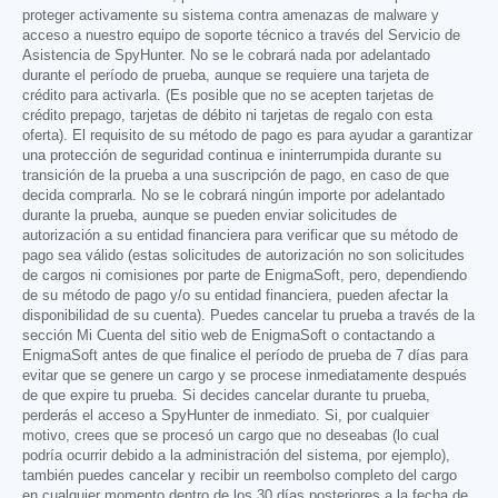
proteger activamente su sistema contra amenazas de malware y
acceso a nuestro equipo de soporte técnico a través del Servicio de
Asistencia de SpyHunter. No se le cobrará nada por adelantado
durante el período de prueba, aunque se requiere una tarjeta de
crédito para activarla. (Es posible que no se acepten tarjetas de
crédito prepago, tarjetas de débito ni tarjetas de regalo con esta
oferta). El requisito de su método de pago es para ayudar a garantizar
una protección de seguridad continua e ininterrumpida durante su
transición de la prueba a una suscripción de pago, en caso de que
decida comprarla. No se le cobrará ningún importe por adelantado
durante la prueba, aunque se pueden enviar solicitudes de
autorización a su entidad financiera para verificar que su método de
pago sea válido (estas solicitudes de autorización no son solicitudes
de cargos ni comisiones por parte de EnigmaSoft, pero, dependiendo
de su método de pago y/o su entidad financiera, pueden afectar la
disponibilidad de su cuenta). Puedes cancelar tu prueba a través de la
sección Mi Cuenta del sitio web de EnigmaSoft o contactando a
EnigmaSoft antes de que finalice el período de prueba de 7 días para
evitar que se genere un cargo y se procese inmediatamente después
de que expire tu prueba. Si decides cancelar durante tu prueba,
perderás el acceso a SpyHunter de inmediato. Si, por cualquier
motivo, crees que se procesó un cargo que no deseabas (lo cual
podría ocurrir debido a la administración del sistema, por ejemplo),
también puedes cancelar y recibir un reembolso completo del cargo
en cualquier momento dentro de los 30 días posteriores a la fecha de