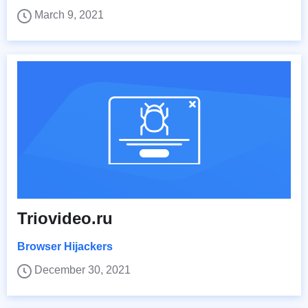
March 9, 2021
Triovideo.ru
Browser Hijackers
December 30, 2021