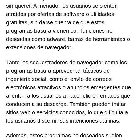
sin querer. A menudo, los usuarios se sienten
atraídos por ofertas de software o utilidades
gratuitas, sin darse cuenta de que estos
programas basura vienen con funciones no
deseadas como adware, barras de herramientas o
extensiones de navegador.
Tanto los secuestradores de navegador como los
programas basura aprovechan tácticas de
ingeniería social, como el envío de correos
electrónicos atractivos o anuncios emergentes que
alientan a los usuarios a hacer clic en enlaces que
conducen a su descarga. También pueden imitar
sitios web o servicios conocidos, lo que dificulta a
los usuarios discernir sus intenciones dañinas.
Además, estos programas no deseados suelen