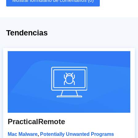
Mostrar formulario de comentarios (0)
Tendencias
PracticalRemote
Mac Malware
,
Potentially Unwanted Programs