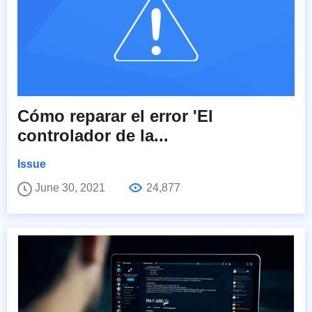
Cómo reparar el error 'El
controlador de la...
Issue
June 30, 2021
24,877