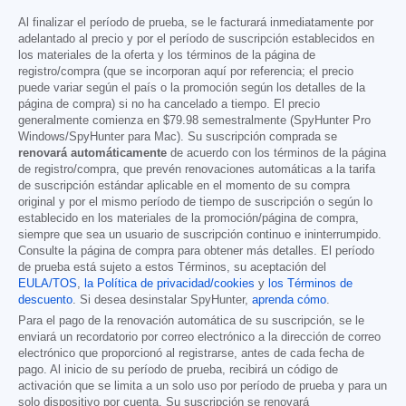
Al finalizar el período de prueba, se le facturará inmediatamente por
adelantado al precio y por el período de suscripción establecidos en
los materiales de la oferta y los términos de la página de
registro/compra (que se incorporan aquí por referencia; el precio
puede variar según el país o la promoción según los detalles de la
página de compra) si no ha cancelado a tiempo. El precio
generalmente comienza en
$79.98
semestralmente (SpyHunter Pro
Windows/SpyHunter para Mac). Su suscripción comprada se
renovará automáticamente
de acuerdo con los términos de la página
de registro/compra, que prevén renovaciones automáticas a la tarifa
de suscripción estándar aplicable en el momento de su compra
original y por el mismo período de tiempo de suscripción o según lo
establecido en los materiales de la promoción/página de compra,
siempre que sea un usuario de suscripción continuo e ininterrumpido.
Consulte la página de compra para obtener más detalles. El período
de prueba está sujeto a estos Términos, su aceptación del
EULA/TOS
,
la Política de privacidad/cookies
y
los Términos de
descuento
. Si desea desinstalar SpyHunter,
aprenda cómo
.
Para el pago de la renovación automática de su suscripción, se le
enviará un recordatorio por correo electrónico a la dirección de correo
electrónico que proporcionó al registrarse, antes de cada fecha de
pago. Al inicio de su período de prueba, recibirá un código de
activación que se limita a un solo uso por período de prueba y para un
solo dispositivo por cuenta. Su suscripción se renovará