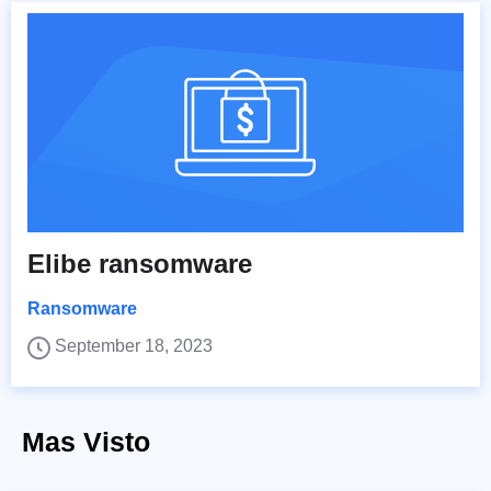
Elibe ransomware
Ransomware
September 18, 2023
Mas Visto