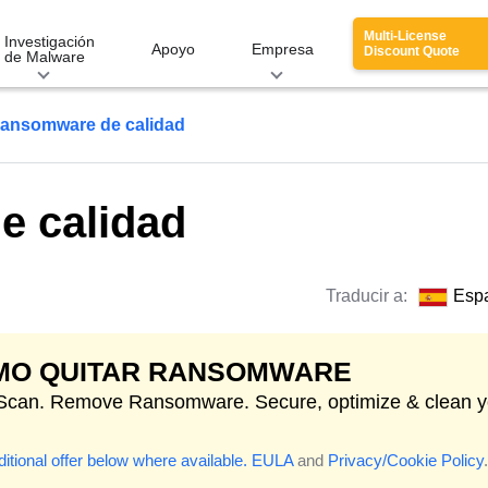
Multi-License
Investigación
Apoyo
Empresa
Discount Quote
de Malware
ansomware de calidad
 calidad
Traducir a:
Esp
MO QUITAR RANSOMWARE
 Scan. Remove Ransomware. Secure, optimize & clean y
itional offer below where available.
EULA
and
Privacy/Cookie Policy
.