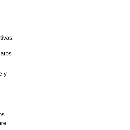
tivas:
datos
e y
os
are