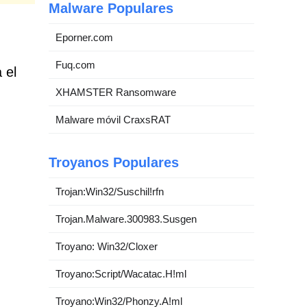
Malware Populares
Eporner.com
Fuq.com
 el
XHAMSTER Ransomware
Malware móvil CraxsRAT
Troyanos Populares
Trojan:Win32/Suschil!rfn
Trojan.Malware.300983.Susgen
Troyano: Win32/Cloxer
Troyano:Script/Wacatac.H!ml
Troyano:Win32/Phonzy.A!ml