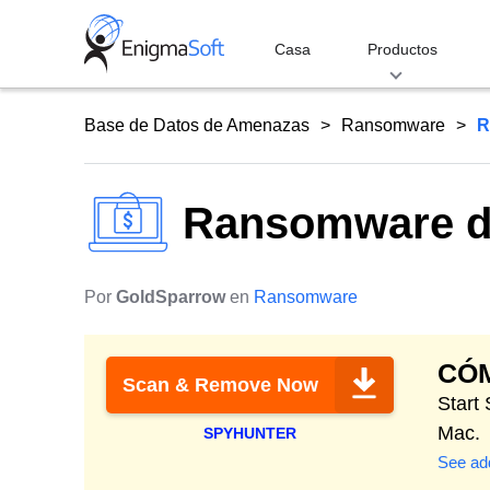
Skip
to
Casa
Productos
content
Base de Datos de Amenazas
Ransomware
R
Ransomware de
Por
GoldSparrow
en
Ransomware
CÓ
Scan & Remove Now
Start
Mac.
SPYHUNTER
See add