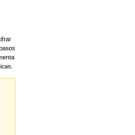
frar
 pasos
ementa
icas.