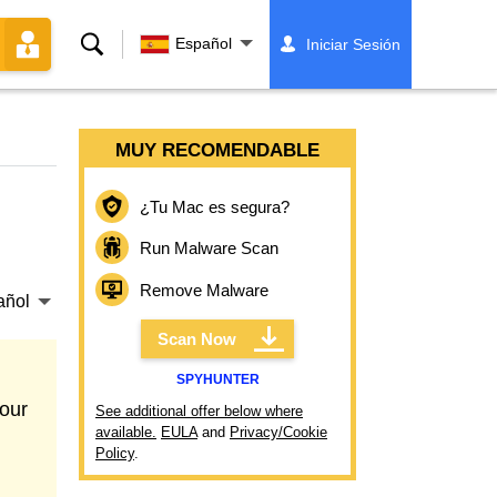
Buscar
Español
Iniciar Sesión
MUY RECOMENDABLE
¿Tu Mac es segura?
Run Malware Scan
Remove Malware
añol
Scan Now
SPYHUNTER
our
See additional offer below where
available.
EULA
and
Privacy/Cookie
Policy
.