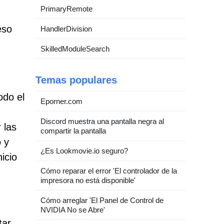
PrimaryRemote
eso
HandlerDivision
SkilledModuleSearch
Temas populares
odo el
Eporner.com
Discord muestra una pantalla negra al
 las
compartir la pantalla
o y
¿Es Lookmovie.io seguro?
icio
Cómo reparar el error 'El controlador de la
impresora no está disponible'
Cómo arreglar 'El Panel de Control de
NVIDIA No se Abre'
tar