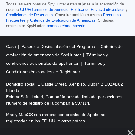
Todas las versiones de SpyHunter están sujetas a la aceptación de
nuestro
CLUF/Términos de Servicio
,
Política de Privacidad/Cookies
y
Condiciones de Descuento
. Consulte también nuestras
Preguntas
Frecuentes
y
Criterios de Evaluación de Amenazas
. Si desea
desinstalar SpyHunter,
aprenda cómo hacerlo
.
Casa
Pasos de Desinstalación del Programa
Criterios de
evaluación de amenazas de SpyHunter
Términos y
condiciones adicionales de SpyHunter
Términos y
Condiciones Adicionales de RegHunter
Domicilio social: 1 Castle Street, 3.er piso, Dublín 2 D02XD82
Irlanda.
EnigmaSoft Limited, Compañía privada limitada por acciones,
Número de registro de la compañía 597114.
Mac y MacOS son marcas comerciales de Apple Inc.,
registradas en los EE. UU. Y otros países.
Copyright 2016-2026. EnigmaSoft Ltd. Todos los derechos