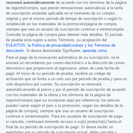
renovará automáticamente
de acuerdo con los términos de la página
de registro/compra, que prevén renovaciones automáticas a la tarifa
de suscripción estándar aplicable en el momento de su compra
original y por el mismo período de tiempo de suscripción o según lo
establecido en los materiales de la promoción/página de compra,
siempre que sea un usuario de suscripción continuo e ininterrumpido.
Consulte la página de compra para obtener más detalles. El período
de prueba está sujeto a estos Términos, su aceptación del
EULA/TOS
,
la Política de privacidad/cookies
y
los Términos de
descuento
. Si desea desinstalar SpyHunter,
aprenda cómo
.
Para el pago de la renovación automática de su suscripción, se le
enviará un recordatorio por correo electrónico a la dirección de correo
electrónico que proporcionó al registrarse, antes de cada fecha de
pago. Al inicio de su período de prueba, recibirá un código de
activación que se limita a un solo uso por período de prueba y para un
solo dispositivo por cuenta. Su suscripción se renovará
automáticamente al precio y por el período de suscripción de acuerdo
con los materiales de la oferta y los términos de la página de
registro/compra (que se incorporan aquí por referencia; los precios
pueden variar según el país o la promoción, según los detalles de la
página de compra), siempre que sea un usuario de suscripción
continuo e ininterrumpido. Para los usuarios de suscripción de pago,
si cancela, continuará teniendo acceso a su(s) producto(s) hasta el
final de su período de suscripción de pago. Si desea recibir un
reembolso por su período de suscripción actual, debe cancelar y