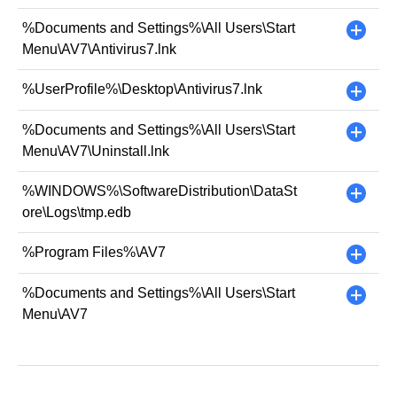
%Documents and Settings%\All Users\Start
+
Menu\AV7\Antivirus7.lnk
%UserProfile%\Desktop\Antivirus7.lnk
+
%Documents and Settings%\All Users\Start
+
Menu\AV7\Uninstall.lnk
%WINDOWS%\SoftwareDistribution\DataSt
+
ore\Logs\tmp.edb
%Program Files%\AV7
+
%Documents and Settings%\All Users\Start
+
Menu\AV7