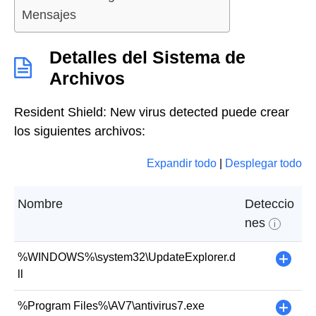
Mensajes
Detalles del Sistema de
Archivos
Resident Shield: New virus detected puede crear
los siguientes archivos:
Expandir todo
|
Desplegar todo
Nombre
Deteccio
nes
i
%WINDOWS%\system32\UpdateExplorer.d
+
ll
%Program Files%\AV7\antivirus7.exe
+