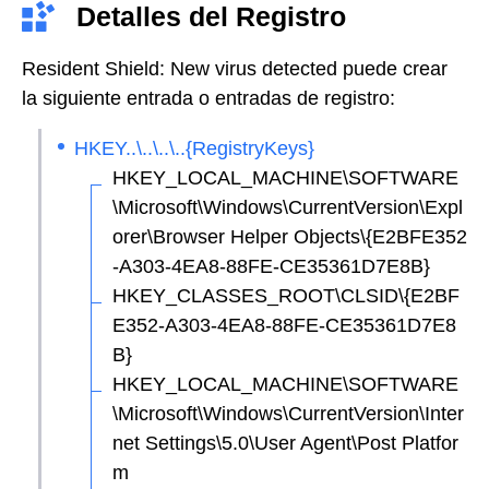
Detalles del Registro
Resident Shield: New virus detected puede crear
la siguiente entrada o entradas de registro:
HKEY..\..\..\..{RegistryKeys}
HKEY_LOCAL_MACHINE\SOFTWARE
\Microsoft\Windows\CurrentVersion\Expl
orer\Browser Helper Objects\{E2BFE352
-A303-4EA8-88FE-CE35361D7E8B}
HKEY_CLASSES_ROOT\CLSID\{E2BF
E352-A303-4EA8-88FE-CE35361D7E8
B}
HKEY_LOCAL_MACHINE\SOFTWARE
\Microsoft\Windows\CurrentVersion\Inter
net Settings\5.0\User Agent\Post Platfor
m