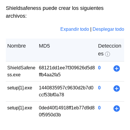
Shieldsafeness puede crear los siguientes
archivos:
Expandir todo
|
Desplegar todo
Nombre
MD5
Deteccion
es
i
ShieldSafene
68121dd1ee7f309626d5d8
0
+
ss.exe
ffb4aa2fa5
setup[1].exe
1440835957c9630d2b7d0
0
+
ccf53bf0a78
setup[1].exe
0ded40f14918ff1eb77d9d8
0
+
0f5950d3b