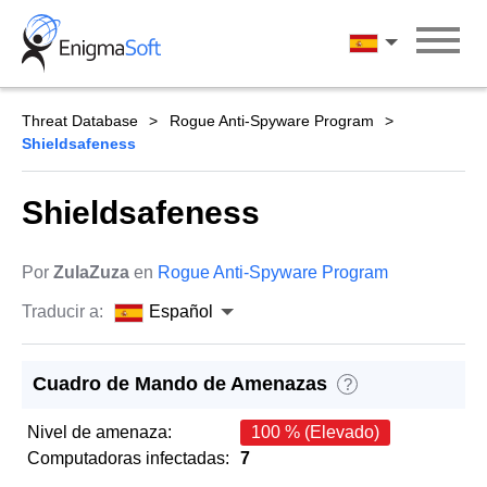
Skip
to
Español
content
Threat Database
Rogue Anti-Spyware Program
Shieldsafeness
Shieldsafeness
Por
ZulaZuza
en
Rogue Anti-Spyware Program
Traducir a:
Español
Cuadro de Mando de Amenazas
?
Nivel de amenaza:
100 % (Elevado)
Computadoras infectadas:
7