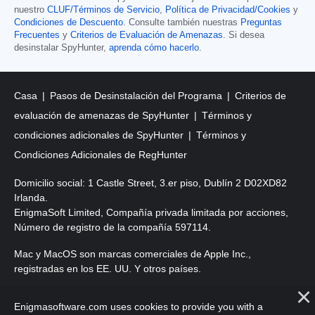
nuestro
CLUF/Términos de Servicio
,
Política de Privacidad/Cookies
y
Condiciones de Descuento
. Consulte también nuestras
Preguntas
Frecuentes
y
Criterios de Evaluación de Amenazas
. Si desea
desinstalar SpyHunter,
aprenda cómo hacerlo
.
Casa
Pasos de Desinstalación del Programa
Criterios de
evaluación de amenazas de SpyHunter
Términos y
condiciones adicionales de SpyHunter
Términos y
Condiciones Adicionales de RegHunter
Domicilio social: 1 Castle Street, 3.er piso, Dublín 2 D02XD82
Irlanda.
EnigmaSoft Limited, Compañía privada limitada por acciones,
Número de registro de la compañía 597114.
Mac y MacOS son marcas comerciales de Apple Inc.,
registradas en los EE. UU. Y otros países.
Copyright 2016-2026. EnigmaSoft Ltd. Todos los derechos
Enigmasoftware.com uses cookies to provide you with a
reservados.