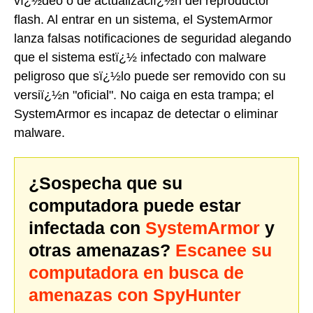
vï¿½deo o de actualizaciï¿½n del reproductor
flash. Al entrar en un sistema, el SystemArmor
lanza falsas notificaciones de seguridad alegando
que el sistema estï¿½ infectado con malware
peligroso que sï¿½lo puede ser removido con su
versiï¿½n "oficial". No caiga en esta trampa; el
SystemArmor es incapaz de detectar o eliminar
malware.
¿Sospecha que su
computadora puede estar
infectada con
SystemArmor
y
otras amenazas?
Escanee su
computadora en busca de
amenazas con SpyHunter