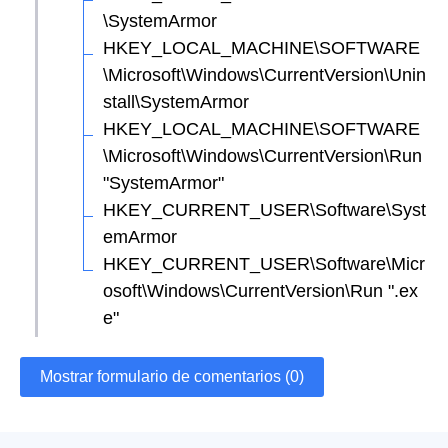
\SystemArmor
HKEY_LOCAL_MACHINE\SOFTWARE
\Microsoft\Windows\CurrentVersion\Unin
stall\SystemArmor
HKEY_LOCAL_MACHINE\SOFTWARE
\Microsoft\Windows\CurrentVersion\Run
"SystemArmor"
HKEY_CURRENT_USER\Software\Syst
emArmor
HKEY_CURRENT_USER\Software\Micr
osoft\Windows\CurrentVersion\Run ".ex
e"
Mostrar formulario de comentarios (0)