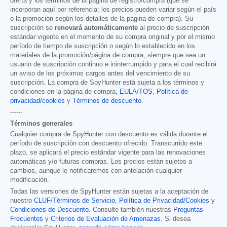
oferta y los términos de la página de registro/compra (que se
incorporan aquí por referencia; los precios pueden variar según el país
o la promoción según los detalles de la página de compra). Su
suscripción se
renovará automáticamente
al precio de suscripción
estándar vigente en el momento de su compra original y por el mismo
período de tiempo de suscripción o según lo establecido en los
materiales de la promoción/página de compra, siempre que sea un
usuario de suscripción continuo e ininterrumpido y para el cual recibirá
un aviso de los próximos cargos antes del vencimiento de su
suscripción. La compra de SpyHunter está sujeta a los términos y
condiciones en la página de compra,
EULA/TOS
,
Política de
privacidad/cookies
y
Términos de descuento
.
------
Términos generales
Cualquier compra de SpyHunter con descuento es válida durante el
período de suscripción con descuento ofrecido. Transcurrido este
plazo, se aplicará el precio estándar vigente para las renovaciones
automáticas y/o futuras compras. Los precios están sujetos a
cambios, aunque le notificaremos con antelación cualquier
modificación.
Todas las versiones de SpyHunter están sujetas a la aceptación de
nuestro
CLUF/Términos de Servicio
,
Política de Privacidad/Cookies
y
Condiciones de Descuento
. Consulte también nuestras
Preguntas
Frecuentes
y
Criterios de Evaluación de Amenazas
. Si desea