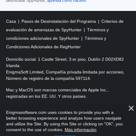
desinstalar SpyHunter,
aprenda cómo hacerlo
.
Casa
Pasos de Desinstalación del Programa
Criterios de
evaluación de amenazas de SpyHunter
Términos y
condiciones adicionales de SpyHunter
Términos y
Condiciones Adicionales de RegHunter
Domicilio social: 1 Castle Street, 3.er piso, Dublín 2 D02XD82
Irlanda.
EnigmaSoft Limited, Compañía privada limitada por acciones,
Número de registro de la compañía 597114.
Mac y MacOS son marcas comerciales de Apple Inc.,
registradas en los EE. UU. Y otros países.
Copyright 2016-2026. EnigmaSoft Ltd. Todos los derechos
Enigmasoftware.com uses cookies to provide you with a
reservados.
better browsing experience and analyze how users navigate
and utilize the Site. By using this Site or clicking on "OK", you
consent to the use of cookies.
Más información