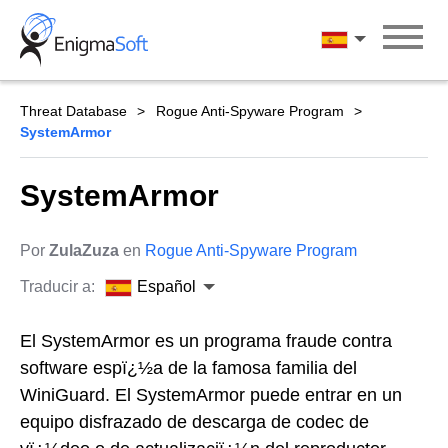
Skip
to
Español
content
Threat Database
Rogue Anti-Spyware Program
SystemArmor
SystemArmor
Por
ZulaZuza
en
Rogue Anti-Spyware Program
Traducir a:
Español
El SystemArmor es un programa fraude contra
software espï¿½a de la famosa familia del
WiniGuard. El SystemArmor puede entrar en un
equipo disfrazado de descarga de codec de