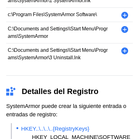
ams\SystemArmor\1 SystemArmor.lnk
c:\Program Files\SystemArmor Software\
+
C:\Documents and Settings\
\Start Menu\Progr
+
ams\SystemArmor
C:\Documents and Settings\
\Start Menu\Progr
+
ams\SystemArmor\3 Uninstall.lnk
Detalles del Registro
SystemArmor puede crear la siguiente entrada o
entradas de registro:
HKEY..\..\..\..{RegistryKeys}
HKEY_LOCAL_MACHINE\SOFTWARE