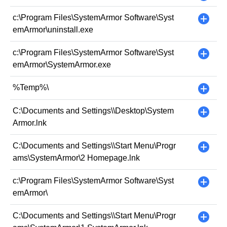
c:\Program Files\SystemArmor Software\Syst
+
emArmor\uninstall.exe
c:\Program Files\SystemArmor Software\Syst
+
emArmor\SystemArmor.exe
%Temp%\
+
C:\Documents and Settings\
\Desktop\System
+
Armor.lnk
C:\Documents and Settings\
\Start Menu\Progr
+
ams\SystemArmor\2 Homepage.lnk
c:\Program Files\SystemArmor Software\Syst
+
emArmor\
C:\Documents and Settings\
\Start Menu\Progr
+