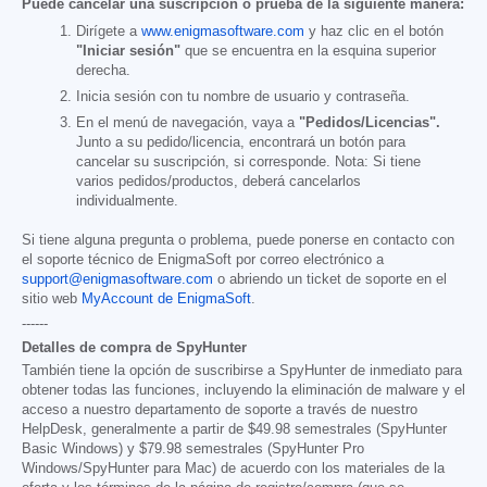
Puede cancelar una suscripción o prueba de la siguiente manera:
Dirígete a
www.enigmasoftware.com
y haz clic en el botón
"Iniciar sesión"
que se encuentra en la esquina superior
derecha.
Inicia sesión con tu nombre de usuario y contraseña.
En el menú de navegación, vaya a
"Pedidos/Licencias".
Junto a su pedido/licencia, encontrará un botón para
cancelar su suscripción, si corresponde. Nota: Si tiene
varios pedidos/productos, deberá cancelarlos
individualmente.
Si tiene alguna pregunta o problema, puede ponerse en contacto con
el soporte técnico de EnigmaSoft por correo electrónico a
support@enigmasoftware.com
o abriendo un ticket de soporte en el
sitio web
MyAccount de EnigmaSoft
.
------
Detalles de compra de SpyHunter
También tiene la opción de suscribirse a SpyHunter de inmediato para
obtener todas las funciones, incluyendo la eliminación de malware y el
acceso a nuestro departamento de soporte a través de nuestro
HelpDesk, generalmente a partir de
$49.98
semestrales (SpyHunter
Basic Windows) y
$79.98
semestrales (SpyHunter Pro
Windows/SpyHunter para Mac) de acuerdo con los materiales de la