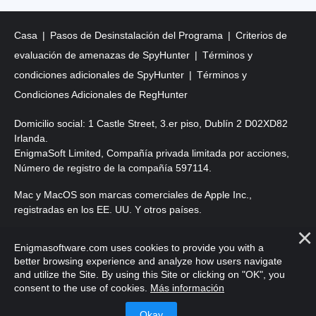
Casa
Pasos de Desinstalación del Programa
Criterios de
evaluación de amenazas de SpyHunter
Términos y
condiciones adicionales de SpyHunter
Términos y
Condiciones Adicionales de RegHunter
Domicilio social: 1 Castle Street, 3.er piso, Dublín 2 D02XD82
Irlanda.
EnigmaSoft Limited, Compañía privada limitada por acciones,
Número de registro de la compañía 597114.
Mac y MacOS son marcas comerciales de Apple Inc.,
registradas en los EE. UU. Y otros países.
Copyright 2016-2026. EnigmaSoft Ltd. Todos los derechos
Enigmasoftware.com uses cookies to provide you with a
reservados.
better browsing experience and analyze how users navigate
and utilize the Site. By using this Site or clicking on "OK", you
consent to the use of cookies.
Más información