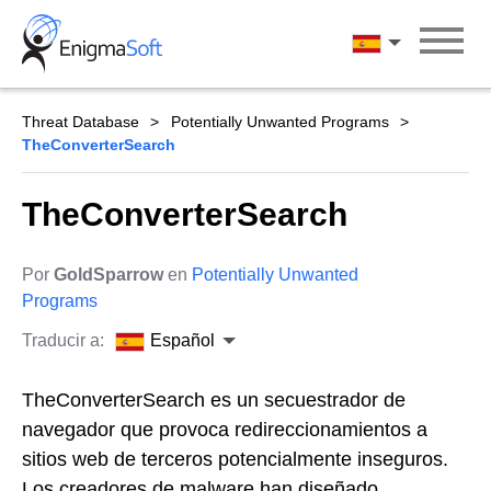
Skip
to
Español
content
Threat Database
Potentially Unwanted Programs
TheConverterSearch
TheConverterSearch
Por
GoldSparrow
en
Potentially Unwanted
Programs
Traducir a:
Español
TheConverterSearch es un secuestrador de
navegador que provoca redireccionamientos a
sitios web de terceros potencialmente inseguros.
Los creadores de malware han diseñado