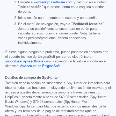
Dirígete a
www.enigmasoftware.com
y haz clic en el botón
"Iniciar sesión"
que se encuentra en la esquina superior
derecha.
Inicia sesión con tu nombre de usuario y contraseña.
En el menú de navegación, vaya a
"Pedidos/Licencias".
Junto a su pedido/licencia, encontrará un botón para
cancelar su suscripción, si corresponde. Nota: Si tiene
varios pedidos/productos, deberá cancelarlos
individualmente.
Si tiene alguna pregunta o problema, puede ponerse en contacto con
el soporte técnico de EnigmaSoft por correo electrónico a
support@enigmasoftware.com
o abriendo un ticket de soporte en el
sitio web
MyAccount de EnigmaSoft
.
------
Detalles de compra de SpyHunter
También tiene la opción de suscribirse a SpyHunter de inmediato para
obtener todas las funciones, incluyendo la eliminación de malware y el
acceso a nuestro departamento de soporte a través de nuestro
HelpDesk, generalmente a partir de
$49.98
semestrales (SpyHunter
Basic Windows) y
$79.98
semestrales (SpyHunter Pro
Windows/SpyHunter para Mac) de acuerdo con los materiales de la
oferta y los términos de la página de registro/compra (que se
incorporan aquí por referencia; los precios pueden variar según el país