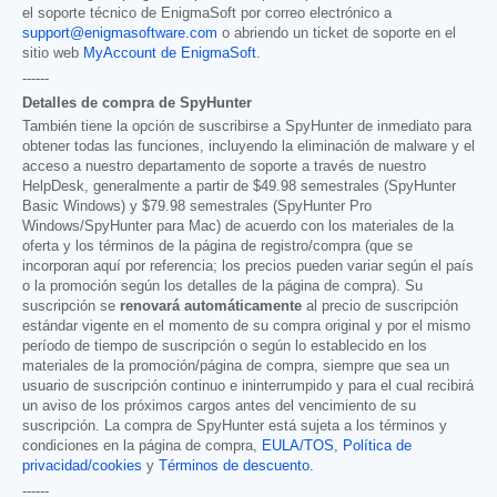
el soporte técnico de EnigmaSoft por correo electrónico a
support@enigmasoftware.com
o abriendo un ticket de soporte en el
sitio web
MyAccount de EnigmaSoft
.
------
Detalles de compra de SpyHunter
También tiene la opción de suscribirse a SpyHunter de inmediato para
obtener todas las funciones, incluyendo la eliminación de malware y el
acceso a nuestro departamento de soporte a través de nuestro
HelpDesk, generalmente a partir de
$49.98
semestrales (SpyHunter
Basic Windows) y
$79.98
semestrales (SpyHunter Pro
Windows/SpyHunter para Mac) de acuerdo con los materiales de la
oferta y los términos de la página de registro/compra (que se
incorporan aquí por referencia; los precios pueden variar según el país
o la promoción según los detalles de la página de compra). Su
suscripción se
renovará automáticamente
al precio de suscripción
estándar vigente en el momento de su compra original y por el mismo
período de tiempo de suscripción o según lo establecido en los
materiales de la promoción/página de compra, siempre que sea un
usuario de suscripción continuo e ininterrumpido y para el cual recibirá
un aviso de los próximos cargos antes del vencimiento de su
suscripción. La compra de SpyHunter está sujeta a los términos y
condiciones en la página de compra,
EULA/TOS
,
Política de
privacidad/cookies
y
Términos de descuento
.
------