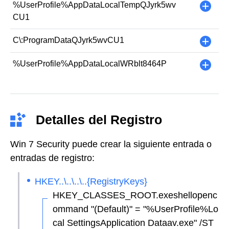
%UserProfile%AppDataLocalTempQJyrk5wv
+
CU1
C\:ProgramDataQJyrk5wvCU1
+
%UserProfile%AppDataLocalWRblt8464P
+
Detalles del Registro
Win 7 Security puede crear la siguiente entrada o
entradas de registro:
HKEY..\..\..\..{RegistryKeys}
HKEY_CLASSES_ROOT.exeshellopenc
ommand "(Default)" = "%UserProfile%Lo
cal SettingsApplication Dataav.exe" /ST