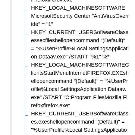
HKEY_LOCAL_MACHINESOFTWARE
MicrosoftSecurity Center "AntiVirusOverr
ide" = "1"
HKEY_CURRENT_USERSoftwareClass
essecfileshellopencommand "(Default)"
= "%UserProfile%Local SettingsApplicati
on Dataav.exe" /START "%1" %*
HKEY_LOCAL_MACHINESOFTWAREC
lientsStartMenuInternetFIREFOX.EXEsh
ellopencommand "(Default)" = "%UserPr
ofile%Local SettingsApplication Dataav.
exe" /START "C:Program FilesMozilla Fi
refoxfirefox.exe"
HKEY_CURRENT_USERSoftwareClass
es.exeshellopencommand "(Default)" =
"%UserProfile%Local SettingsApplicatio