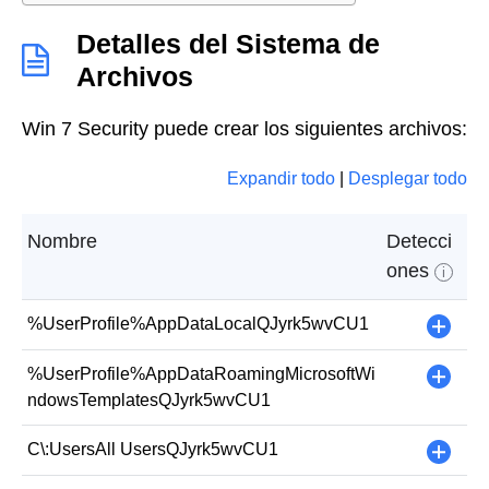
Detalles del Sistema de
Archivos
Win 7 Security puede crear los siguientes archivos:
Expandir todo
|
Desplegar todo
Nombre
Detecci
ones
i
%UserProfile%AppDataLocalQJyrk5wvCU1
+
%UserProfile%AppDataRoamingMicrosoftWi
+
ndowsTemplatesQJyrk5wvCU1
C\:UsersAll UsersQJyrk5wvCU1
+