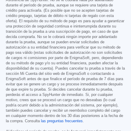
Asistencia de SpyHunter. No se le cobrará nada por adelantado
durante el período de prueba, aunque se requiere una tarjeta de
crédito para activarla. (Es posible que no se acepten tarjetas de
crédito prepago, tarjetas de débito ni tarjetas de regalo con esta
oferta). El requisito de su método de pago es para ayudar a garantizar
una protección de seguridad continua e ininterrumpida durante su
transición de la prueba a una suscripción de pago, en caso de que
decida comprarla. No se le cobrará ningún importe por adelantado
durante la prueba, aunque se pueden enviar solicitudes de
autorización a su entidad financiera para verificar que su método de
pago sea válido (estas solicitudes de autorización no son solicitudes
de cargos ni comisiones por parte de EnigmaSoft, pero, dependiendo
de su método de pago y/o su entidad financiera, pueden afectar la
disponibilidad de su cuenta). Puedes cancelar tu prueba a través de la
sección Mi Cuenta del sitio web de EnigmaSoft o contactando a
EnigmaSoft antes de que finalice el período de prueba de 7 días para
evitar que se genere un cargo y se procese inmediatamente después
de que expire tu prueba. Si decides cancelar durante tu prueba,
perderás el acceso a SpyHunter de inmediato. Si, por cualquier
motivo, crees que se procesó un cargo que no deseabas (lo cual
podría ocurrir debido a la administración del sistema, por ejemplo),
también puedes cancelar y recibir un reembolso completo del cargo
en cualquier momento dentro de los 30 días posteriores a la fecha de
la compra. Consulta
las preguntas frecuentes
.