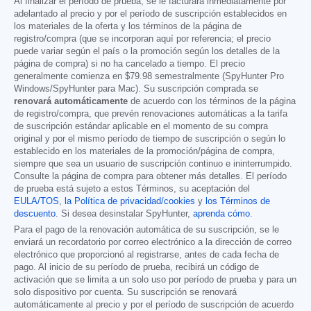
Al finalizar el período de prueba, se le facturará inmediatamente por
adelantado al precio y por el período de suscripción establecidos en
los materiales de la oferta y los términos de la página de
registro/compra (que se incorporan aquí por referencia; el precio
puede variar según el país o la promoción según los detalles de la
página de compra) si no ha cancelado a tiempo. El precio
generalmente comienza en
$79.98
semestralmente (SpyHunter Pro
Windows/SpyHunter para Mac). Su suscripción comprada se
renovará automáticamente
de acuerdo con los términos de la página
de registro/compra, que prevén renovaciones automáticas a la tarifa
de suscripción estándar aplicable en el momento de su compra
original y por el mismo período de tiempo de suscripción o según lo
establecido en los materiales de la promoción/página de compra,
siempre que sea un usuario de suscripción continuo e ininterrumpido.
Consulte la página de compra para obtener más detalles. El período
de prueba está sujeto a estos Términos, su aceptación del
EULA/TOS
,
la Política de privacidad/cookies
y
los Términos de
descuento
. Si desea desinstalar SpyHunter,
aprenda cómo
.
Para el pago de la renovación automática de su suscripción, se le
enviará un recordatorio por correo electrónico a la dirección de correo
electrónico que proporcionó al registrarse, antes de cada fecha de
pago. Al inicio de su período de prueba, recibirá un código de
activación que se limita a un solo uso por período de prueba y para un
solo dispositivo por cuenta. Su suscripción se renovará
automáticamente al precio y por el período de suscripción de acuerdo