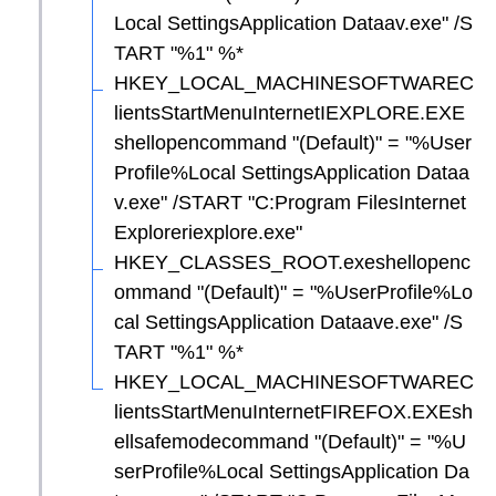
Local SettingsApplication Dataav.exe" /S
TART "%1" %*
HKEY_LOCAL_MACHINESOFTWAREC
lientsStartMenuInternetIEXPLORE.EXE
shellopencommand "(Default)" = "%User
Profile%Local SettingsApplication Dataa
v.exe" /START "C:Program FilesInternet
Exploreriexplore.exe"
HKEY_CLASSES_ROOT.exeshellopenc
ommand "(Default)" = "%UserProfile%Lo
cal SettingsApplication Dataave.exe" /S
TART "%1" %*
HKEY_LOCAL_MACHINESOFTWAREC
lientsStartMenuInternetFIREFOX.EXEsh
ellsafemodecommand "(Default)" = "%U
serProfile%Local SettingsApplication Da