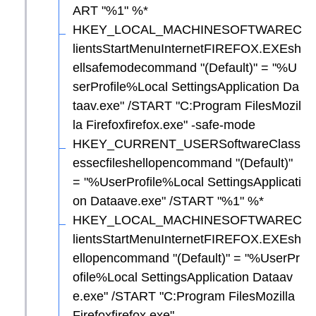
ART "%1" %*
HKEY_LOCAL_MACHINESOFTWAREC
lientsStartMenuInternetFIREFOX.EXEsh
ellsafemodecommand "(Default)" = "%U
serProfile%Local SettingsApplication Da
taav.exe" /START "C:Program FilesMozil
la Firefoxfirefox.exe" -safe-mode
HKEY_CURRENT_USERSoftwareClass
essecfileshellopencommand "(Default)"
= "%UserProfile%Local SettingsApplicati
on Dataave.exe" /START "%1" %*
HKEY_LOCAL_MACHINESOFTWAREC
lientsStartMenuInternetFIREFOX.EXEsh
ellopencommand "(Default)" = "%UserPr
ofile%Local SettingsApplication Dataav
e.exe" /START "C:Program FilesMozilla
Firefoxfirefox.exe"