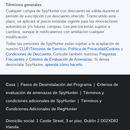
Términos generales
Cualquier compra de SpyHunter con descuento es válida durante el
período de suscripción con descuento ofrecido. Transcurrido este
plazo, se aplicará el precio estándar vigente para las renovaciones
automáticas y/o futuras compras. Los precios están sujetos a
cambios, aunque le notificaremos con antelación cualquier
modificación.
Todas las versiones de SpyHunter están sujetas a la aceptación de
nuestro
CLUF/Términos de Servicio
,
Política de Privacidad/Cookies
y
Condiciones de Descuento
. Consulte también nuestras
Preguntas
Frecuentes
y
Criterios de Evaluación de Amenazas
. Si desea
desinstalar SpyHunter,
aprenda cómo hacerlo
.
Casa
Pasos de Desinstalación del Programa
Criterios de
evaluación de amenazas de SpyHunter
Términos y
condiciones adicionales de SpyHunter
Términos y
Condiciones Adicionales de RegHunter
Domicilio social: 1 Castle Street, 3.er piso, Dublín 2 D02XD82
Irlanda.