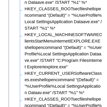
n Dataave.exe" /START "%1" %*
HKEY_CLASSES_ROOTsecfileshellope
ncommand "(Default)" = "%UserProfile%
Local SettingsApplication Dataave.exe" /
START "%1" %*
HKEY_LOCAL_MACHINESOFTWAREC
lientsStartMenuInternetIEXPLORE.EXE
shellopencommand "(Default)" = "%User
Profile%Local SettingsApplication Dataa
ve.exe" /START "C:Program FilesInterne
t Exploreriexplore.exe"
HKEY_CURRENT_USERSoftwareClass
es.exeshellopencommand "(Default)" =
"%UserProfile%Local SettingsApplicatio
n Dataav.exe" /START "%1" %*
HKEY_CLASSES_ROOTsecfileshellope
ncommand "(Default)" = "%UserProfile%