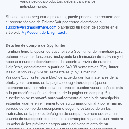
varios pedidos/productos, deberá cancelarlos
individualmente.
Si tiene alguna pregunta o problema, puede ponerse en contacto con
el soporte técnico de EnigmaSoft por correo electrónico a
support@enigmasoftware.com
o abriendo un ticket de soporte en el
sitio web
MyAccount de EnigmaSoft
.
------
Detalles de compra de SpyHunter
También tiene la opción de suscribirse a SpyHunter de inmediato para
obtener todas las funciones, incluyendo la eliminación de malware y el
acceso a nuestro departamento de soporte a través de nuestro
HelpDesk, generalmente a partir de
$49.98
semestrales (SpyHunter
Basic Windows) y
$79.98
semestrales (SpyHunter Pro
Windows/SpyHunter para Mac) de acuerdo con los materiales de la
oferta y los términos de la página de registro/compra (que se
incorporan aquí por referencia; los precios pueden variar según el país
o la promoción según los detalles de la página de compra). Su
suscripción se
renovará automáticamente
al precio de suscripción
estándar vigente en el momento de su compra original y por el mismo
período de tiempo de suscripción o según lo establecido en los
materiales de la promoción/página de compra, siempre que sea un
usuario de suscripción continuo e ininterrumpido y para el cual recibirá
un aviso de los próximos cargos antes del vencimiento de su