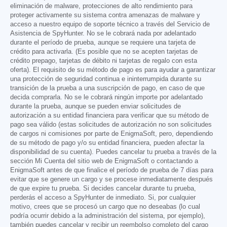
eliminación de malware, protecciones de alto rendimiento para
proteger activamente su sistema contra amenazas de malware y
acceso a nuestro equipo de soporte técnico a través del Servicio de
Asistencia de SpyHunter. No se le cobrará nada por adelantado
durante el período de prueba, aunque se requiere una tarjeta de
crédito para activarla. (Es posible que no se acepten tarjetas de
crédito prepago, tarjetas de débito ni tarjetas de regalo con esta
oferta). El requisito de su método de pago es para ayudar a garantizar
una protección de seguridad continua e ininterrumpida durante su
transición de la prueba a una suscripción de pago, en caso de que
decida comprarla. No se le cobrará ningún importe por adelantado
durante la prueba, aunque se pueden enviar solicitudes de
autorización a su entidad financiera para verificar que su método de
pago sea válido (estas solicitudes de autorización no son solicitudes
de cargos ni comisiones por parte de EnigmaSoft, pero, dependiendo
de su método de pago y/o su entidad financiera, pueden afectar la
disponibilidad de su cuenta). Puedes cancelar tu prueba a través de la
sección Mi Cuenta del sitio web de EnigmaSoft o contactando a
EnigmaSoft antes de que finalice el período de prueba de 7 días para
evitar que se genere un cargo y se procese inmediatamente después
de que expire tu prueba. Si decides cancelar durante tu prueba,
perderás el acceso a SpyHunter de inmediato. Si, por cualquier
motivo, crees que se procesó un cargo que no deseabas (lo cual
podría ocurrir debido a la administración del sistema, por ejemplo),
también puedes cancelar y recibir un reembolso completo del cargo