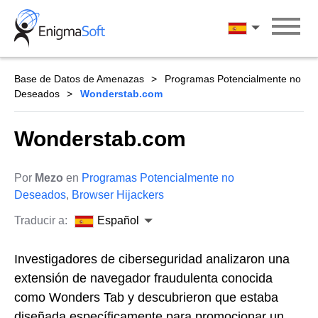
Skip
to
Español
content
Base de Datos de Amenazas
Programas Potencialmente no
Deseados
Wonderstab.com
Wonderstab.com
Por
Mezo
en
Programas Potencialmente no
Deseados
,
Browser Hijackers
Traducir a:
Español
Investigadores de ciberseguridad analizaron una
extensión de navegador fraudulenta conocida
como Wonders Tab y descubrieron que estaba
diseñada específicamente para promocionar un