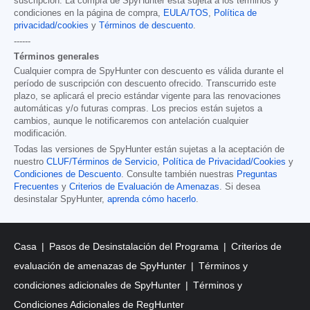
suscripción. La compra de SpyHunter está sujeta a los términos y
condiciones en la página de compra,
EULA/TOS
,
Política de
privacidad/cookies
y
Términos de descuento
.
------
Términos generales
Cualquier compra de SpyHunter con descuento es válida durante el
período de suscripción con descuento ofrecido. Transcurrido este
plazo, se aplicará el precio estándar vigente para las renovaciones
automáticas y/o futuras compras. Los precios están sujetos a
cambios, aunque le notificaremos con antelación cualquier
modificación.
Todas las versiones de SpyHunter están sujetas a la aceptación de
nuestro
CLUF/Términos de Servicio
,
Política de Privacidad/Cookies
y
Condiciones de Descuento
. Consulte también nuestras
Preguntas
Frecuentes
y
Criterios de Evaluación de Amenazas
. Si desea
desinstalar SpyHunter,
aprenda cómo hacerlo
.
Casa
Pasos de Desinstalación del Programa
Criterios de
evaluación de amenazas de SpyHunter
Términos y
condiciones adicionales de SpyHunter
Términos y
Condiciones Adicionales de RegHunter