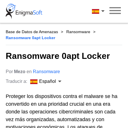
Skip
to
Español
content
Base de Datos de Amenazas
Ransomware
Ransomware 0apt Locker
Ransomware 0apt Locker
Por
Mezo
en
Ransomware
Traducir a:
Español
Proteger los dispositivos contra el malware se ha
convertido en una prioridad crucial en una era
donde las operaciones cibercriminales son cada
vez más organizadas, automatizadas y con
motivaciones económicas. Los ataques de