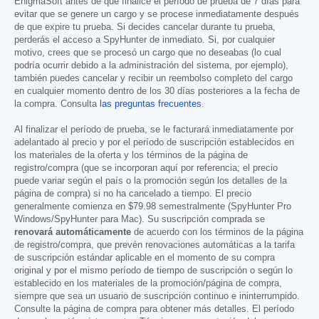
EnigmaSoft antes de que finalice el período de prueba de 7 días para
evitar que se genere un cargo y se procese inmediatamente después
de que expire tu prueba. Si decides cancelar durante tu prueba,
perderás el acceso a SpyHunter de inmediato. Si, por cualquier
motivo, crees que se procesó un cargo que no deseabas (lo cual
podría ocurrir debido a la administración del sistema, por ejemplo),
también puedes cancelar y recibir un reembolso completo del cargo
en cualquier momento dentro de los 30 días posteriores a la fecha de
la compra. Consulta
las preguntas frecuentes
.
Al finalizar el período de prueba, se le facturará inmediatamente por
adelantado al precio y por el período de suscripción establecidos en
los materiales de la oferta y los términos de la página de
registro/compra (que se incorporan aquí por referencia; el precio
puede variar según el país o la promoción según los detalles de la
página de compra) si no ha cancelado a tiempo. El precio
generalmente comienza en
$79.98
semestralmente (SpyHunter Pro
Windows/SpyHunter para Mac). Su suscripción comprada se
renovará automáticamente
de acuerdo con los términos de la página
de registro/compra, que prevén renovaciones automáticas a la tarifa
de suscripción estándar aplicable en el momento de su compra
original y por el mismo período de tiempo de suscripción o según lo
establecido en los materiales de la promoción/página de compra,
siempre que sea un usuario de suscripción continuo e ininterrumpido.
Consulte la página de compra para obtener más detalles. El período