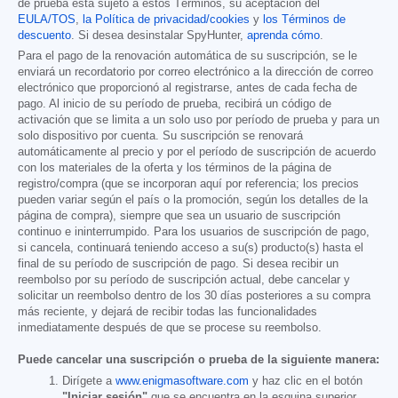
de prueba está sujeto a estos Términos, su aceptación del
EULA/TOS
,
la Política de privacidad/cookies
y
los Términos de
descuento
. Si desea desinstalar SpyHunter,
aprenda cómo
.
Para el pago de la renovación automática de su suscripción, se le
enviará un recordatorio por correo electrónico a la dirección de correo
electrónico que proporcionó al registrarse, antes de cada fecha de
pago. Al inicio de su período de prueba, recibirá un código de
activación que se limita a un solo uso por período de prueba y para un
solo dispositivo por cuenta. Su suscripción se renovará
automáticamente al precio y por el período de suscripción de acuerdo
con los materiales de la oferta y los términos de la página de
registro/compra (que se incorporan aquí por referencia; los precios
pueden variar según el país o la promoción, según los detalles de la
página de compra), siempre que sea un usuario de suscripción
continuo e ininterrumpido. Para los usuarios de suscripción de pago,
si cancela, continuará teniendo acceso a su(s) producto(s) hasta el
final de su período de suscripción de pago. Si desea recibir un
reembolso por su período de suscripción actual, debe cancelar y
solicitar un reembolso dentro de los 30 días posteriores a su compra
más reciente, y dejará de recibir todas las funcionalidades
inmediatamente después de que se procese su reembolso.
Puede cancelar una suscripción o prueba de la siguiente manera:
Dirígete a
www.enigmasoftware.com
y haz clic en el botón
"Iniciar sesión"
que se encuentra en la esquina superior