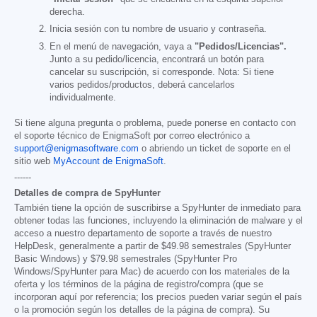
derecha.
Inicia sesión con tu nombre de usuario y contraseña.
En el menú de navegación, vaya a
"Pedidos/Licencias".
Junto a su pedido/licencia, encontrará un botón para
cancelar su suscripción, si corresponde. Nota: Si tiene
varios pedidos/productos, deberá cancelarlos
individualmente.
Si tiene alguna pregunta o problema, puede ponerse en contacto con
el soporte técnico de EnigmaSoft por correo electrónico a
support@enigmasoftware.com
o abriendo un ticket de soporte en el
sitio web
MyAccount de EnigmaSoft
.
------
Detalles de compra de SpyHunter
También tiene la opción de suscribirse a SpyHunter de inmediato para
obtener todas las funciones, incluyendo la eliminación de malware y el
acceso a nuestro departamento de soporte a través de nuestro
HelpDesk, generalmente a partir de
$49.98
semestrales (SpyHunter
Basic Windows) y
$79.98
semestrales (SpyHunter Pro
Windows/SpyHunter para Mac) de acuerdo con los materiales de la
oferta y los términos de la página de registro/compra (que se
incorporan aquí por referencia; los precios pueden variar según el país
o la promoción según los detalles de la página de compra). Su