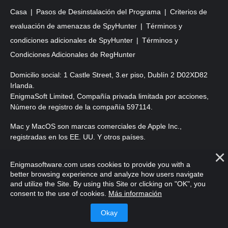
Casa
Pasos de Desinstalación del Programa
Criterios de
evaluación de amenazas de SpyHunter
Términos y
condiciones adicionales de SpyHunter
Términos y
Condiciones Adicionales de RegHunter
Domicilio social: 1 Castle Street, 3.er piso, Dublín 2 D02XD82
Irlanda.
EnigmaSoft Limited, Compañía privada limitada por acciones,
Número de registro de la compañía 597114.
Mac y MacOS son marcas comerciales de Apple Inc.,
registradas en los EE. UU. Y otros países.
Copyright 2016-
2026
. EnigmaSoft Ltd. Todos los derechos
Enigmasoftware.com uses cookies to provide you with a
reservados.
better browsing experience and analyze how users navigate
and utilize the Site. By using this Site or clicking on "OK", you
consent to the use of cookies.
Más información