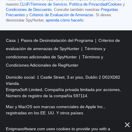
nuestro
CLUF/Términos de Servicio
,
Política de Privacidad/Cookies
y
Condiciones de Descuento
. Consulte también nuestras
Preguntas
Frecuentes
y
Criterios de Evaluación de Amenazas
. Si desea
desinstalar SpyHunter,
aprenda cómo hacerlo
.
Casa
Pasos de Desinstalación del Programa
Criterios de
evaluación de amenazas de SpyHunter
Términos y
condiciones adicionales de SpyHunter
Términos y
Condiciones Adicionales de RegHunter
Domicilio social: 1 Castle Street, 3.er piso, Dublín 2 D02XD82
Irlanda.
EnigmaSoft Limited, Compañía privada limitada por acciones,
Número de registro de la compañía 597114.
Mac y MacOS son marcas comerciales de Apple Inc.,
registradas en los EE. UU. Y otros países.
Copyright 2016-
2026
. EnigmaSoft Ltd. Todos los derechos
Enigmasoftware.com uses cookies to provide you with a
reservados.