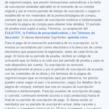
de registro/compra, que prevén renovaciones automáticas a la tarifa
de suscripción estándar aplicable en el momento de su compra
original y por el mismo período de tiempo de suscripción o según lo
establecido en los materiales de la promoción/página de compra,
siempre que sea un usuario de suscripción continuo e ininterrumpido.
Consulte la página de compra para obtener más detalles. El período
de prueba está sujeto a estos Términos, su aceptación del
EULA/TOS
,
la Política de privacidad/cookies
y
los Términos de
descuento
. Si desea desinstalar SpyHunter,
aprenda cómo
.
Para el pago de la renovación automática de su suscripción, se le
enviará un recordatorio por correo electrónico a la dirección de correo
electrónico que proporcionó al registrarse, antes de cada fecha de
pago. Al inicio de su período de prueba, recibirá un código de
activación que se limita a un solo uso por período de prueba y para un
solo dispositivo por cuenta. Su suscripción se renovará
automáticamente al precio y por el período de suscripción de acuerdo
con los materiales de la oferta y los términos de la página de
registro/compra (que se incorporan aquí por referencia; los precios
pueden variar según el país o la promoción, según los detalles de la
página de compra), siempre que sea un usuario de suscripción
continuo e ininterrumpido. Para los usuarios de suscripción de pago,
si cancela, continuará teniendo acceso a su(s) producto(s) hasta el
final de su período de suscripción de pago. Si desea recibir un
reembolso por su período de suscripción actual, debe cancelar y
solicitar un reembolso dentro de los 30 días posteriores a su compra