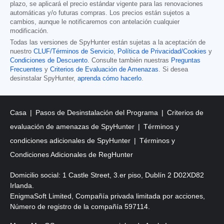
plazo, se aplicará el precio estándar vigente para las renovaciones
automáticas y/o futuras compras. Los precios están sujetos a
cambios, aunque le notificaremos con antelación cualquier
modificación.
Todas las versiones de SpyHunter están sujetas a la aceptación de
nuestro
CLUF/Términos de Servicio
,
Política de Privacidad/Cookies
y
Condiciones de Descuento
. Consulte también nuestras
Preguntas
Frecuentes
y
Criterios de Evaluación de Amenazas
. Si desea
desinstalar SpyHunter,
aprenda cómo hacerlo
.
Casa
Pasos de Desinstalación del Programa
Criterios de
evaluación de amenazas de SpyHunter
Términos y
condiciones adicionales de SpyHunter
Términos y
Condiciones Adicionales de RegHunter
Domicilio social: 1 Castle Street, 3.er piso, Dublín 2 D02XD82
Irlanda.
EnigmaSoft Limited, Compañía privada limitada por acciones,
Número de registro de la compañía 597114.