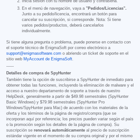
Inicia sesión con tu nombre de usuario y contraseña.
En el menú de navegación, vaya a
"Pedidos/Licencias".
Junto a su pedido/licencia, encontrará un botón para
cancelar su suscripción, si corresponde. Nota: Si tiene
varios pedidos/productos, deberá cancelarlos
individualmente.
Si tiene alguna pregunta o problema, puede ponerse en contacto con
el soporte técnico de EnigmaSoft por correo electrónico a
support@enigmasoftware.com
o abriendo un ticket de soporte en el
sitio web
MyAccount de EnigmaSoft
.
------
Detalles de compra de SpyHunter
También tiene la opción de suscribirse a SpyHunter de inmediato para
obtener todas las funciones, incluyendo la eliminación de malware y el
acceso a nuestro departamento de soporte a través de nuestro
HelpDesk, generalmente a partir de
$49.98
semestrales (SpyHunter
Basic Windows) y
$79.98
semestrales (SpyHunter Pro
Windows/SpyHunter para Mac) de acuerdo con los materiales de la
oferta y los términos de la página de registro/compra (que se
incorporan aquí por referencia; los precios pueden variar según el país
o la promoción según los detalles de la página de compra). Su
suscripción se
renovará automáticamente
al precio de suscripción
estándar vigente en el momento de su compra original y por el mismo