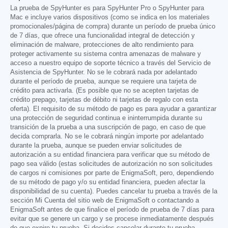
La prueba de SpyHunter es para SpyHunter Pro o SpyHunter para
Mac e incluye varios dispositivos (como se indica en los materiales
promocionales/página de compra) durante un período de prueba único
de 7 días, que ofrece una funcionalidad integral de detección y
eliminación de malware, protecciones de alto rendimiento para
proteger activamente su sistema contra amenazas de malware y
acceso a nuestro equipo de soporte técnico a través del Servicio de
Asistencia de SpyHunter. No se le cobrará nada por adelantado
durante el período de prueba, aunque se requiere una tarjeta de
crédito para activarla. (Es posible que no se acepten tarjetas de
crédito prepago, tarjetas de débito ni tarjetas de regalo con esta
oferta). El requisito de su método de pago es para ayudar a garantizar
una protección de seguridad continua e ininterrumpida durante su
transición de la prueba a una suscripción de pago, en caso de que
decida comprarla. No se le cobrará ningún importe por adelantado
durante la prueba, aunque se pueden enviar solicitudes de
autorización a su entidad financiera para verificar que su método de
pago sea válido (estas solicitudes de autorización no son solicitudes
de cargos ni comisiones por parte de EnigmaSoft, pero, dependiendo
de su método de pago y/o su entidad financiera, pueden afectar la
disponibilidad de su cuenta). Puedes cancelar tu prueba a través de la
sección Mi Cuenta del sitio web de EnigmaSoft o contactando a
EnigmaSoft antes de que finalice el período de prueba de 7 días para
evitar que se genere un cargo y se procese inmediatamente después
de que expire tu prueba. Si decides cancelar durante tu prueba,