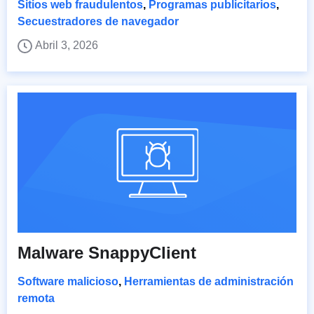
Sitios web fraudulentos
,
Programas publicitarios
,
Secuestradores de navegador
Abril 3, 2026
Malware SnappyClient
Software malicioso
,
Herramientas de administración
remota