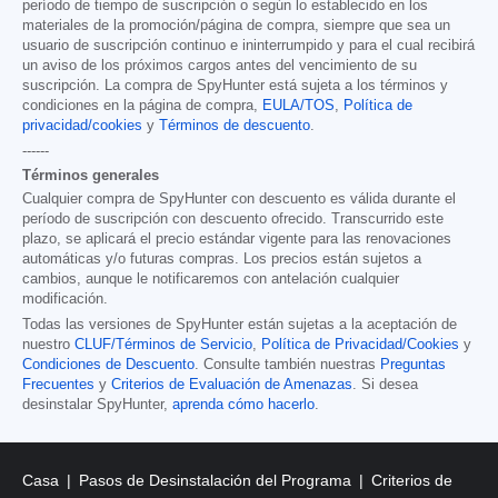
período de tiempo de suscripción o según lo establecido en los
materiales de la promoción/página de compra, siempre que sea un
usuario de suscripción continuo e ininterrumpido y para el cual recibirá
un aviso de los próximos cargos antes del vencimiento de su
suscripción. La compra de SpyHunter está sujeta a los términos y
condiciones en la página de compra,
EULA/TOS
,
Política de
privacidad/cookies
y
Términos de descuento
.
------
Términos generales
Cualquier compra de SpyHunter con descuento es válida durante el
período de suscripción con descuento ofrecido. Transcurrido este
plazo, se aplicará el precio estándar vigente para las renovaciones
automáticas y/o futuras compras. Los precios están sujetos a
cambios, aunque le notificaremos con antelación cualquier
modificación.
Todas las versiones de SpyHunter están sujetas a la aceptación de
nuestro
CLUF/Términos de Servicio
,
Política de Privacidad/Cookies
y
Condiciones de Descuento
. Consulte también nuestras
Preguntas
Frecuentes
y
Criterios de Evaluación de Amenazas
. Si desea
desinstalar SpyHunter,
aprenda cómo hacerlo
.
Casa
Pasos de Desinstalación del Programa
Criterios de