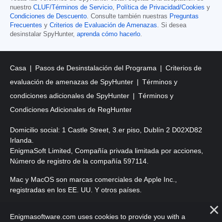
nuestro
CLUF/Términos de Servicio
,
Política de Privacidad/Cookies
y
Condiciones de Descuento
. Consulte también nuestras
Preguntas
Frecuentes
y
Criterios de Evaluación de Amenazas
. Si desea
desinstalar SpyHunter,
aprenda cómo hacerlo
.
Casa
Pasos de Desinstalación del Programa
Criterios de
evaluación de amenazas de SpyHunter
Términos y
condiciones adicionales de SpyHunter
Términos y
Condiciones Adicionales de RegHunter
Domicilio social: 1 Castle Street, 3.er piso, Dublín 2 D02XD82
Irlanda.
EnigmaSoft Limited, Compañía privada limitada por acciones,
Número de registro de la compañía 597114.
Mac y MacOS son marcas comerciales de Apple Inc.,
registradas en los EE. UU. Y otros países.
Copyright 2016-
2026
. EnigmaSoft Ltd. Todos los derechos
Enigmasoftware.com uses cookies to provide you with a
reservados.