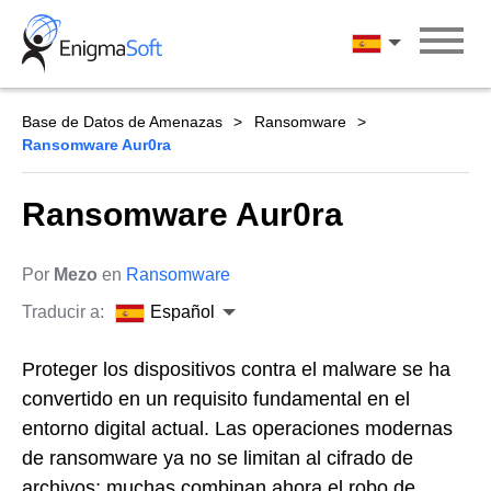
Skip
to
Español
content
Base de Datos de Amenazas
Ransomware
Ransomware Aur0ra
Ransomware Aur0ra
Por
Mezo
en
Ransomware
Traducir a:
Español
Proteger los dispositivos contra el malware se ha
convertido en un requisito fundamental en el
entorno digital actual. Las operaciones modernas
de ransomware ya no se limitan al cifrado de
archivos; muchas combinan ahora el robo de