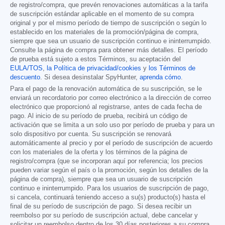
de registro/compra, que prevén renovaciones automáticas a la tarifa
de suscripción estándar aplicable en el momento de su compra
original y por el mismo período de tiempo de suscripción o según lo
establecido en los materiales de la promoción/página de compra,
siempre que sea un usuario de suscripción continuo e ininterrumpido.
Consulte la página de compra para obtener más detalles. El período
de prueba está sujeto a estos Términos, su aceptación del
EULA/TOS
,
la Política de privacidad/cookies
y
los Términos de
descuento
. Si desea desinstalar SpyHunter,
aprenda cómo
.
Para el pago de la renovación automática de su suscripción, se le
enviará un recordatorio por correo electrónico a la dirección de correo
electrónico que proporcionó al registrarse, antes de cada fecha de
pago. Al inicio de su período de prueba, recibirá un código de
activación que se limita a un solo uso por período de prueba y para un
solo dispositivo por cuenta. Su suscripción se renovará
automáticamente al precio y por el período de suscripción de acuerdo
con los materiales de la oferta y los términos de la página de
registro/compra (que se incorporan aquí por referencia; los precios
pueden variar según el país o la promoción, según los detalles de la
página de compra), siempre que sea un usuario de suscripción
continuo e ininterrumpido. Para los usuarios de suscripción de pago,
si cancela, continuará teniendo acceso a su(s) producto(s) hasta el
final de su período de suscripción de pago. Si desea recibir un
reembolso por su período de suscripción actual, debe cancelar y
solicitar un reembolso dentro de los 30 días posteriores a su compra