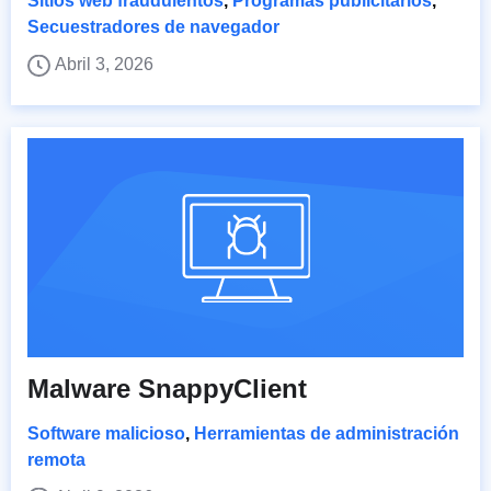
Sitios web fraudulentos
,
Programas publicitarios
,
Secuestradores de navegador
Abril 3, 2026
Malware SnappyClient
Software malicioso
,
Herramientas de administración
remota