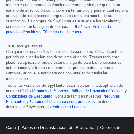
materiales de la promoción/página de compra, siempre que sea un
usuario de suscripción continuo e ininterrumpido y para el cual recibirá
un aviso de los próximos cargos antes del vencimiento de su
suscripción. La compra de SpyHunter está sujeta a los términos y
condiciones en la página de compra,
EULA/TOS
,
Política de
privacidad/cookies
y
Términos de descuento
.
------
Términos generales
Cualquier compra de SpyHunter con descuento es válida durante el
período de suscripción con descuento ofrecido. Transcurrido este
plazo, se aplicará el precio estándar vigente para las renovaciones
automáticas y/o futuras compras. Los precios están sujetos a
cambios, aunque le notificaremos con antelación cualquier
modificación.
Todas las versiones de SpyHunter están sujetas a la aceptación de
nuestro
CLUF/Términos de Servicio
,
Política de Privacidad/Cookies
y
Condiciones de Descuento
. Consulte también nuestras
Preguntas
Frecuentes
y
Criterios de Evaluación de Amenazas
. Si desea
desinstalar SpyHunter,
aprenda cómo hacerlo
.
Casa
Pasos de Desinstalación del Programa
Criterios de