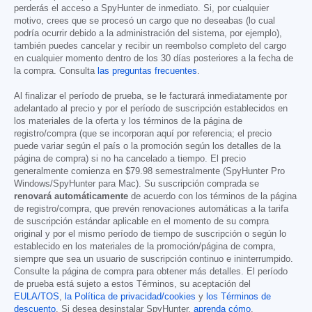
perderás el acceso a SpyHunter de inmediato. Si, por cualquier
motivo, crees que se procesó un cargo que no deseabas (lo cual
podría ocurrir debido a la administración del sistema, por ejemplo),
también puedes cancelar y recibir un reembolso completo del cargo
en cualquier momento dentro de los 30 días posteriores a la fecha de
la compra. Consulta
las preguntas frecuentes
.
Al finalizar el período de prueba, se le facturará inmediatamente por
adelantado al precio y por el período de suscripción establecidos en
los materiales de la oferta y los términos de la página de
registro/compra (que se incorporan aquí por referencia; el precio
puede variar según el país o la promoción según los detalles de la
página de compra) si no ha cancelado a tiempo. El precio
generalmente comienza en
$79.98
semestralmente (SpyHunter Pro
Windows/SpyHunter para Mac). Su suscripción comprada se
renovará automáticamente
de acuerdo con los términos de la página
de registro/compra, que prevén renovaciones automáticas a la tarifa
de suscripción estándar aplicable en el momento de su compra
original y por el mismo período de tiempo de suscripción o según lo
establecido en los materiales de la promoción/página de compra,
siempre que sea un usuario de suscripción continuo e ininterrumpido.
Consulte la página de compra para obtener más detalles. El período
de prueba está sujeto a estos Términos, su aceptación del
EULA/TOS
,
la Política de privacidad/cookies
y
los Términos de
descuento
. Si desea desinstalar SpyHunter,
aprenda cómo
.