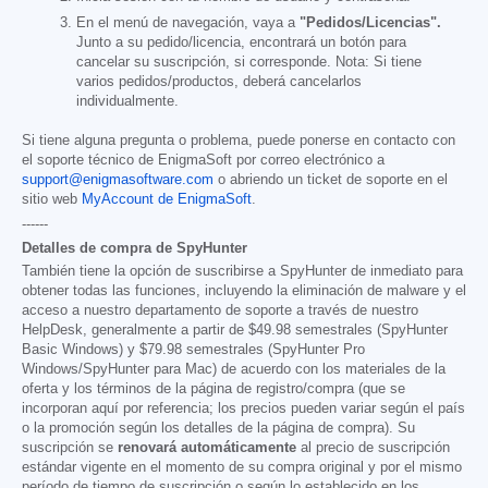
En el menú de navegación, vaya a
"Pedidos/Licencias".
Junto a su pedido/licencia, encontrará un botón para
cancelar su suscripción, si corresponde. Nota: Si tiene
varios pedidos/productos, deberá cancelarlos
individualmente.
Si tiene alguna pregunta o problema, puede ponerse en contacto con
el soporte técnico de EnigmaSoft por correo electrónico a
support@enigmasoftware.com
o abriendo un ticket de soporte en el
sitio web
MyAccount de EnigmaSoft
.
------
Detalles de compra de SpyHunter
También tiene la opción de suscribirse a SpyHunter de inmediato para
obtener todas las funciones, incluyendo la eliminación de malware y el
acceso a nuestro departamento de soporte a través de nuestro
HelpDesk, generalmente a partir de
$49.98
semestrales (SpyHunter
Basic Windows) y
$79.98
semestrales (SpyHunter Pro
Windows/SpyHunter para Mac) de acuerdo con los materiales de la
oferta y los términos de la página de registro/compra (que se
incorporan aquí por referencia; los precios pueden variar según el país
o la promoción según los detalles de la página de compra). Su
suscripción se
renovará automáticamente
al precio de suscripción
estándar vigente en el momento de su compra original y por el mismo
período de tiempo de suscripción o según lo establecido en los