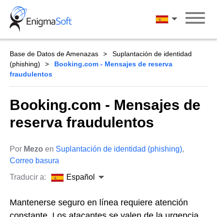
Skip
to
Español
content
Base de Datos de Amenazas
Suplantación de identidad
(phishing)
Booking.com - Mensajes de reserva
fraudulentos
Booking.com - Mensajes de
reserva fraudulentos
Por
Mezo
en
Suplantación de identidad (phishing)
,
Correo basura
Traducir a:
Español
Mantenerse seguro en línea requiere atención
constante. Los atacantes se valen de la urgencia,