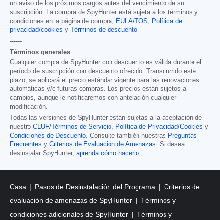
un aviso de los próximos cargos antes del vencimiento de su
suscripción. La compra de SpyHunter está sujeta a los términos y
condiciones en la página de compra,
EULA/TOS
,
Política de
privacidad/cookies
y
Términos de descuento
.
------
Términos generales
Cualquier compra de SpyHunter con descuento es válida durante el
período de suscripción con descuento ofrecido. Transcurrido este
plazo, se aplicará el precio estándar vigente para las renovaciones
automáticas y/o futuras compras. Los precios están sujetos a
cambios, aunque le notificaremos con antelación cualquier
modificación.
Todas las versiones de SpyHunter están sujetas a la aceptación de
nuestro
CLUF/Términos de Servicio
,
Política de Privacidad/Cookies
y
Condiciones de Descuento
. Consulte también nuestras
Preguntas
Frecuentes
y
Criterios de Evaluación de Amenazas
. Si desea
desinstalar SpyHunter,
aprenda cómo hacerlo
.
Casa
Pasos de Desinstalación del Programa
Criterios de
evaluación de amenazas de SpyHunter
Términos y
condiciones adicionales de SpyHunter
Términos y