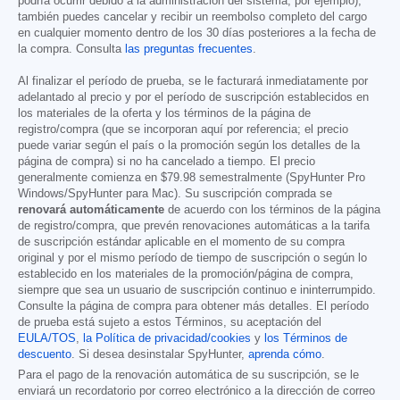
podría ocurrir debido a la administración del sistema, por ejemplo),
también puedes cancelar y recibir un reembolso completo del cargo
en cualquier momento dentro de los 30 días posteriores a la fecha de
la compra. Consulta
las preguntas frecuentes
.
Al finalizar el período de prueba, se le facturará inmediatamente por
adelantado al precio y por el período de suscripción establecidos en
los materiales de la oferta y los términos de la página de
registro/compra (que se incorporan aquí por referencia; el precio
puede variar según el país o la promoción según los detalles de la
página de compra) si no ha cancelado a tiempo. El precio
generalmente comienza en
$79.98
semestralmente (SpyHunter Pro
Windows/SpyHunter para Mac). Su suscripción comprada se
renovará automáticamente
de acuerdo con los términos de la página
de registro/compra, que prevén renovaciones automáticas a la tarifa
de suscripción estándar aplicable en el momento de su compra
original y por el mismo período de tiempo de suscripción o según lo
establecido en los materiales de la promoción/página de compra,
siempre que sea un usuario de suscripción continuo e ininterrumpido.
Consulte la página de compra para obtener más detalles. El período
de prueba está sujeto a estos Términos, su aceptación del
EULA/TOS
,
la Política de privacidad/cookies
y
los Términos de
descuento
. Si desea desinstalar SpyHunter,
aprenda cómo
.
Para el pago de la renovación automática de su suscripción, se le
enviará un recordatorio por correo electrónico a la dirección de correo