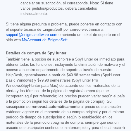
cancelar su suscripción, si corresponde. Nota: Si tiene
varios pedidos/productos, deberá cancelarlos
individualmente.
Si tiene alguna pregunta o problema, puede ponerse en contacto con
el soporte técnico de EnigmaSoft por correo electrónico a
support@enigmasoftware.com
o abriendo un ticket de soporte en el
sitio web
MyAccount de EnigmaSoft
.
------
Detalles de compra de SpyHunter
También tiene la opción de suscribirse a SpyHunter de inmediato para
obtener todas las funciones, incluyendo la eliminación de malware y el
acceso a nuestro departamento de soporte a través de nuestro
HelpDesk, generalmente a partir de
$49.98
semestrales (SpyHunter
Basic Windows) y
$79.98
semestrales (SpyHunter Pro
Windows/SpyHunter para Mac) de acuerdo con los materiales de la
oferta y los términos de la página de registro/compra (que se
incorporan aquí por referencia; los precios pueden variar según el país
o la promoción según los detalles de la página de compra). Su
suscripción se
renovará automáticamente
al precio de suscripción
estándar vigente en el momento de su compra original y por el mismo
período de tiempo de suscripción o según lo establecido en los
materiales de la promoción/página de compra, siempre que sea un
usuario de suscripción continuo e ininterrumpido y para el cual recibirá