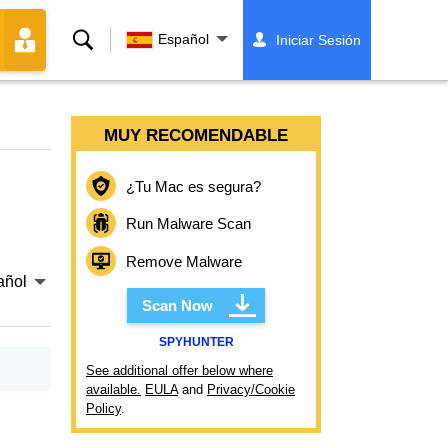
Buscar
Español
Iniciar Sesión
MUY RECOMENDABLE
¿Tu Mac es segura?
Run Malware Scan
Remove Malware
añol
Scan Now
SPYHUNTER
See additional offer below where
available.
EULA
and
Privacy/Cookie
Policy
.