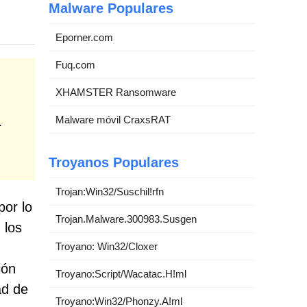
Malware Populares
Eporner.com
Fuq.com
XHAMSTER Ransomware
Malware móvil CraxsRAT
.
Troyanos Populares
Trojan:Win32/Suschil!rfn
por lo
Trojan.Malware.300983.Susgen
 los
Troyano: Win32/Cloxer
ión
Troyano:Script/Wacatac.H!ml
ad de
Troyano:Win32/Phonzy.A!ml