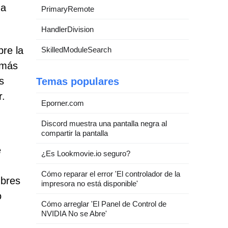
da
PrimaryRemote
HandlerDivision
bre la
SkilledModuleSearch
n más
s
Temas populares
r.
Eporner.com
Discord muestra una pantalla negra al
compartir la pantalla
e
¿Es Lookmovie.io seguro?
Cómo reparar el error 'El controlador de la
mbres
impresora no está disponible'
o
Cómo arreglar 'El Panel de Control de
NVIDIA No se Abre'