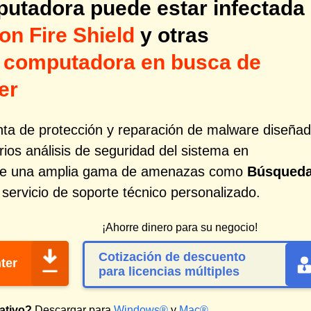
utadora puede estar infectada
n Fire Shield
y otras
 computadora en busca de
er
ta de protección y reparación de malware diseña
rios análisis de seguridad del sistema en
n de una amplia gama de amenazas como
Búsqued
servicio de soporte técnico personalizado.
¡Ahorre dinero para su negocio!
Cotización de descuento
ter
para licencias múltiples
ativo?
Descargar para
Windows®
y
Mac®
.