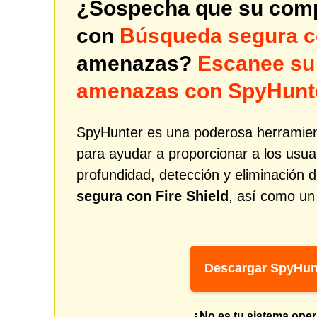
¿Sospecha que su comp
con
Búsqueda segura co
amenazas?
Escanee su
amenazas con SpyHunt
SpyHunter es una poderosa herramien
para ayudar a proporcionar a los usua
profundidad, detección y eliminació
segura con Fire Shield
, así como un 
Descargar SpyHun
¿No es tu sistema oper