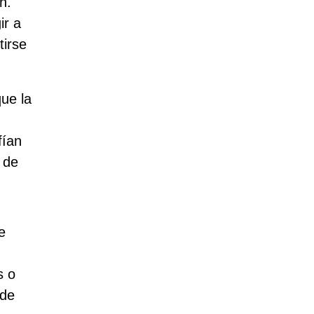
n.
ir a
tirse
que la
fían
 de
e
s o
 de