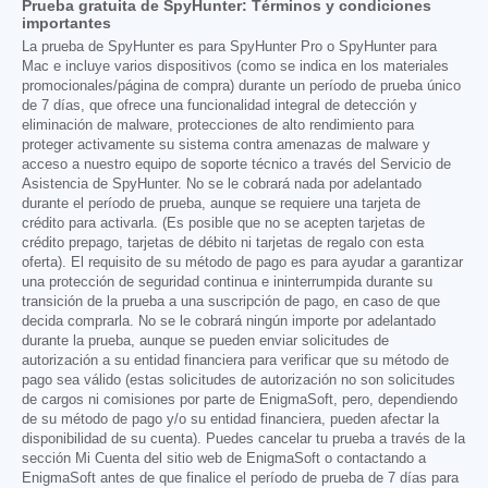
Prueba gratuita de SpyHunter: Términos y condiciones
importantes
La prueba de SpyHunter es para SpyHunter Pro o SpyHunter para
Mac e incluye varios dispositivos (como se indica en los materiales
promocionales/página de compra) durante un período de prueba único
de 7 días, que ofrece una funcionalidad integral de detección y
eliminación de malware, protecciones de alto rendimiento para
proteger activamente su sistema contra amenazas de malware y
acceso a nuestro equipo de soporte técnico a través del Servicio de
Asistencia de SpyHunter. No se le cobrará nada por adelantado
durante el período de prueba, aunque se requiere una tarjeta de
crédito para activarla. (Es posible que no se acepten tarjetas de
crédito prepago, tarjetas de débito ni tarjetas de regalo con esta
oferta). El requisito de su método de pago es para ayudar a garantizar
una protección de seguridad continua e ininterrumpida durante su
transición de la prueba a una suscripción de pago, en caso de que
decida comprarla. No se le cobrará ningún importe por adelantado
durante la prueba, aunque se pueden enviar solicitudes de
autorización a su entidad financiera para verificar que su método de
pago sea válido (estas solicitudes de autorización no son solicitudes
de cargos ni comisiones por parte de EnigmaSoft, pero, dependiendo
de su método de pago y/o su entidad financiera, pueden afectar la
disponibilidad de su cuenta). Puedes cancelar tu prueba a través de la
sección Mi Cuenta del sitio web de EnigmaSoft o contactando a
EnigmaSoft antes de que finalice el período de prueba de 7 días para