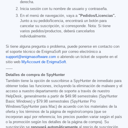
derecha.
Inicia sesión con tu nombre de usuario y contraseña.
En el menú de navegación, vaya a
"Pedidos/Licencias".
Junto a su pedido/licencia, encontrará un botón para
cancelar su suscripción, si corresponde. Nota: Si tiene
varios pedidos/productos, deberá cancelarlos
individualmente.
Si tiene alguna pregunta o problema, puede ponerse en contacto con
el soporte técnico de EnigmaSoft por correo electrónico a
support@enigmasoftware.com
o abriendo un ticket de soporte en el
sitio web
MyAccount de EnigmaSoft
.
------
Detalles de compra de SpyHunter
También tiene la opción de suscribirse a SpyHunter de inmediato para
obtener todas las funciones, incluyendo la eliminación de malware y el
acceso a nuestro departamento de soporte a través de nuestro
HelpDesk, generalmente a partir de
$49.98
semestrales (SpyHunter
Basic Windows) y
$79.98
semestrales (SpyHunter Pro
Windows/SpyHunter para Mac) de acuerdo con los materiales de la
oferta y los términos de la página de registro/compra (que se
incorporan aquí por referencia; los precios pueden variar según el país
o la promoción según los detalles de la página de compra). Su
suscripción se
renovará automáticamente
al precio de suscripción