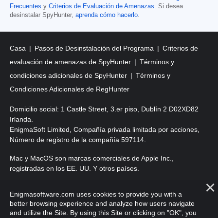
Frecuentes
y
Criterios de Evaluación de Amenazas
. Si desea
desinstalar SpyHunter,
aprenda cómo hacerlo
.
Casa
Pasos de Desinstalación del Programa
Criterios de
evaluación de amenazas de SpyHunter
Términos y
condiciones adicionales de SpyHunter
Términos y
Condiciones Adicionales de RegHunter
Domicilio social: 1 Castle Street, 3.er piso, Dublín 2 D02XD82
Irlanda.
EnigmaSoft Limited, Compañía privada limitada por acciones,
Número de registro de la compañía 597114.
Mac y MacOS son marcas comerciales de Apple Inc.,
registradas en los EE. UU. Y otros países.
Copyright 2016-
2026
. EnigmaSoft Ltd. Todos los derechos
Enigmasoftware.com uses cookies to provide you with a
reservados.
better browsing experience and analyze how users navigate
and utilize the Site. By using this Site or clicking on "OK", you