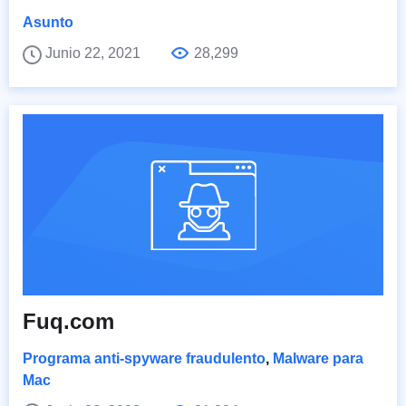
Asunto
Junio 22, 2021
28,299
Fuq.com
Programa anti-spyware fraudulento
,
Malware para
Mac