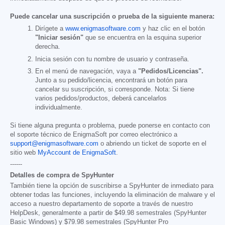
Puede cancelar una suscripción o prueba de la siguiente manera:
Dirígete a
www.enigmasoftware.com
y haz clic en el botón
"Iniciar sesión"
que se encuentra en la esquina superior
derecha.
Inicia sesión con tu nombre de usuario y contraseña.
En el menú de navegación, vaya a
"Pedidos/Licencias".
Junto a su pedido/licencia, encontrará un botón para
cancelar su suscripción, si corresponde. Nota: Si tiene
varios pedidos/productos, deberá cancelarlos
individualmente.
Si tiene alguna pregunta o problema, puede ponerse en contacto con
el soporte técnico de EnigmaSoft por correo electrónico a
support@enigmasoftware.com
o abriendo un ticket de soporte en el
sitio web
MyAccount de EnigmaSoft
.
------
Detalles de compra de SpyHunter
También tiene la opción de suscribirse a SpyHunter de inmediato para
obtener todas las funciones, incluyendo la eliminación de malware y el
acceso a nuestro departamento de soporte a través de nuestro
HelpDesk, generalmente a partir de
$49.98
semestrales (SpyHunter
Basic Windows) y
$79.98
semestrales (SpyHunter Pro