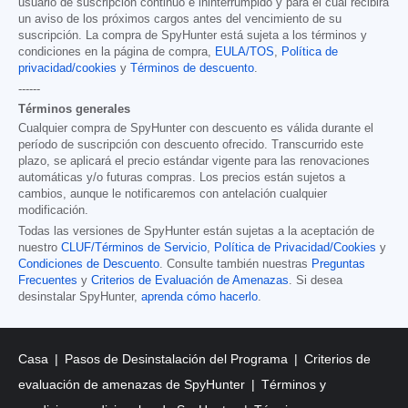
usuario de suscripción continuo e ininterrumpido y para el cual recibirá
un aviso de los próximos cargos antes del vencimiento de su
suscripción. La compra de SpyHunter está sujeta a los términos y
condiciones en la página de compra,
EULA/TOS
,
Política de
privacidad/cookies
y
Términos de descuento
.
------
Términos generales
Cualquier compra de SpyHunter con descuento es válida durante el
período de suscripción con descuento ofrecido. Transcurrido este
plazo, se aplicará el precio estándar vigente para las renovaciones
automáticas y/o futuras compras. Los precios están sujetos a
cambios, aunque le notificaremos con antelación cualquier
modificación.
Todas las versiones de SpyHunter están sujetas a la aceptación de
nuestro
CLUF/Términos de Servicio
,
Política de Privacidad/Cookies
y
Condiciones de Descuento
. Consulte también nuestras
Preguntas
Frecuentes
y
Criterios de Evaluación de Amenazas
. Si desea
desinstalar SpyHunter,
aprenda cómo hacerlo
.
Casa
Pasos de Desinstalación del Programa
Criterios de
evaluación de amenazas de SpyHunter
Términos y