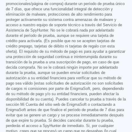
promocionales/página de compra) durante un período de prueba único
de 7 días, que ofrece una funcionalidad integral de detección y
eliminación de malware, protecciones de alto rendimiento para
proteger activamente su sistema contra amenazas de malware y
acceso a nuestro equipo de soporte técnico a través del Servicio de
Asistencia de SpyHunter. No se le cobrará nada por adelantado
durante el período de prueba, aunque se requiere una tarjeta de
crédito para activarla. (Es posible que no se acepten tarjetas de
crédito prepago, tarjetas de débito ni tarjetas de regalo con esta
oferta). El requisito de su método de pago es para ayudar a garantizar
una protección de seguridad continua e ininterrumpida durante su
transición de la prueba a una suscripción de pago, en caso de que
decida comprarla. No se le cobrará ningún importe por adelantado
durante la prueba, aunque se pueden enviar solicitudes de
autorización a su entidad financiera para verificar que su método de
pago sea válido (estas solicitudes de autorización no son solicitudes
de cargos ni comisiones por parte de EnigmaSoft, pero, dependiendo
de su método de pago y/o su entidad financiera, pueden afectar la
disponibilidad de su cuenta). Puedes cancelar tu prueba a través de la
sección Mi Cuenta del sitio web de EnigmaSoft o contactando a
EnigmaSoft antes de que finalice el período de prueba de 7 días para
evitar que se genere un cargo y se procese inmediatamente después
de que expire tu prueba. Si decides cancelar durante tu prueba,
perderás el acceso a SpyHunter de inmediato. Si, por cualquier
motivo, crees que se procesó un cargo que no deseabas (lo cual