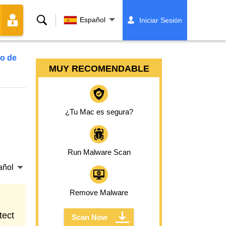
Buscar
Español
Iniciar Sesión
co de
MUY RECOMENDABLE
¿Tu Mac es segura?
Run Malware Scan
añol
Remove Malware
tect
Scan Now