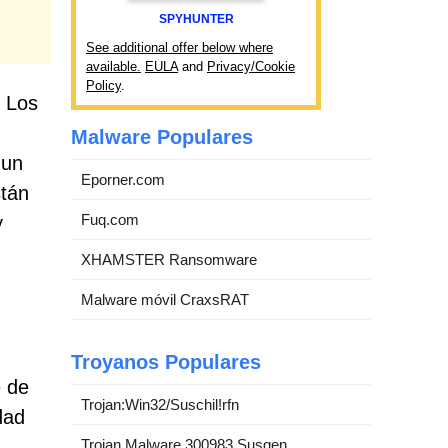
SPYHUNTER
See additional offer below where
available.
EULA
and
Privacy/Cookie
Policy
.
. Los
Malware Populares
 un
Eporner.com
stán
Fuq.com
y
XHAMSTER Ransomware
Malware móvil CraxsRAT
Troyanos Populares
e de
Trojan:Win32/Suschil!rfn
dad
Trojan.Malware.300983.Susgen