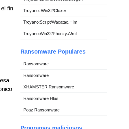
el fin
Troyano: Win32/Cloxer
Troyano:Script/Wacatac.H!ml
Troyano:Win32/Phonzy.A!ml
Ransomware Populares
Ransomware
Ransomware
resa
XHAMSTER Ransomware
ónico
Ransomware Hlas
Poaz Ransomware
Programas maliciosos