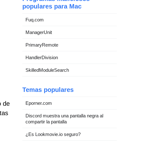
populares para Mac
Fuq.com
ManagerUnit
PrimaryRemote
HandlerDivision
SkilledModuleSearch
Temas populares
o de
Eporner.com
tas
Discord muestra una pantalla negra al
compartir la pantalla
¿Es Lookmovie.io seguro?