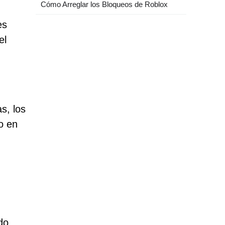
Cómo Arreglar los Bloqueos de Roblox
es
el
s, los
o en
do