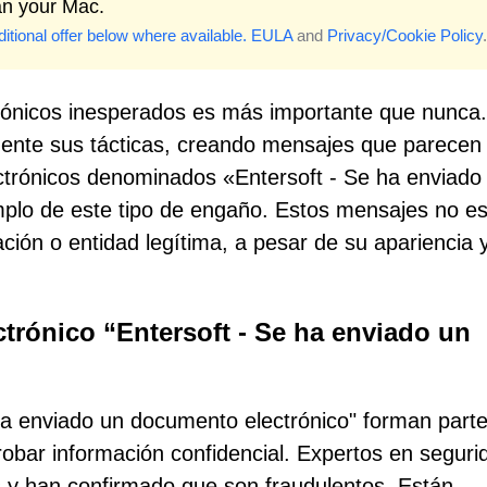
an your Mac.
itional offer below where available.
EULA
and
Privacy/Cookie Policy
.
ctrónicos inesperados es más importante que nunca
mente sus tácticas, creando mensajes que parecen
ctrónicos denominados «Entersoft - Se ha enviado
mplo de este tipo de engaño. Estos mensajes no e
ión o entidad legítima, a pesar de su apariencia 
ctrónico “Entersoft - Se ha enviado un
 ha enviado un documento electrónico" forman part
bar información confidencial. Expertos en seguri
 y han confirmado que son fraudulentos. Están