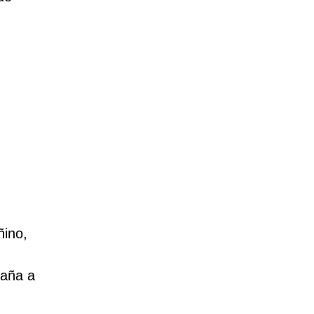
ñino,
gaña a