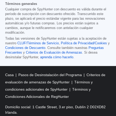
Términos generales
Cualquier compra de SpyHunter con descuento es válida durante el
período de suscripción con descuento ofrecido. Transcurrido este
plazo, se aplicará el precio estándar vigente para las renovaciones
automáticas y/o futuras compras. Los precios están sujetos a
cambios, aunque le notificaremos con antelación cualquier
modificación.
Todas las versiones de SpyHunter están sujetas a la aceptación de
nuestro
CLUF/Términos de Servicio
,
Política de Privacidad/Cookies
y
Condiciones de Descuento
. Consulte también nuestras
Preguntas
Frecuentes
y
Criterios de Evaluación de Amenazas
. Si desea
desinstalar SpyHunter,
aprenda cómo hacerlo
.
Casa
Pasos de Desinstalación del Programa
Criterios de
evaluación de amenazas de SpyHunter
Términos y
condiciones adicionales de SpyHunter
Términos y
Condiciones Adicionales de RegHunter
Domicilio social: 1 Castle Street, 3.er piso, Dublín 2 D02XD82
Irlanda.