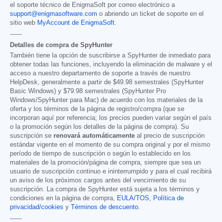
el soporte técnico de EnigmaSoft por correo electrónico a
support@enigmasoftware.com
o abriendo un ticket de soporte en el
sitio web
MyAccount de EnigmaSoft
.
------
Detalles de compra de SpyHunter
También tiene la opción de suscribirse a SpyHunter de inmediato para
obtener todas las funciones, incluyendo la eliminación de malware y el
acceso a nuestro departamento de soporte a través de nuestro
HelpDesk, generalmente a partir de
$49.98
semestrales (SpyHunter
Basic Windows) y
$79.98
semestrales (SpyHunter Pro
Windows/SpyHunter para Mac) de acuerdo con los materiales de la
oferta y los términos de la página de registro/compra (que se
incorporan aquí por referencia; los precios pueden variar según el país
o la promoción según los detalles de la página de compra). Su
suscripción se
renovará automáticamente
al precio de suscripción
estándar vigente en el momento de su compra original y por el mismo
período de tiempo de suscripción o según lo establecido en los
materiales de la promoción/página de compra, siempre que sea un
usuario de suscripción continuo e ininterrumpido y para el cual recibirá
un aviso de los próximos cargos antes del vencimiento de su
suscripción. La compra de SpyHunter está sujeta a los términos y
condiciones en la página de compra,
EULA/TOS
,
Política de
privacidad/cookies
y
Términos de descuento
.
------