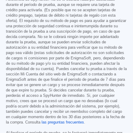
durante el período de prueba, aunque se requiere una tarjeta de
crédito para activarla. (Es posible que no se acepten tarjetas de
crédito prepago, tarjetas de débito ni tarjetas de regalo con esta
oferta). El requisito de su método de pago es para ayudar a garantizar
una protección de seguridad continua e ininterrumpida durante su
transición de la prueba a una suscripción de pago, en caso de que
decida comprarla. No se le cobrará ningún importe por adelantado
durante la prueba, aunque se pueden enviar solicitudes de
autorización a su entidad financiera para verificar que su método de
pago sea válido (estas solicitudes de autorización no son solicitudes
de cargos ni comisiones por parte de EnigmaSoft, pero, dependiendo
de su método de pago y/o su entidad financiera, pueden afectar la
disponibilidad de su cuenta). Puedes cancelar tu prueba a través de la
sección Mi Cuenta del sitio web de EnigmaSoft o contactando a
EnigmaSoft antes de que finalice el período de prueba de 7 días para
evitar que se genere un cargo y se procese inmediatamente después
de que expire tu prueba. Si decides cancelar durante tu prueba,
perderás el acceso a SpyHunter de inmediato. Si, por cualquier
motivo, crees que se procesó un cargo que no deseabas (lo cual
podría ocurrir debido a la administración del sistema, por ejemplo),
también puedes cancelar y recibir un reembolso completo del cargo
en cualquier momento dentro de los 30 días posteriores a la fecha de
la compra. Consulta
las preguntas frecuentes
.
Al finalizar el período de prueba, se le facturará inmediatamente por