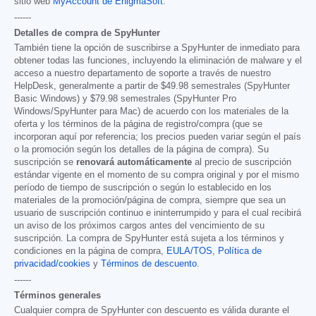
sitio web
MyAccount de EnigmaSoft
.
------
Detalles de compra de SpyHunter
También tiene la opción de suscribirse a SpyHunter de inmediato para
obtener todas las funciones, incluyendo la eliminación de malware y el
acceso a nuestro departamento de soporte a través de nuestro
HelpDesk, generalmente a partir de
$49.98
semestrales (SpyHunter
Basic Windows) y
$79.98
semestrales (SpyHunter Pro
Windows/SpyHunter para Mac) de acuerdo con los materiales de la
oferta y los términos de la página de registro/compra (que se
incorporan aquí por referencia; los precios pueden variar según el país
o la promoción según los detalles de la página de compra). Su
suscripción se
renovará automáticamente
al precio de suscripción
estándar vigente en el momento de su compra original y por el mismo
período de tiempo de suscripción o según lo establecido en los
materiales de la promoción/página de compra, siempre que sea un
usuario de suscripción continuo e ininterrumpido y para el cual recibirá
un aviso de los próximos cargos antes del vencimiento de su
suscripción. La compra de SpyHunter está sujeta a los términos y
condiciones en la página de compra,
EULA/TOS
,
Política de
privacidad/cookies
y
Términos de descuento
.
------
Términos generales
Cualquier compra de SpyHunter con descuento es válida durante el