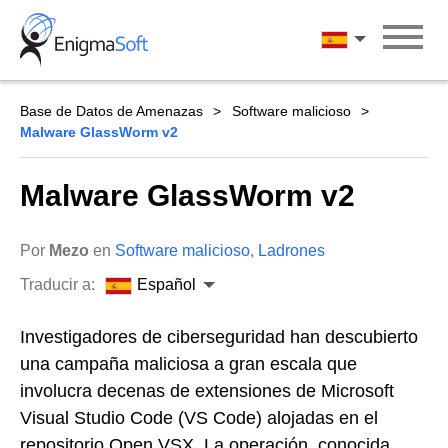
Skip
to
Español
content
Base de Datos de Amenazas
Software malicioso
Malware GlassWorm v2
Malware GlassWorm v2
Por
Mezo
en
Software malicioso
,
Ladrones
Traducir a:
Español
Investigadores de ciberseguridad han descubierto
una campaña maliciosa a gran escala que
involucra decenas de extensiones de Microsoft
Visual Studio Code (VS Code) alojadas en el
repositorio Open VSX. La operación, conocida