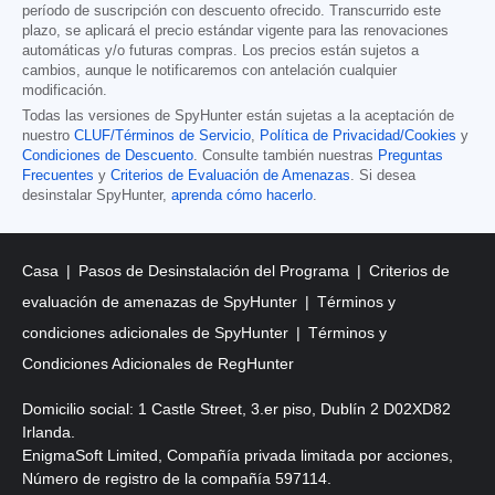
período de suscripción con descuento ofrecido. Transcurrido este
plazo, se aplicará el precio estándar vigente para las renovaciones
automáticas y/o futuras compras. Los precios están sujetos a
cambios, aunque le notificaremos con antelación cualquier
modificación.
Todas las versiones de SpyHunter están sujetas a la aceptación de
nuestro
CLUF/Términos de Servicio
,
Política de Privacidad/Cookies
y
Condiciones de Descuento
. Consulte también nuestras
Preguntas
Frecuentes
y
Criterios de Evaluación de Amenazas
. Si desea
desinstalar SpyHunter,
aprenda cómo hacerlo
.
Casa
Pasos de Desinstalación del Programa
Criterios de
evaluación de amenazas de SpyHunter
Términos y
condiciones adicionales de SpyHunter
Términos y
Condiciones Adicionales de RegHunter
Domicilio social: 1 Castle Street, 3.er piso, Dublín 2 D02XD82
Irlanda.
EnigmaSoft Limited, Compañía privada limitada por acciones,
Número de registro de la compañía 597114.