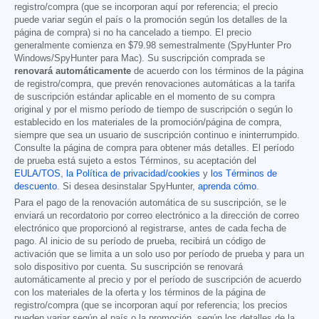
registro/compra (que se incorporan aquí por referencia; el precio
puede variar según el país o la promoción según los detalles de la
página de compra) si no ha cancelado a tiempo. El precio
generalmente comienza en
$79.98
semestralmente (SpyHunter Pro
Windows/SpyHunter para Mac). Su suscripción comprada se
renovará automáticamente
de acuerdo con los términos de la página
de registro/compra, que prevén renovaciones automáticas a la tarifa
de suscripción estándar aplicable en el momento de su compra
original y por el mismo período de tiempo de suscripción o según lo
establecido en los materiales de la promoción/página de compra,
siempre que sea un usuario de suscripción continuo e ininterrumpido.
Consulte la página de compra para obtener más detalles. El período
de prueba está sujeto a estos Términos, su aceptación del
EULA/TOS
,
la Política de privacidad/cookies
y
los Términos de
descuento
. Si desea desinstalar SpyHunter,
aprenda cómo
.
Para el pago de la renovación automática de su suscripción, se le
enviará un recordatorio por correo electrónico a la dirección de correo
electrónico que proporcionó al registrarse, antes de cada fecha de
pago. Al inicio de su período de prueba, recibirá un código de
activación que se limita a un solo uso por período de prueba y para un
solo dispositivo por cuenta. Su suscripción se renovará
automáticamente al precio y por el período de suscripción de acuerdo
con los materiales de la oferta y los términos de la página de
registro/compra (que se incorporan aquí por referencia; los precios
pueden variar según el país o la promoción, según los detalles de la