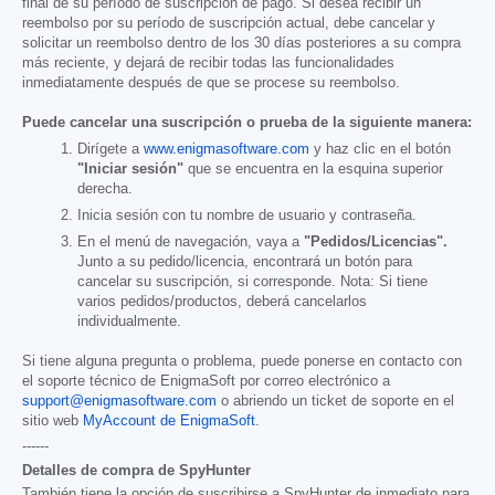
final de su período de suscripción de pago. Si desea recibir un
reembolso por su período de suscripción actual, debe cancelar y
solicitar un reembolso dentro de los 30 días posteriores a su compra
más reciente, y dejará de recibir todas las funcionalidades
inmediatamente después de que se procese su reembolso.
Puede cancelar una suscripción o prueba de la siguiente manera:
Dirígete a
www.enigmasoftware.com
y haz clic en el botón
"Iniciar sesión"
que se encuentra en la esquina superior
derecha.
Inicia sesión con tu nombre de usuario y contraseña.
En el menú de navegación, vaya a
"Pedidos/Licencias".
Junto a su pedido/licencia, encontrará un botón para
cancelar su suscripción, si corresponde. Nota: Si tiene
varios pedidos/productos, deberá cancelarlos
individualmente.
Si tiene alguna pregunta o problema, puede ponerse en contacto con
el soporte técnico de EnigmaSoft por correo electrónico a
support@enigmasoftware.com
o abriendo un ticket de soporte en el
sitio web
MyAccount de EnigmaSoft
.
------
Detalles de compra de SpyHunter
También tiene la opción de suscribirse a SpyHunter de inmediato para