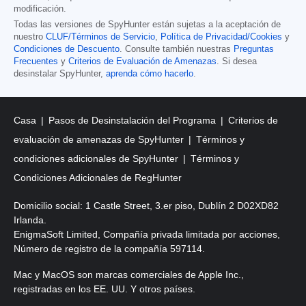
modificación.
Todas las versiones de SpyHunter están sujetas a la aceptación de
nuestro
CLUF/Términos de Servicio
,
Política de Privacidad/Cookies
y
Condiciones de Descuento
. Consulte también nuestras
Preguntas
Frecuentes
y
Criterios de Evaluación de Amenazas
. Si desea
desinstalar SpyHunter,
aprenda cómo hacerlo
.
Casa
Pasos de Desinstalación del Programa
Criterios de
evaluación de amenazas de SpyHunter
Términos y
condiciones adicionales de SpyHunter
Términos y
Condiciones Adicionales de RegHunter
Domicilio social: 1 Castle Street, 3.er piso, Dublín 2 D02XD82
Irlanda.
EnigmaSoft Limited, Compañía privada limitada por acciones,
Número de registro de la compañía 597114.
Mac y MacOS son marcas comerciales de Apple Inc.,
registradas en los EE. UU. Y otros países.