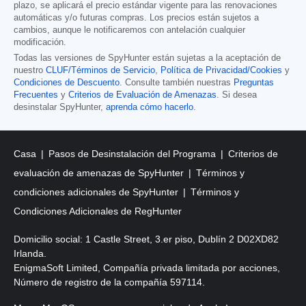
plazo, se aplicará el precio estándar vigente para las renovaciones
automáticas y/o futuras compras. Los precios están sujetos a
cambios, aunque le notificaremos con antelación cualquier
modificación.
Todas las versiones de SpyHunter están sujetas a la aceptación de
nuestro
CLUF/Términos de Servicio
,
Política de Privacidad/Cookies
y
Condiciones de Descuento
. Consulte también nuestras
Preguntas
Frecuentes
y
Criterios de Evaluación de Amenazas
. Si desea
desinstalar SpyHunter,
aprenda cómo hacerlo
.
Casa
Pasos de Desinstalación del Programa
Criterios de
evaluación de amenazas de SpyHunter
Términos y
condiciones adicionales de SpyHunter
Términos y
Condiciones Adicionales de RegHunter
Domicilio social: 1 Castle Street, 3.er piso, Dublín 2 D02XD82
Irlanda.
EnigmaSoft Limited, Compañía privada limitada por acciones,
Número de registro de la compañía 597114.