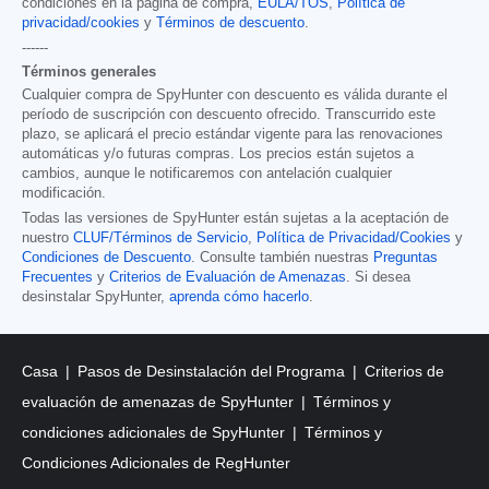
condiciones en la página de compra,
EULA/TOS
,
Política de
privacidad/cookies
y
Términos de descuento
.
------
Términos generales
Cualquier compra de SpyHunter con descuento es válida durante el
período de suscripción con descuento ofrecido. Transcurrido este
plazo, se aplicará el precio estándar vigente para las renovaciones
automáticas y/o futuras compras. Los precios están sujetos a
cambios, aunque le notificaremos con antelación cualquier
modificación.
Todas las versiones de SpyHunter están sujetas a la aceptación de
nuestro
CLUF/Términos de Servicio
,
Política de Privacidad/Cookies
y
Condiciones de Descuento
. Consulte también nuestras
Preguntas
Frecuentes
y
Criterios de Evaluación de Amenazas
. Si desea
desinstalar SpyHunter,
aprenda cómo hacerlo
.
Casa
Pasos de Desinstalación del Programa
Criterios de
evaluación de amenazas de SpyHunter
Términos y
condiciones adicionales de SpyHunter
Términos y
Condiciones Adicionales de RegHunter