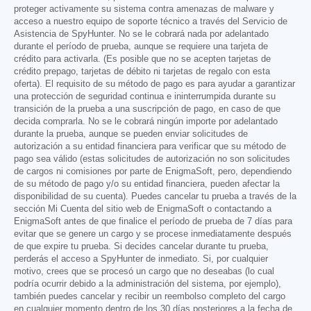
proteger activamente su sistema contra amenazas de malware y
acceso a nuestro equipo de soporte técnico a través del Servicio de
Asistencia de SpyHunter. No se le cobrará nada por adelantado
durante el período de prueba, aunque se requiere una tarjeta de
crédito para activarla. (Es posible que no se acepten tarjetas de
crédito prepago, tarjetas de débito ni tarjetas de regalo con esta
oferta). El requisito de su método de pago es para ayudar a garantizar
una protección de seguridad continua e ininterrumpida durante su
transición de la prueba a una suscripción de pago, en caso de que
decida comprarla. No se le cobrará ningún importe por adelantado
durante la prueba, aunque se pueden enviar solicitudes de
autorización a su entidad financiera para verificar que su método de
pago sea válido (estas solicitudes de autorización no son solicitudes
de cargos ni comisiones por parte de EnigmaSoft, pero, dependiendo
de su método de pago y/o su entidad financiera, pueden afectar la
disponibilidad de su cuenta). Puedes cancelar tu prueba a través de la
sección Mi Cuenta del sitio web de EnigmaSoft o contactando a
EnigmaSoft antes de que finalice el período de prueba de 7 días para
evitar que se genere un cargo y se procese inmediatamente después
de que expire tu prueba. Si decides cancelar durante tu prueba,
perderás el acceso a SpyHunter de inmediato. Si, por cualquier
motivo, crees que se procesó un cargo que no deseabas (lo cual
podría ocurrir debido a la administración del sistema, por ejemplo),
también puedes cancelar y recibir un reembolso completo del cargo
en cualquier momento dentro de los 30 días posteriores a la fecha de