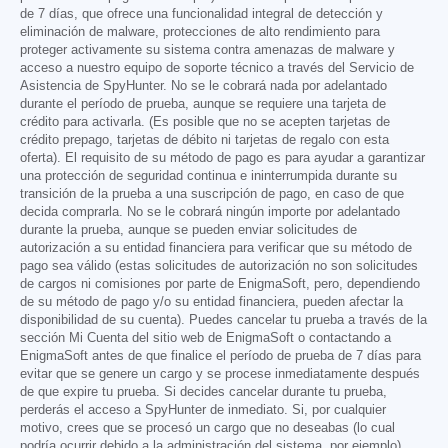
de 7 días, que ofrece una funcionalidad integral de detección y
eliminación de malware, protecciones de alto rendimiento para
proteger activamente su sistema contra amenazas de malware y
acceso a nuestro equipo de soporte técnico a través del Servicio de
Asistencia de SpyHunter. No se le cobrará nada por adelantado
durante el período de prueba, aunque se requiere una tarjeta de
crédito para activarla. (Es posible que no se acepten tarjetas de
crédito prepago, tarjetas de débito ni tarjetas de regalo con esta
oferta). El requisito de su método de pago es para ayudar a garantizar
una protección de seguridad continua e ininterrumpida durante su
transición de la prueba a una suscripción de pago, en caso de que
decida comprarla. No se le cobrará ningún importe por adelantado
durante la prueba, aunque se pueden enviar solicitudes de
autorización a su entidad financiera para verificar que su método de
pago sea válido (estas solicitudes de autorización no son solicitudes
de cargos ni comisiones por parte de EnigmaSoft, pero, dependiendo
de su método de pago y/o su entidad financiera, pueden afectar la
disponibilidad de su cuenta). Puedes cancelar tu prueba a través de la
sección Mi Cuenta del sitio web de EnigmaSoft o contactando a
EnigmaSoft antes de que finalice el período de prueba de 7 días para
evitar que se genere un cargo y se procese inmediatamente después
de que expire tu prueba. Si decides cancelar durante tu prueba,
perderás el acceso a SpyHunter de inmediato. Si, por cualquier
motivo, crees que se procesó un cargo que no deseabas (lo cual
podría ocurrir debido a la administración del sistema, por ejemplo),