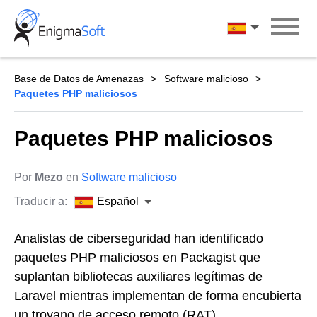
Skip
to
Español
content
Base de Datos de Amenazas
Software malicioso
Paquetes PHP maliciosos
Paquetes PHP maliciosos
Por
Mezo
en
Software malicioso
Traducir a:
Español
Analistas de ciberseguridad han identificado
paquetes PHP maliciosos en Packagist que
suplantan bibliotecas auxiliares legítimas de
Laravel mientras implementan de forma encubierta
un troyano de acceso remoto (RAT)