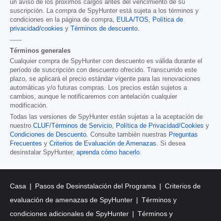
un aviso de los próximos cargos antes del vencimiento de su
suscripción. La compra de SpyHunter está sujeta a los términos y
condiciones en la página de compra,
EULA/TOS
,
Política de
privacidad/cookies
y
Términos de descuento
.
------
Términos generales
Cualquier compra de SpyHunter con descuento es válida durante el
período de suscripción con descuento ofrecido. Transcurrido este
plazo, se aplicará el precio estándar vigente para las renovaciones
automáticas y/o futuras compras. Los precios están sujetos a
cambios, aunque le notificaremos con antelación cualquier
modificación.
Todas las versiones de SpyHunter están sujetas a la aceptación de
nuestro
CLUF/Términos de Servicio
,
Política de Privacidad/Cookies
y
Condiciones de Descuento
. Consulte también nuestras
Preguntas
Frecuentes
y
Criterios de Evaluación de Amenazas
. Si desea
desinstalar SpyHunter,
aprenda cómo hacerlo
.
Casa
Pasos de Desinstalación del Programa
Criterios de
evaluación de amenazas de SpyHunter
Términos y
condiciones adicionales de SpyHunter
Términos y