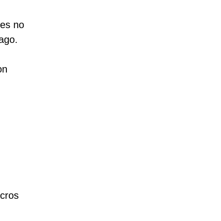
tes no
pago.
on
,
acros