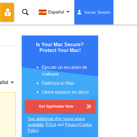
Buscar
Español
Iniciar Sesión
Is Your Mac Secure?
Protect Your Mac!
Ejecute un escaneo de
malware
añol
Optimiza tu Mac
Libere espacio en disco
Get SpyHunter Now
See additional offer below where
available.
EULA
and
Privacy/Cookie
Policy
.