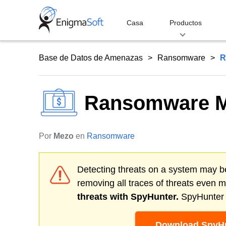
Skip
to
Casa
Productos
content
Base de Datos de Amenazas
Ransomware
R
Ransomware M
Por
Mezo
en
Ransomware
Detecting threats on a system may be
removing all traces of threats even 
threats with SpyHunter.
SpyHunter o
Download SpyHu