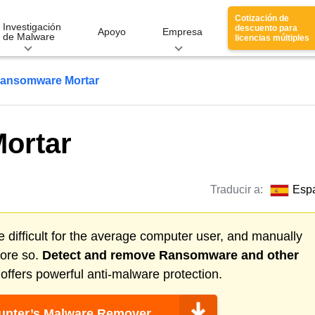
Cotización de
Investigación
descuento para
Apoyo
Empresa
de Malware
licencias múltiples
ansomware Mortar
ortar
Traducir a:
Esp
 difficult for the average computer user, and manually
more so.
Detect and remove
Ransomware
and other
ffers powerful anti-malware protection.
nter’s Malware Remover