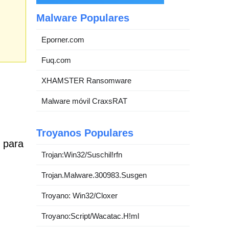
Malware Populares
Eporner.com
Fuq.com
XHAMSTER Ransomware
Malware móvil CraxsRAT
Troyanos Populares
l para
Trojan:Win32/Suschil!rfn
Trojan.Malware.300983.Susgen
Troyano: Win32/Cloxer
Troyano:Script/Wacatac.H!ml