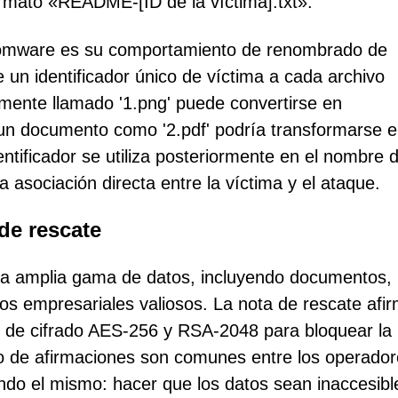
formato «README-[ID de la víctima].txt».
ansomware es su comportamiento de renombrado de
e un identificador único de víctima a cada archivo
lmente llamado '1.png' puede convertirse en
un documento como '2.pdf' podría transformarse 
tificador se utiliza posteriormente en el nombre d
 asociación directa entre la víctima y el ataque.
de rescate
 una amplia gama de datos, incluyendo documentos,
vos empresariales valiosos. La nota de rescate afi
os de cifrado AES-256 y RSA-2048 para bloquear la
ipo de afirmaciones son comunes entre los operado
ndo el mismo: hacer que los datos sean inaccesibl