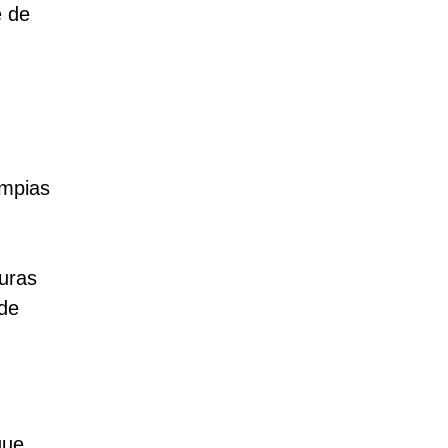
e de
impias
uras
 de
que