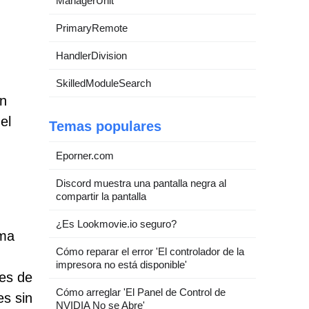
ManagerUnit
PrimaryRemote
HandlerDivision
SkilledModuleSearch
en
el
Temas populares
Eporner.com
Discord muestra una pantalla negra al
compartir la pantalla
¿Es Lookmovie.io seguro?
rma
Cómo reparar el error 'El controlador de la
impresora no está disponible'
res de
Cómo arreglar 'El Panel de Control de
es sin
NVIDIA No se Abre'