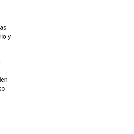
das
rio y
s
den
so