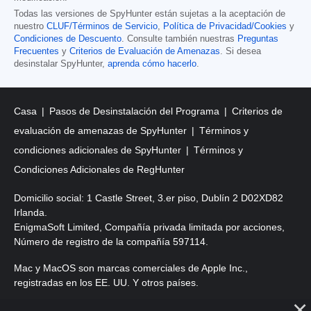
Todas las versiones de SpyHunter están sujetas a la aceptación de
nuestro
CLUF/Términos de Servicio
,
Política de Privacidad/Cookies
y
Condiciones de Descuento
. Consulte también nuestras
Preguntas
Frecuentes
y
Criterios de Evaluación de Amenazas
. Si desea
desinstalar SpyHunter,
aprenda cómo hacerlo
.
Casa
Pasos de Desinstalación del Programa
Criterios de
evaluación de amenazas de SpyHunter
Términos y
condiciones adicionales de SpyHunter
Términos y
Condiciones Adicionales de RegHunter
Domicilio social: 1 Castle Street, 3.er piso, Dublín 2 D02XD82
Irlanda.
EnigmaSoft Limited, Compañía privada limitada por acciones,
Número de registro de la compañía 597114.
Mac y MacOS son marcas comerciales de Apple Inc.,
registradas en los EE. UU. Y otros países.
Copyright 2016-
2026
. EnigmaSoft Ltd. Todos los derechos