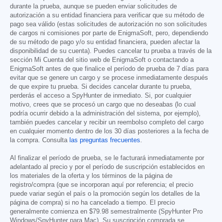
durante la prueba, aunque se pueden enviar solicitudes de
autorización a su entidad financiera para verificar que su método de
pago sea válido (estas solicitudes de autorización no son solicitudes
de cargos ni comisiones por parte de EnigmaSoft, pero, dependiendo
de su método de pago y/o su entidad financiera, pueden afectar la
disponibilidad de su cuenta). Puedes cancelar tu prueba a través de la
sección Mi Cuenta del sitio web de EnigmaSoft o contactando a
EnigmaSoft antes de que finalice el período de prueba de 7 días para
evitar que se genere un cargo y se procese inmediatamente después
de que expire tu prueba. Si decides cancelar durante tu prueba,
perderás el acceso a SpyHunter de inmediato. Si, por cualquier
motivo, crees que se procesó un cargo que no deseabas (lo cual
podría ocurrir debido a la administración del sistema, por ejemplo),
también puedes cancelar y recibir un reembolso completo del cargo
en cualquier momento dentro de los 30 días posteriores a la fecha de
la compra. Consulta
las preguntas frecuentes
.
Al finalizar el período de prueba, se le facturará inmediatamente por
adelantado al precio y por el período de suscripción establecidos en
los materiales de la oferta y los términos de la página de
registro/compra (que se incorporan aquí por referencia; el precio
puede variar según el país o la promoción según los detalles de la
página de compra) si no ha cancelado a tiempo. El precio
generalmente comienza en
$79.98
semestralmente (SpyHunter Pro
Windows/SpyHunter para Mac). Su suscripción comprada se