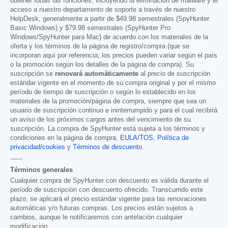
obtener todas las funciones, incluyendo la eliminación de malware y el
acceso a nuestro departamento de soporte a través de nuestro
HelpDesk, generalmente a partir de
$49.98
semestrales (SpyHunter
Basic Windows) y
$79.98
semestrales (SpyHunter Pro
Windows/SpyHunter para Mac) de acuerdo con los materiales de la
oferta y los términos de la página de registro/compra (que se
incorporan aquí por referencia; los precios pueden variar según el país
o la promoción según los detalles de la página de compra). Su
suscripción se
renovará automáticamente
al precio de suscripción
estándar vigente en el momento de su compra original y por el mismo
período de tiempo de suscripción o según lo establecido en los
materiales de la promoción/página de compra, siempre que sea un
usuario de suscripción continuo e ininterrumpido y para el cual recibirá
un aviso de los próximos cargos antes del vencimiento de su
suscripción. La compra de SpyHunter está sujeta a los términos y
condiciones en la página de compra,
EULA/TOS
,
Política de
privacidad/cookies
y
Términos de descuento
.
------
Términos generales
Cualquier compra de SpyHunter con descuento es válida durante el
período de suscripción con descuento ofrecido. Transcurrido este
plazo, se aplicará el precio estándar vigente para las renovaciones
automáticas y/o futuras compras. Los precios están sujetos a
cambios, aunque le notificaremos con antelación cualquier
modificación.