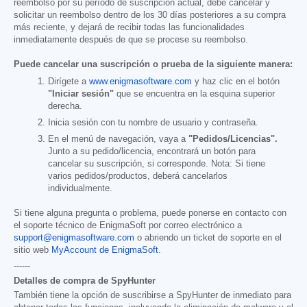
reembolso por su período de suscripción actual, debe cancelar y
solicitar un reembolso dentro de los 30 días posteriores a su compra
más reciente, y dejará de recibir todas las funcionalidades
inmediatamente después de que se procese su reembolso.
Puede cancelar una suscripción o prueba de la siguiente manera:
Dirígete a
www.enigmasoftware.com
y haz clic en el botón
"Iniciar sesión"
que se encuentra en la esquina superior
derecha.
Inicia sesión con tu nombre de usuario y contraseña.
En el menú de navegación, vaya a
"Pedidos/Licencias".
Junto a su pedido/licencia, encontrará un botón para
cancelar su suscripción, si corresponde. Nota: Si tiene
varios pedidos/productos, deberá cancelarlos
individualmente.
Si tiene alguna pregunta o problema, puede ponerse en contacto con
el soporte técnico de EnigmaSoft por correo electrónico a
support@enigmasoftware.com
o abriendo un ticket de soporte en el
sitio web
MyAccount de EnigmaSoft
.
------
Detalles de compra de SpyHunter
También tiene la opción de suscribirse a SpyHunter de inmediato para