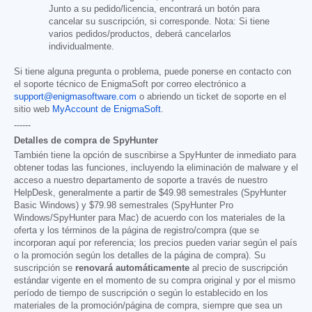
Junto a su pedido/licencia, encontrará un botón para
cancelar su suscripción, si corresponde. Nota: Si tiene
varios pedidos/productos, deberá cancelarlos
individualmente.
Si tiene alguna pregunta o problema, puede ponerse en contacto con
el soporte técnico de EnigmaSoft por correo electrónico a
support@enigmasoftware.com
o abriendo un ticket de soporte en el
sitio web
MyAccount de EnigmaSoft
.
------
Detalles de compra de SpyHunter
También tiene la opción de suscribirse a SpyHunter de inmediato para
obtener todas las funciones, incluyendo la eliminación de malware y el
acceso a nuestro departamento de soporte a través de nuestro
HelpDesk, generalmente a partir de
$49.98
semestrales (SpyHunter
Basic Windows) y
$79.98
semestrales (SpyHunter Pro
Windows/SpyHunter para Mac) de acuerdo con los materiales de la
oferta y los términos de la página de registro/compra (que se
incorporan aquí por referencia; los precios pueden variar según el país
o la promoción según los detalles de la página de compra). Su
suscripción se
renovará automáticamente
al precio de suscripción
estándar vigente en el momento de su compra original y por el mismo
período de tiempo de suscripción o según lo establecido en los
materiales de la promoción/página de compra, siempre que sea un