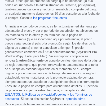
motivo, crees que se procesó un cargo que no deseabas (lo cual
podría ocurrir debido a la administración del sistema, por ejemplo),
también puedes cancelar y recibir un reembolso completo del cargo
en cualquier momento dentro de los 30 días posteriores a la fecha de
la compra. Consulta
las preguntas frecuentes
.
Al finalizar el período de prueba, se le facturará inmediatamente por
adelantado al precio y por el período de suscripción establecidos en
los materiales de la oferta y los términos de la página de
registro/compra (que se incorporan aquí por referencia; el precio
puede variar según el país o la promoción según los detalles de la
página de compra) si no ha cancelado a tiempo. El precio
generalmente comienza en
$79.98
semestralmente (SpyHunter Pro
Windows/SpyHunter para Mac). Su suscripción comprada se
renovará automáticamente
de acuerdo con los términos de la página
de registro/compra, que prevén renovaciones automáticas a la tarifa
de suscripción estándar aplicable en el momento de su compra
original y por el mismo período de tiempo de suscripción o según lo
establecido en los materiales de la promoción/página de compra,
siempre que sea un usuario de suscripción continuo e ininterrumpido.
Consulte la página de compra para obtener más detalles. El período
de prueba está sujeto a estos Términos, su aceptación del
EULA/TOS
,
la Política de privacidad/cookies
y
los Términos de
descuento
. Si desea desinstalar SpyHunter,
aprenda cómo
.
Para el pago de la renovación automática de su suscripción, se le