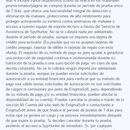
Mac e incluye varios dispositivos (como se indica en los materiales
promocionales/página de compra) durante un período de prueba único
de 7 días, que ofrece una funcionalidad integral de detección y
eliminación de malware, protecciones de alto rendimiento para
proteger activamente su sistema contra amenazas de malware y
acceso a nuestro equipo de soporte técnico a través del Servicio de
Asistencia de SpyHunter. No se le cobrará nada por adelantado
durante el período de prueba, aunque se requiere una tarjeta de
crédito para activarla. (Es posible que no se acepten tarjetas de
crédito prepago, tarjetas de débito ni tarjetas de regalo con esta
oferta). El requisito de su método de pago es para ayudar a garantizar
una protección de seguridad continua e ininterrumpida durante su
transición de la prueba a una suscripción de pago, en caso de que
decida comprarla. No se le cobrará ningún importe por adelantado
durante la prueba, aunque se pueden enviar solicitudes de
autorización a su entidad financiera para verificar que su método de
pago sea válido (estas solicitudes de autorización no son solicitudes
de cargos ni comisiones por parte de EnigmaSoft, pero, dependiendo
de su método de pago y/o su entidad financiera, pueden afectar la
disponibilidad de su cuenta). Puedes cancelar tu prueba a través de la
sección Mi Cuenta del sitio web de EnigmaSoft o contactando a
EnigmaSoft antes de que finalice el período de prueba de 7 días para
evitar que se genere un cargo y se procese inmediatamente después
de que expire tu prueba. Si decides cancelar durante tu prueba,
perderás el acceso a SpyHunter de inmediato. Si, por cualquier