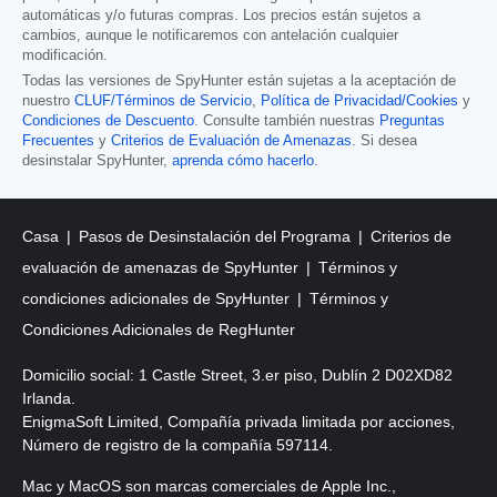
automáticas y/o futuras compras. Los precios están sujetos a
cambios, aunque le notificaremos con antelación cualquier
modificación.
Todas las versiones de SpyHunter están sujetas a la aceptación de
nuestro
CLUF/Términos de Servicio
,
Política de Privacidad/Cookies
y
Condiciones de Descuento
. Consulte también nuestras
Preguntas
Frecuentes
y
Criterios de Evaluación de Amenazas
. Si desea
desinstalar SpyHunter,
aprenda cómo hacerlo
.
Casa
Pasos de Desinstalación del Programa
Criterios de
evaluación de amenazas de SpyHunter
Términos y
condiciones adicionales de SpyHunter
Términos y
Condiciones Adicionales de RegHunter
Domicilio social: 1 Castle Street, 3.er piso, Dublín 2 D02XD82
Irlanda.
EnigmaSoft Limited, Compañía privada limitada por acciones,
Número de registro de la compañía 597114.
Mac y MacOS son marcas comerciales de Apple Inc.,