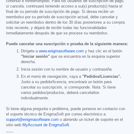
continuo e ininterrumpido. Para los usuarios de suscripción de pago,
si cancela, continuará teniendo acceso a su(s) producto(s) hasta el
final de su período de suscripción de pago. Si desea recibir un
reembolso por su período de suscripción actual, debe cancelar y
solicitar un reembolso dentro de los 30 días posteriores a su compra
más reciente, y dejará de recibir todas las funcionalidades
inmediatamente después de que se procese su reembolso.
Puede cancelar una suscripción o prueba de la siguiente manera:
Dirígete a
www.enigmasoftware.com
y haz clic en el botón
"Iniciar sesión"
que se encuentra en la esquina superior
derecha.
Inicia sesión con tu nombre de usuario y contraseña.
En el menú de navegación, vaya a
"Pedidos/Licencias".
Junto a su pedido/licencia, encontrará un botón para
cancelar su suscripción, si corresponde. Nota: Si tiene
varios pedidos/productos, deberá cancelarlos
individualmente.
Si tiene alguna pregunta o problema, puede ponerse en contacto con
el soporte técnico de EnigmaSoft por correo electrónico a
support@enigmasoftware.com
o abriendo un ticket de soporte en el
sitio web
MyAccount de EnigmaSoft
.
------