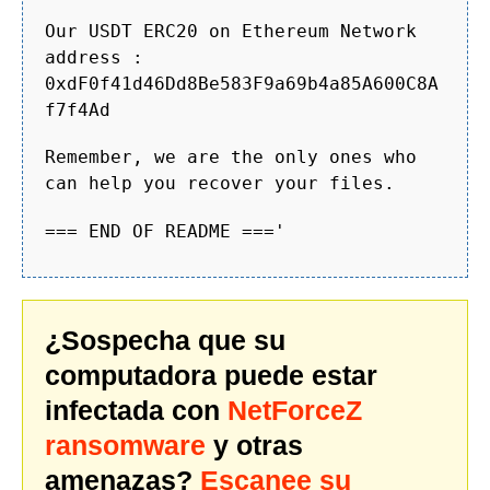
Our USDT ERC20 on Ethereum Network
address :
0xdF0f41d46Dd8Be583F9a69b4a85A600C8A
f7f4Ad
Remember, we are the only ones who
can help you recover your files.
=== END OF README ==='
¿Sospecha que su
computadora puede estar
infectada con
NetForceZ
ransomware
y otras
amenazas?
Escanee su