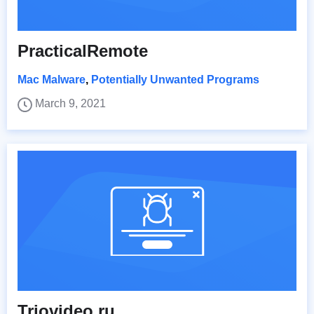
PracticalRemote
Mac Malware
,
Potentially Unwanted Programs
March 9, 2021
Triovideo.ru