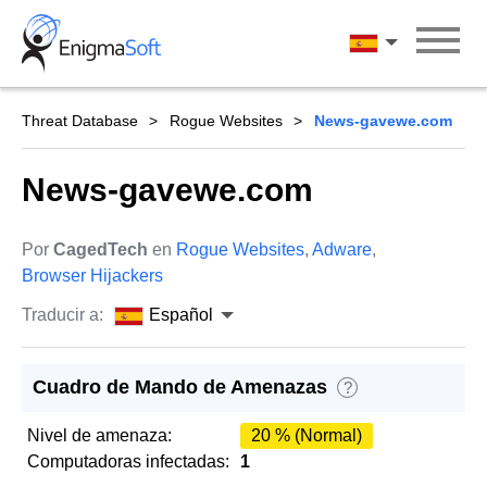
Skip
to
Español
content
Threat Database
Rogue Websites
News-gavewe.com
News-gavewe.com
Por
CagedTech
en
Rogue Websites
,
Adware
,
Browser Hijackers
Traducir a:
Español
Cuadro de Mando de Amenazas
?
Nivel de amenaza:
20 % (Normal)
Computadoras infectadas:
1