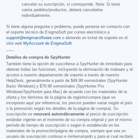
cancelar su suscripción, si corresponde. Nota: Si tiene
varios pedidos/productos, deberá cancelarlos
individualmente.
Si tiene alguna pregunta o problema, puede ponerse en contacto con
el soporte técnico de EnigmaSoft por correo electrónico a
support@enigmasoftware.com
o abriendo un ticket de soporte en el
sitio web
MyAccount de EnigmaSoft
.
------
Detalles de compra de SpyHunter
También tiene la opción de suscribirse a SpyHunter de inmediato para
obtener todas las funciones, incluyendo la eliminación de malware y el
acceso a nuestro departamento de soporte a través de nuestro
HelpDesk, generalmente a partir de
$49.98
semestrales (SpyHunter
Basic Windows) y
$79.98
semestrales (SpyHunter Pro
Windows/SpyHunter para Mac) de acuerdo con los materiales de la
oferta y los términos de la página de registro/compra (que se
incorporan aquí por referencia; los precios pueden variar según el país
o la promoción según los detalles de la página de compra). Su
suscripción se
renovará automáticamente
al precio de suscripción
estándar vigente en el momento de su compra original y por el mismo
período de tiempo de suscripción o según lo establecido en los
materiales de la promoción/página de compra, siempre que sea un
usuario de suscripción continuo e ininterrumpido y para el cual recibirá