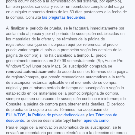
podría ocurrir debido a la administración del sistema, por ejemplo),
también puedes cancelar y recibir un reembolso completo del cargo
en cualquier momento dentro de los 30 días posteriores a la fecha de
la compra. Consulta
las preguntas frecuentes
.
Al finalizar el período de prueba, se le facturará inmediatamente por
adelantado al precio y por el período de suscripción establecidos en
los materiales de la oferta y los términos de la página de
registro/compra (que se incorporan aquí por referencia; el precio
puede variar según el país o la promoción según los detalles de la
página de compra) si no ha cancelado a tiempo. El precio
generalmente comienza en
$79.98
semestralmente (SpyHunter Pro
Windows/SpyHunter para Mac). Su suscripción comprada se
renovará automáticamente
de acuerdo con los términos de la página
de registro/compra, que prevén renovaciones automáticas a la tarifa
de suscripción estándar aplicable en el momento de su compra
original y por el mismo período de tiempo de suscripción o según lo
establecido en los materiales de la promoción/página de compra,
siempre que sea un usuario de suscripción continuo e ininterrumpido.
Consulte la página de compra para obtener más detalles. El período
de prueba está sujeto a estos Términos, su aceptación del
EULA/TOS
,
la Política de privacidad/cookies
y
los Términos de
descuento
. Si desea desinstalar SpyHunter,
aprenda cómo
.
Para el pago de la renovación automática de su suscripción, se le
enviará un recordatorio por correo electrónico a la dirección de correo