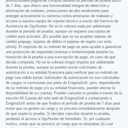
promocionales/página de compra) durante un período de prueba único
de 7 días, que ofrece una funcionalidad integral de detección y
eliminación de malware, protecciones de alto rendimiento para
proteger activamente su sistema contra amenazas de malware y
acceso a nuestro equipo de soporte técnico a través del Servicio de
Asistencia de SpyHunter. No se le cobrará nada por adelantado
durante el período de prueba, aunque se requiere una tarjeta de
crédito para activarla. (Es posible que no se acepten tarjetas de
crédito prepago, tarjetas de débito ni tarjetas de regalo con esta
oferta). El requisito de su método de pago es para ayudar a garantizar
una protección de seguridad continua e ininterrumpida durante su
transición de la prueba a una suscripción de pago, en caso de que
decida comprarla. No se le cobrará ningún importe por adelantado
durante la prueba, aunque se pueden enviar solicitudes de
autorización a su entidad financiera para verificar que su método de
pago sea válido (estas solicitudes de autorización no son solicitudes
de cargos ni comisiones por parte de EnigmaSoft, pero, dependiendo
de su método de pago y/o su entidad financiera, pueden afectar la
disponibilidad de su cuenta). Puedes cancelar tu prueba a través de la
sección Mi Cuenta del sitio web de EnigmaSoft o contactando a
EnigmaSoft antes de que finalice el período de prueba de 7 días para
evitar que se genere un cargo y se procese inmediatamente después
de que expire tu prueba. Si decides cancelar durante tu prueba,
perderás el acceso a SpyHunter de inmediato. Si, por cualquier
motivo, crees que se procesó un cargo que no deseabas (lo cual