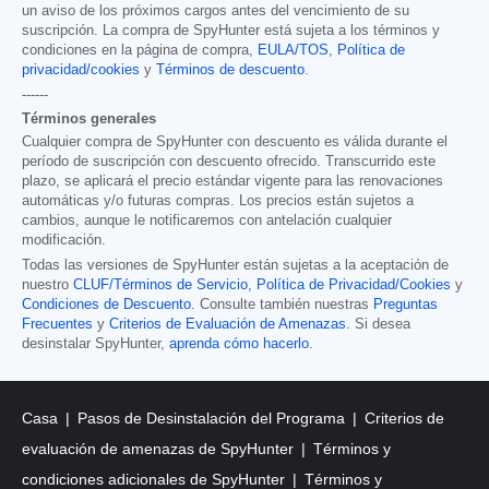
un aviso de los próximos cargos antes del vencimiento de su
suscripción. La compra de SpyHunter está sujeta a los términos y
condiciones en la página de compra,
EULA/TOS
,
Política de
privacidad/cookies
y
Términos de descuento
.
------
Términos generales
Cualquier compra de SpyHunter con descuento es válida durante el
período de suscripción con descuento ofrecido. Transcurrido este
plazo, se aplicará el precio estándar vigente para las renovaciones
automáticas y/o futuras compras. Los precios están sujetos a
cambios, aunque le notificaremos con antelación cualquier
modificación.
Todas las versiones de SpyHunter están sujetas a la aceptación de
nuestro
CLUF/Términos de Servicio
,
Política de Privacidad/Cookies
y
Condiciones de Descuento
. Consulte también nuestras
Preguntas
Frecuentes
y
Criterios de Evaluación de Amenazas
. Si desea
desinstalar SpyHunter,
aprenda cómo hacerlo
.
Casa
Pasos de Desinstalación del Programa
Criterios de
evaluación de amenazas de SpyHunter
Términos y
condiciones adicionales de SpyHunter
Términos y