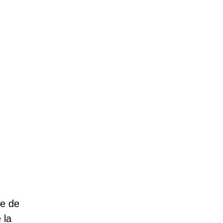
te de
 la