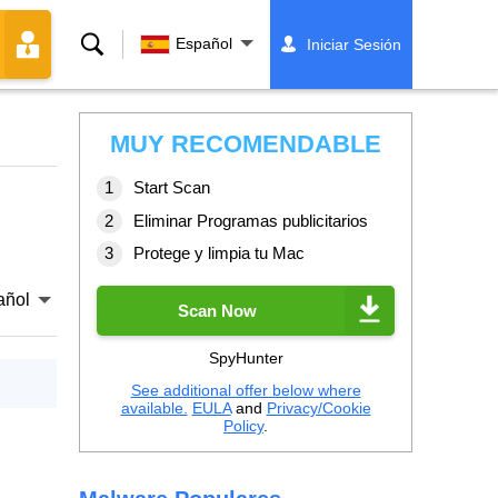
Buscar
Español
Iniciar Sesión
MUY RECOMENDABLE
Start Scan
Eliminar Programas publicitarios
Protege y limpia tu Mac
añol
Scan Now
SpyHunter
See additional offer below where
available.
EULA
and
Privacy/Cookie
Policy
.