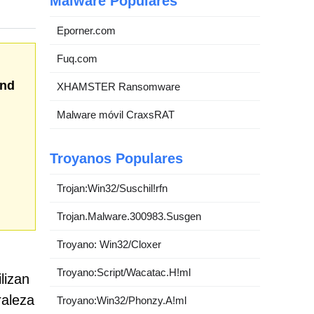
Malware Populares
Eporner.com
Fuq.com
nd
XHAMSTER Ransomware
Malware móvil CraxsRAT
Troyanos Populares
Trojan:Win32/Suschil!rfn
Trojan.Malware.300983.Susgen
Troyano: Win32/Cloxer
Troyano:Script/Wacatac.H!ml
lizan
raleza
Troyano:Win32/Phonzy.A!ml