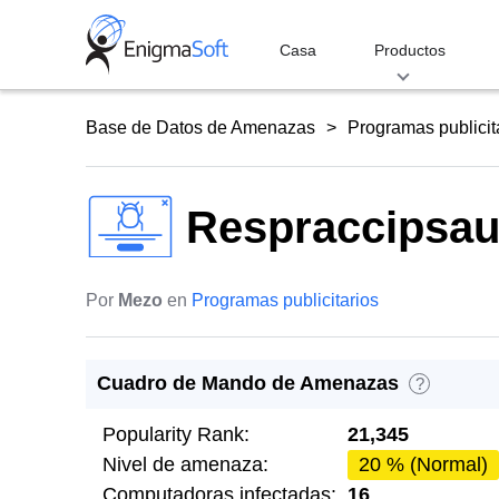
Skip
to
Casa
Productos
content
Base de Datos de Amenazas
Programas publicit
Respraccipsa
Por
Mezo
en
Programas publicitarios
Cuadro de Mando de Amenazas
?
Popularity Rank:
21,345
Nivel de amenaza:
20 % (Normal)
Computadoras infectadas:
16