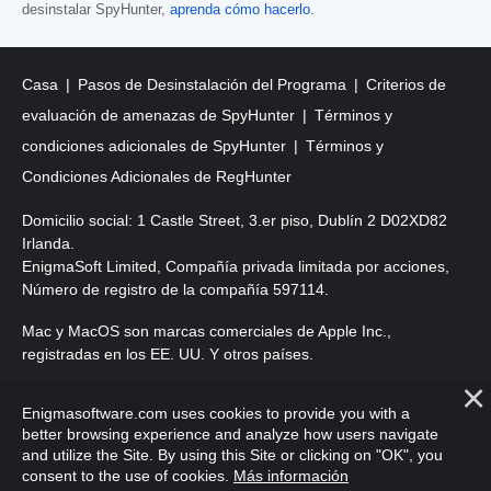
desinstalar SpyHunter,
aprenda cómo hacerlo
.
Casa
Pasos de Desinstalación del Programa
Criterios de
evaluación de amenazas de SpyHunter
Términos y
condiciones adicionales de SpyHunter
Términos y
Condiciones Adicionales de RegHunter
Domicilio social: 1 Castle Street, 3.er piso, Dublín 2 D02XD82
Irlanda.
EnigmaSoft Limited, Compañía privada limitada por acciones,
Número de registro de la compañía 597114.
Mac y MacOS son marcas comerciales de Apple Inc.,
registradas en los EE. UU. Y otros países.
Copyright 2016-
2026
. EnigmaSoft Ltd. Todos los derechos
Enigmasoftware.com uses cookies to provide you with a
reservados.
better browsing experience and analyze how users navigate
and utilize the Site. By using this Site or clicking on "OK", you
consent to the use of cookies.
Más información