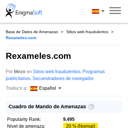
Skip
to
Español
content
Base de Datos de Amenazas
Sitios web fraudulentos
Rexameles.com
Rexameles.com
Por
Mezo
en
Sitios web fraudulentos
,
Programas
publicitarios
,
Secuestradores de navegador
Traducir a:
Español
Cuadro de Mando de Amenazas
?
Popularity Rank:
9,495
Nivel de amenaza:
20 % (Normal)