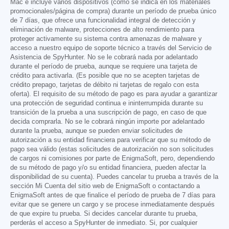
Mac e incluye varios dispositivos (como se indica en los materiales
promocionales/página de compra) durante un período de prueba único
de 7 días, que ofrece una funcionalidad integral de detección y
eliminación de malware, protecciones de alto rendimiento para
proteger activamente su sistema contra amenazas de malware y
acceso a nuestro equipo de soporte técnico a través del Servicio de
Asistencia de SpyHunter. No se le cobrará nada por adelantado
durante el período de prueba, aunque se requiere una tarjeta de
crédito para activarla. (Es posible que no se acepten tarjetas de
crédito prepago, tarjetas de débito ni tarjetas de regalo con esta
oferta). El requisito de su método de pago es para ayudar a garantizar
una protección de seguridad continua e ininterrumpida durante su
transición de la prueba a una suscripción de pago, en caso de que
decida comprarla. No se le cobrará ningún importe por adelantado
durante la prueba, aunque se pueden enviar solicitudes de
autorización a su entidad financiera para verificar que su método de
pago sea válido (estas solicitudes de autorización no son solicitudes
de cargos ni comisiones por parte de EnigmaSoft, pero, dependiendo
de su método de pago y/o su entidad financiera, pueden afectar la
disponibilidad de su cuenta). Puedes cancelar tu prueba a través de la
sección Mi Cuenta del sitio web de EnigmaSoft o contactando a
EnigmaSoft antes de que finalice el período de prueba de 7 días para
evitar que se genere un cargo y se procese inmediatamente después
de que expire tu prueba. Si decides cancelar durante tu prueba,
perderás el acceso a SpyHunter de inmediato. Si, por cualquier