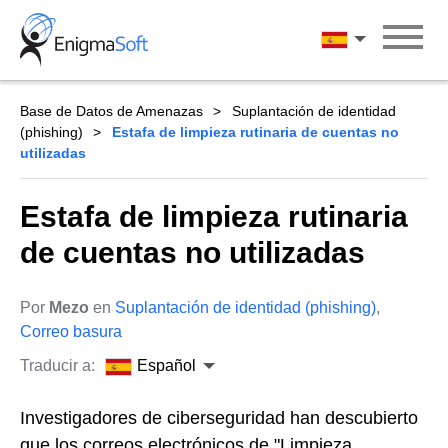
Skip
to
Español
content
Base de Datos de Amenazas
Suplantación de identidad
(phishing)
Estafa de limpieza rutinaria de cuentas no
utilizadas
Estafa de limpieza rutinaria
de cuentas no utilizadas
Por
Mezo
en
Suplantación de identidad (phishing)
,
Correo basura
Traducir a:
Español
Investigadores de ciberseguridad han descubierto
que los correos electrónicos de "Limpieza