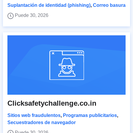
Suplantación de identidad (phishing)
,
Correo basura
Puede 30, 2026
Clicksafetychallenge.co.in
Sitios web fraudulentos
,
Programas publicitarios
,
Secuestradores de navegador
Puede 30, 2026