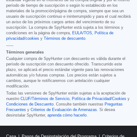
período de tiempo de suscripción o según lo establecido en los
materiales de la promoción/página de compra, siempre que sea un
usuario de suscripción continuo e ininterrumpido y para el cual recibirá
un aviso de los próximos cargos antes del vencimiento de su
suscripción. La compra de SpyHunter está sujeta a los términos y
condiciones en la página de compra,
EULA/TOS
,
Política de
privacidad/cookies
y
Términos de descuento
.
------
Términos generales
Cualquier compra de SpyHunter con descuento es válida durante el
período de suscripción con descuento ofrecido. Transcurrido este
plazo, se aplicará el precio estándar vigente para las renovaciones
automáticas y/o futuras compras. Los precios están sujetos a
cambios, aunque le notificaremos con antelación cualquier
modificación.
Todas las versiones de SpyHunter están sujetas a la aceptación de
nuestro
CLUF/Términos de Servicio
,
Política de Privacidad/Cookies
y
Condiciones de Descuento
. Consulte también nuestras
Preguntas
Frecuentes
y
Criterios de Evaluación de Amenazas
. Si desea
desinstalar SpyHunter,
aprenda cómo hacerlo
.
Casa
Pasos de Desinstalación del Programa
Criterios de