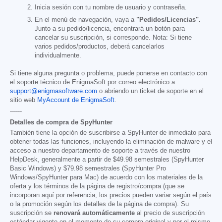
Inicia sesión con tu nombre de usuario y contraseña.
En el menú de navegación, vaya a
"Pedidos/Licencias".
Junto a su pedido/licencia, encontrará un botón para
cancelar su suscripción, si corresponde. Nota: Si tiene
varios pedidos/productos, deberá cancelarlos
individualmente.
Si tiene alguna pregunta o problema, puede ponerse en contacto con
el soporte técnico de EnigmaSoft por correo electrónico a
support@enigmasoftware.com
o abriendo un ticket de soporte en el
sitio web
MyAccount de EnigmaSoft
.
------
Detalles de compra de SpyHunter
También tiene la opción de suscribirse a SpyHunter de inmediato para
obtener todas las funciones, incluyendo la eliminación de malware y el
acceso a nuestro departamento de soporte a través de nuestro
HelpDesk, generalmente a partir de
$49.98
semestrales (SpyHunter
Basic Windows) y
$79.98
semestrales (SpyHunter Pro
Windows/SpyHunter para Mac) de acuerdo con los materiales de la
oferta y los términos de la página de registro/compra (que se
incorporan aquí por referencia; los precios pueden variar según el país
o la promoción según los detalles de la página de compra). Su
suscripción se
renovará automáticamente
al precio de suscripción
estándar vigente en el momento de su compra original y por el mismo