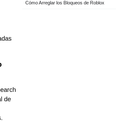
Cómo Arreglar los Bloqueos de Roblox
eadas
o
Search
al de
.