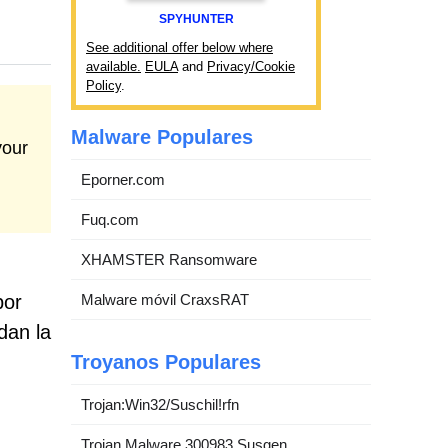
SPYHUNTER
See additional offer below where
available.
EULA
and
Privacy/Cookie
Policy
.
Malware Populares
your
Eporner.com
Fuq.com
XHAMSTER Ransomware
por
Malware móvil CraxsRAT
dan la
Troyanos Populares
Trojan:Win32/Suschil!rfn
Trojan.Malware.300983.Susgen