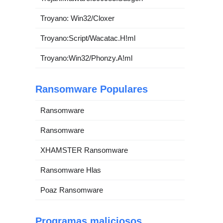
Troyano: Win32/Cloxer
Troyano:Script/Wacatac.H!ml
Troyano:Win32/Phonzy.A!ml
Ransomware Populares
Ransomware
Ransomware
XHAMSTER Ransomware
Ransomware Hlas
Poaz Ransomware
Programas maliciosos