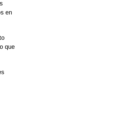
s
os en
to
do que
es