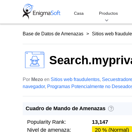
Skip
to
Casa
Productos
content
Base de Datos de Amenazas
Sitios web fraudul
Search.mypriv
Por
Mezo
en
Sitios web fraudulentos
,
Secuestrador
navegador
,
Programas Potencialmente no Deseado
Cuadro de Mando de Amenazas
?
Popularity Rank:
13,147
Nivel de amenaza:
20 % (Normal)