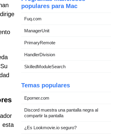
 han
populares para Mac
dirige
Fuq.com
ManagerUnit
ento
PrimaryRemote
HandlerDivision
eda
 Su
SkilledModuleSearch
idad
Temas populares
Eporner.com
ores
Discord muestra una pantalla negra al
rador
compartir la pantalla
 esta
¿Es Lookmovie.io seguro?