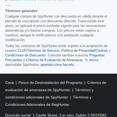
------
Términos generales
Cualquier compra de SpyHunter con descuento es válida durante el
período de suscripción con descuento ofrecido. Transcurrido este
plazo, se aplicará el precio estándar vigente para las renovaciones
automáticas y/o futuras compras. Los precios están sujetos a
cambios, aunque le notificaremos con antelación cualquier
modificación.
Todas las versiones de SpyHunter están sujetas a la aceptación de
nuestro
CLUF/Términos de Servicio
,
Política de Privacidad/Cookies
y
Condiciones de Descuento
. Consulte también nuestras
Preguntas
Frecuentes
y
Criterios de Evaluación de Amenazas
. Si desea
desinstalar SpyHunter,
aprenda cómo hacerlo
.
Casa
Pasos de Desinstalación del Programa
Criterios de
evaluación de amenazas de SpyHunter
Términos y
condiciones adicionales de SpyHunter
Términos y
Condiciones Adicionales de RegHunter
Domicilio social: 1 Castle Street, 3.er piso, Dublín 2 D02XD82