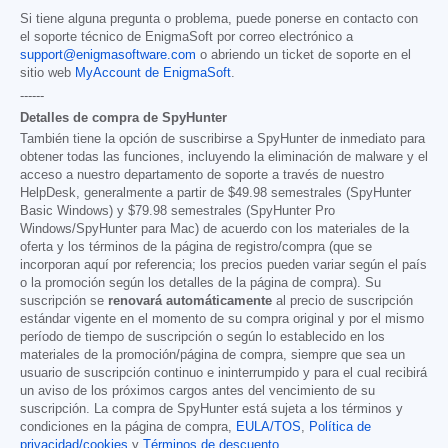
Si tiene alguna pregunta o problema, puede ponerse en contacto con
el soporte técnico de EnigmaSoft por correo electrónico a
support@enigmasoftware.com
o abriendo un ticket de soporte en el
sitio web
MyAccount de EnigmaSoft
.
------
Detalles de compra de SpyHunter
También tiene la opción de suscribirse a SpyHunter de inmediato para
obtener todas las funciones, incluyendo la eliminación de malware y el
acceso a nuestro departamento de soporte a través de nuestro
HelpDesk, generalmente a partir de
$49.98
semestrales (SpyHunter
Basic Windows) y
$79.98
semestrales (SpyHunter Pro
Windows/SpyHunter para Mac) de acuerdo con los materiales de la
oferta y los términos de la página de registro/compra (que se
incorporan aquí por referencia; los precios pueden variar según el país
o la promoción según los detalles de la página de compra). Su
suscripción se
renovará automáticamente
al precio de suscripción
estándar vigente en el momento de su compra original y por el mismo
período de tiempo de suscripción o según lo establecido en los
materiales de la promoción/página de compra, siempre que sea un
usuario de suscripción continuo e ininterrumpido y para el cual recibirá
un aviso de los próximos cargos antes del vencimiento de su
suscripción. La compra de SpyHunter está sujeta a los términos y
condiciones en la página de compra,
EULA/TOS
,
Política de
privacidad/cookies
y
Términos de descuento
.